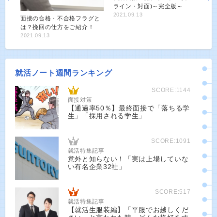
ライン・対面)～完全版～
2021.09.13
面接の合格・不合格フラグと
は？挽回の仕方をご紹介！
2021.09.13
就活ノート週間ランキング
SCORE:1144
面接対策
【通過率50％】最終面接で「落ちる学
生」「採用される学生」
SCORE:1091
就活特集記事
意外と知らない！「実は上場していな
い有名企業32社」
SCORE:517
就活特集記事
【就活生服装編】「平服でお越しくだ