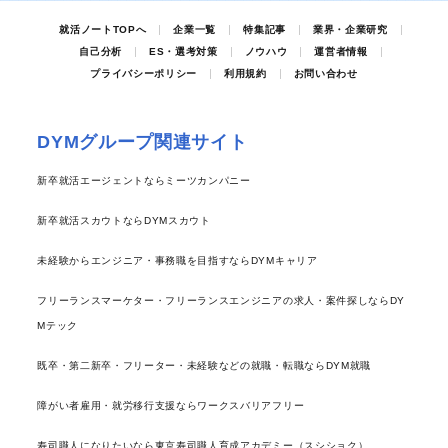
就活ノートTOPへ
企業一覧
特集記事
業界・企業研究
自己分析
ES・選考対策
ノウハウ
運営者情報
プライバシーポリシー
利用規約
お問い合わせ
DYMグループ関連サイト
新卒就活エージェントならミーツカンパニー
新卒就活スカウトならDYMスカウト
未経験からエンジニア・事務職を目指すならDYMキャリア
フリーランスマーケター・フリーランスエンジニアの求人・案件探しならDY
Mテック
既卒・第二新卒・フリーター・未経験などの就職・転職ならDYM就職
障がい者雇用・就労移行支援ならワークスバリアフリー
寿司職人になりたいなら東京寿司職人育成アカデミー（スシショク）