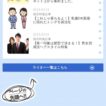
ネット上から集めました。
2018.02.19
就活特集記事
【これじゃ落ちるよ！】私服OK面接
に現れたトンデモ就活生
2018.03.05
就活特集記事
【第一印象は髪型で決まる！】男女別
就活ヘアスタイル特集
ライター一覧はこちら