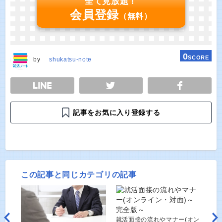
全て見放題！
会員登録
（無料）
0
SCORE
by
shukatsu-note
E
TWEET
SHARE
記事をお気に入り登録する
この記事と同じカテゴリの記事
就活面接の流れやマナー(オン