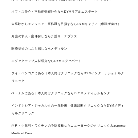
オフィス仲介・不動産売買仲介ならDYMリアルエステート
未経験からエンジニア・事務職を目指すならDYMキャリア（求職者向け）
介護の求人・案件探しなら介護サーチプラス
医療福祉のしごと探しならメディルン
エグゼクティブ人材紹介ならDYMエグゼパート
タイ・バンコクにある日本人向けクリニックならDYMインターナショナルク
リニック
ベトナムにある日本人向けクリニックならＤＹＭメディカルセンター
インドネシア・ジャカルタの一般外来・健康診断クリニックならDYMメディ
カルクリニック
内科・小児科・ワクチンの予防接種ならニューヨークのクリニックJapanese
Medical Care