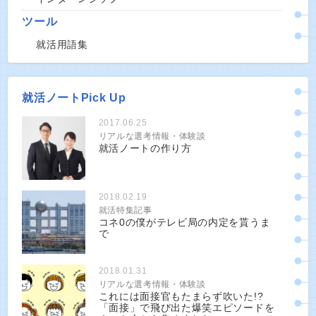
ツール
就活用語集
就活ノートPick Up
2017.06.25
リアルな選考情報・体験談
就活ノートの作り方
2018.02.19
就活特集記事
コネ0の僕がテレビ局の内定を貰うま
で
2018.01.31
リアルな選考情報・体験談
これには面接官もたまらず吹いた!?
「面接」で飛び出た爆笑エピソードを