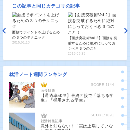
この記事と同じカテゴリの記事
面接でポイントを上げるため
の３つのテクニック
【面接突破術Vol.2】面接を突
2015.01.13
破するために絶対にしってお
くべき３つのこと！
2015.06.23
就活ノート週間ランキング
SCORE:1144
面接対策
【通過率50％】最終面接で「落ちる学
生」「採用される学生」
SCORE:1091
就活特集記事
意外と知らない！「実は上場していな