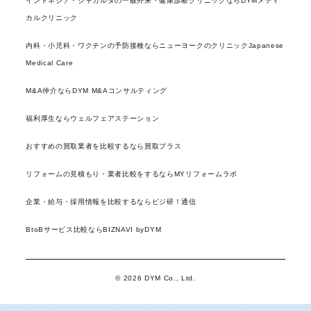
インドネシア・ジャカルタの一般外来・健康診断クリニックならDYMメディ
カルクリニック
内科・小児科・ワクチンの予防接種ならニューヨークのクリニックJapanese
Medical Care
M&A仲介ならDYM M&Aコンサルティング
福利厚生ならウェルフェアステーション
おすすめの買取業者を比較するなら買取プラス
リフォームの見積もり・業者比較をするならMYリフォームラボ
企業・給与・採用情報を比較するならビジ研！通信
BtoBサービス比較ならBIZNAVI byDYM
© 2026 DYM Co., Ltd.