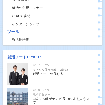
就活の心得・マナー
OB/OG訪問
インターンシップ
ツール
就活用語集
就活ノートPick Up
2017.06.25
リアルな選考情報・体験談
就活ノートの作り方
2018.02.19
就活特集記事
コネ0の僕がテレビ局の内定を貰うま
で