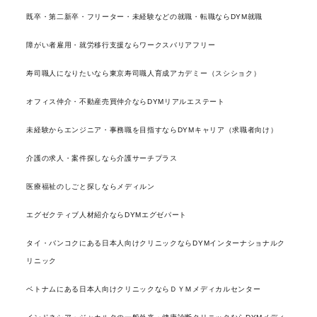
既卒・第二新卒・フリーター・未経験などの就職・転職ならDYM就職
障がい者雇用・就労移行支援ならワークスバリアフリー
寿司職人になりたいなら東京寿司職人育成アカデミー（スシショク）
オフィス仲介・不動産売買仲介ならDYMリアルエステート
未経験からエンジニア・事務職を目指すならDYMキャリア（求職者向け）
介護の求人・案件探しなら介護サーチプラス
医療福祉のしごと探しならメディルン
エグゼクティブ人材紹介ならDYMエグゼパート
タイ・バンコクにある日本人向けクリニックならDYMインターナショナルク
リニック
ベトナムにある日本人向けクリニックならＤＹＭメディカルセンター