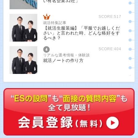
い有名企業32社」
SCORE:517
就活特集記事
【就活生服装編】「平服でお越しくだ
さい」と言われた時、どんな格好をす
るべき？
SCORE:404
リアルな選考情報・体験談
就活ノートの作り方