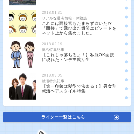
2018.01.31
リアルな選考情報・体験談
これには面接官もたまらず吹いた!?
「面接」で飛び出た爆笑エピソードを
ネット上から集めました。
2018.02.19
就活特集記事
【これじゃ落ちるよ！】私服OK面接
に現れたトンデモ就活生
2018.03.05
就活特集記事
【第一印象は髪型で決まる！】男女別
就活ヘアスタイル特集
ライター一覧はこちら