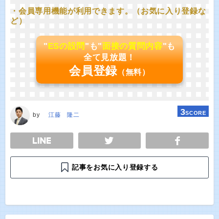
・会員専用機能が利用できます。（お気に入り登録な
ど）
"
ESの設問
"も"
面接の質問内容
"も
全て見放題！
会員登録
（無料）
3
SCORE
by
江藤 隆二
E
TWEET
SHARE
記事をお気に入り登録する