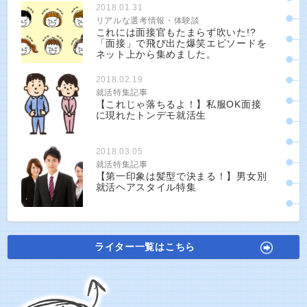
2018.01.31
リアルな選考情報・体験談
これには面接官もたまらず吹いた!?
「面接」で飛び出た爆笑エピソードを
ネット上から集めました。
2018.02.19
就活特集記事
【これじゃ落ちるよ！】私服OK面接
に現れたトンデモ就活生
2018.03.05
就活特集記事
【第一印象は髪型で決まる！】男女別
就活ヘアスタイル特集
ライター一覧はこちら