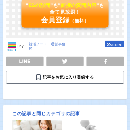
"
ESの設問
"も"
面接の質問内容
"も
全て見放題！
会員登録
（無料）
2
就活ノート 運営事務
SCORE
by
局
E
TWEET
SHARE
記事をお気に入り登録する
この記事と同じカテゴリの記事