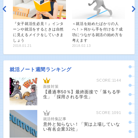
『女子就活生必見！』インタ
＜就活を始めたばかりの人
ーンや就活をするときは自然
へ！＞何から手を付ける？成
に見えるメイクをしていきま
功につながる就活の始め方を
しょう
考えます
2018.01.21
2018.02.13
就活ノート週間ランキング
SCORE:1144
面接対策
【通過率50％】最終面接で「落ちる学
生」「採用される学生」
SCORE:1091
就活特集記事
意外と知らない！「実は上場していな
い有名企業32社」