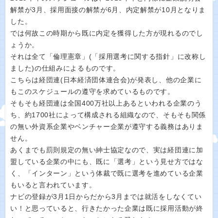
解禁が3月、採用面接の解禁が6月、内定解禁が10月となりま
した。
では何故この時期から既に内定を獲得した方が現れるのでし
ょうか。
それは全て「倫理憲章」(「採用選考に関する指針」に改称し
ました)の仕組みによるものです。
こちらは経団連(日本経済団体連合会)が発表し、他の企業に
もこのスケジュールの遵守を求めているものです。
そもそも経団連は全国400万社以上あるといわれる企業のう
ち、約1700社によって構成される組織なので、そもそも関係
の無い外資系企業やベンチャー企業が遵守する義務はありま
せん。
あくまでも罰則規定の無い紳士協定なので、実は経団連に加
盟している企業の中にも、既に「選考」という見せ方ではな
く、「インターン」という体裁で既に選考を進めている企業
もいると言われています。
ナビの登録が3月1日からだから3月までは就活をしなくてい
い！と思っていると、行きたかった企業は既に採用活動が終