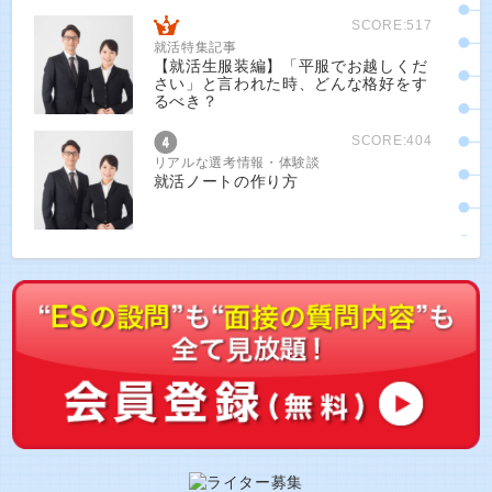
SCORE:517
就活特集記事
【就活生服装編】「平服でお越しくだ
さい」と言われた時、どんな格好をす
るべき？
SCORE:404
リアルな選考情報・体験談
就活ノートの作り方