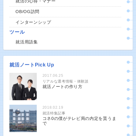
就活の心得・マナー
OB/OG訪問
インターンシップ
ツール
就活用語集
就活ノートPick Up
2017.06.25
リアルな選考情報・体験談
就活ノートの作り方
2018.02.19
就活特集記事
コネ0の僕がテレビ局の内定を貰うま
で