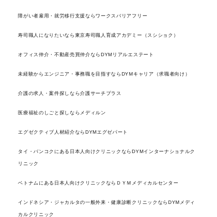
障がい者雇用・就労移行支援ならワークスバリアフリー
寿司職人になりたいなら東京寿司職人育成アカデミー（スシショク）
オフィス仲介・不動産売買仲介ならDYMリアルエステート
未経験からエンジニア・事務職を目指すならDYMキャリア（求職者向け）
介護の求人・案件探しなら介護サーチプラス
医療福祉のしごと探しならメディルン
エグゼクティブ人材紹介ならDYMエグゼパート
タイ・バンコクにある日本人向けクリニックならDYMインターナショナルク
リニック
ベトナムにある日本人向けクリニックならＤＹＭメディカルセンター
インドネシア・ジャカルタの一般外来・健康診断クリニックならDYMメディ
カルクリニック