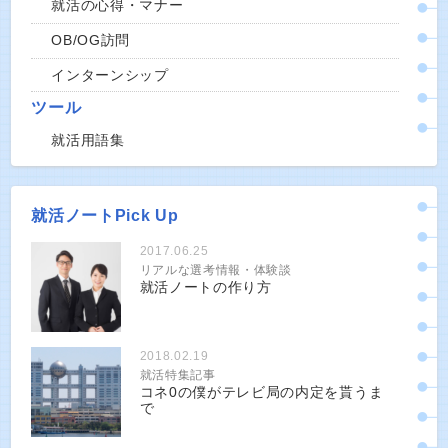
就活の心得・マナー
OB/OG訪問
インターンシップ
ツール
就活用語集
就活ノートPick Up
2017.06.25
リアルな選考情報・体験談
就活ノートの作り方
2018.02.19
就活特集記事
コネ0の僕がテレビ局の内定を貰うま
で