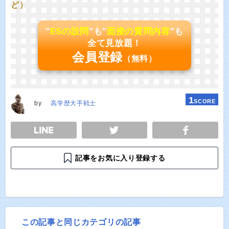
ど）
"
ESの設問
"も"
面接の質問内容
"も
全て見放題！
会員登録
（無料）
1
SCORE
by
高学歴大手戦士
E
TWEET
SHARE
記事をお気に入り登録する
この記事と同じカテゴリの記事