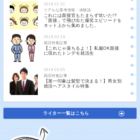
2018.01.31
リアルな選考情報・体験談
これには面接官もたまらず吹いた!?
「面接」で飛び出た爆笑エピソードを
ネット上から集めました。
2018.02.19
就活特集記事
【これじゃ落ちるよ！】私服OK面接
に現れたトンデモ就活生
2018.03.05
就活特集記事
【第一印象は髪型で決まる！】男女別
就活ヘアスタイル特集
ライター一覧はこちら