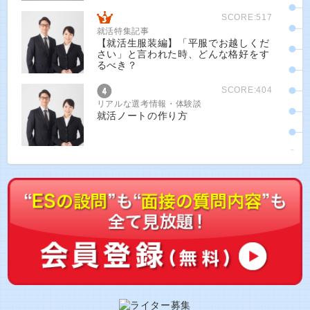
SCORE:517
就活特集記事
【就活生服装編】「平服でお越しくだ
さい」と言われた時、どんな格好をす
るべき？
SCORE:404
リアルな選考情報・体験談
就活ノートの作り方