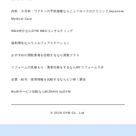
内科・小児科・ワクチンの予防接種ならニューヨークのクリニックJapanese
Medical Care
M&A仲介ならDYM M&Aコンサルティング
福利厚生ならウェルフェアステーション
おすすめの買取業者を比較するなら買取プラス
リフォームの見積もり・業者比較をするならMYリフォームラボ
企業・給与・採用情報を比較するならビジ研！通信
BtoBサービス比較ならBIZNAVI byDYM
© 2026 DYM Co., Ltd.