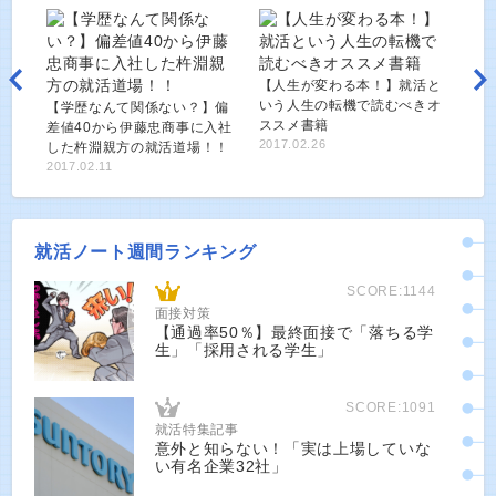
【人生が変わる本！】就活と
いう人生の転機で読むべきオ
【学歴なんて関係ない？】偏
ススメ書籍
差値40から伊藤忠商事に入社
2017.02.26
した杵淵親方の就活道場！！
2017.02.11
就活ノート週間ランキング
SCORE:1144
面接対策
【通過率50％】最終面接で「落ちる学
生」「採用される学生」
SCORE:1091
就活特集記事
意外と知らない！「実は上場していな
い有名企業32社」