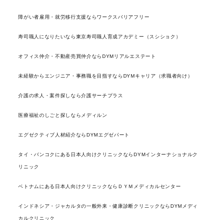
障がい者雇用・就労移行支援ならワークスバリアフリー
寿司職人になりたいなら東京寿司職人育成アカデミー（スシショク）
オフィス仲介・不動産売買仲介ならDYMリアルエステート
未経験からエンジニア・事務職を目指すならDYMキャリア（求職者向け）
介護の求人・案件探しなら介護サーチプラス
医療福祉のしごと探しならメディルン
エグゼクティブ人材紹介ならDYMエグゼパート
タイ・バンコクにある日本人向けクリニックならDYMインターナショナルク
リニック
ベトナムにある日本人向けクリニックならＤＹＭメディカルセンター
インドネシア・ジャカルタの一般外来・健康診断クリニックならDYMメディ
カルクリニック