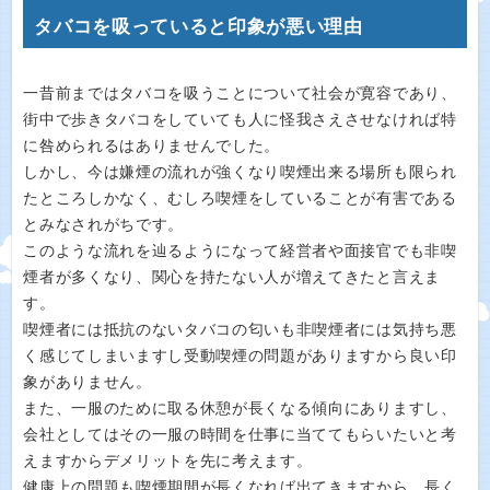
タバコを吸っていると印象が悪い理由
一昔前まではタバコを吸うことについて社会が寛容であり、
街中で歩きタバコをしていても人に怪我さえさせなければ特
に咎められるはありませんでした。
しかし、今は嫌煙の流れが強くなり喫煙出来る場所も限られ
たところしかなく、むしろ喫煙をしていることが有害である
とみなされがちです。
このような流れを辿るようになって経営者や面接官でも非喫
煙者が多くなり、関心を持たない人が増えてきたと言えま
す。
喫煙者には抵抗のないタバコの匂いも非喫煙者には気持ち悪
く感じてしまいますし受動喫煙の問題がありますから良い印
象がありません。
また、一服のために取る休憩が長くなる傾向にありますし、
会社としてはその一服の時間を仕事に当ててもらいたいと考
えますからデメリットを先に考えます。
健康上の問題も喫煙期間が長くなれば出てきますから、長く