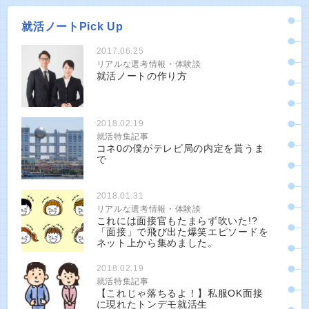
就活ノートPick Up
2017.06.25
リアルな選考情報・体験談
就活ノートの作り方
2018.02.19
就活特集記事
コネ0の僕がテレビ局の内定を貰うま
で
2018.01.31
リアルな選考情報・体験談
これには面接官もたまらず吹いた!?
「面接」で飛び出た爆笑エピソードを
ネット上から集めました。
2018.02.19
就活特集記事
【これじゃ落ちるよ！】私服OK面接
に現れたトンデモ就活生