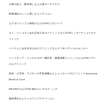
介護の求人・案件探しなら介護サーチプラス
医療福祉のしごと探しならメディルン
エグゼクティブ人材紹介ならDYMエグゼパート
タイ・バンコクにある日本人向けクリニックならDYMインターナショナルク
リニック
ベトナムにある日本人向けクリニックならＤＹＭメディカルセンター
インドネシア・ジャカルタの一般外来・健康診断クリニックならDYMメディ
カルクリニック
内科・小児科・ワクチンの予防接種ならニューヨークのクリニックJapanese
Medical Care
M&A仲介ならDYM M&Aコンサルティング
福利厚生ならウェルフェアステーション