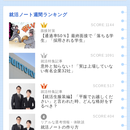
就活ノート週間ランキング
SCORE:1144
面接対策
【通過率50％】最終面接で「落ちる学
生」「採用される学生」
SCORE:1091
就活特集記事
意外と知らない！「実は上場していな
い有名企業32社」
SCORE:517
就活特集記事
【就活生服装編】「平服でお越しくだ
さい」と言われた時、どんな格好をす
るべき？
SCORE:404
リアルな選考情報・体験談
就活ノートの作り方