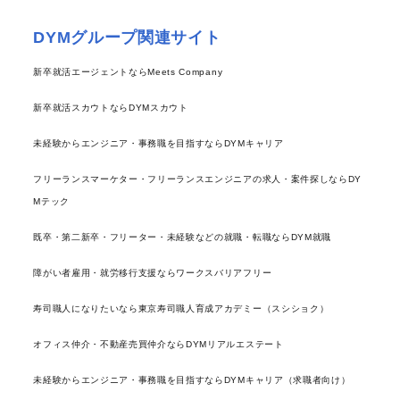
DYMグループ関連サイト
新卒就活エージェントならMeets Company
新卒就活スカウトならDYMスカウト
未経験からエンジニア・事務職を目指すならDYMキャリア
フリーランスマーケター・フリーランスエンジニアの求人・案件探しならDY
Mテック
既卒・第二新卒・フリーター・未経験などの就職・転職ならDYM就職
障がい者雇用・就労移行支援ならワークスバリアフリー
寿司職人になりたいなら東京寿司職人育成アカデミー（スシショク）
オフィス仲介・不動産売買仲介ならDYMリアルエステート
未経験からエンジニア・事務職を目指すならDYMキャリア（求職者向け）