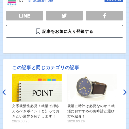
by
shukatsu-note
E
TWEET
SHARE
記事をお気に入り登録する
この記事と同じカテゴリの記事
文系就活生必見！就活で押さ
就活に時計は必要なのか？就
えるべきポイントと知ってお
活におすすめの腕時計と選び
きたい業界を紹介します！
方を紹介！
2020.03.23
2020.03.26