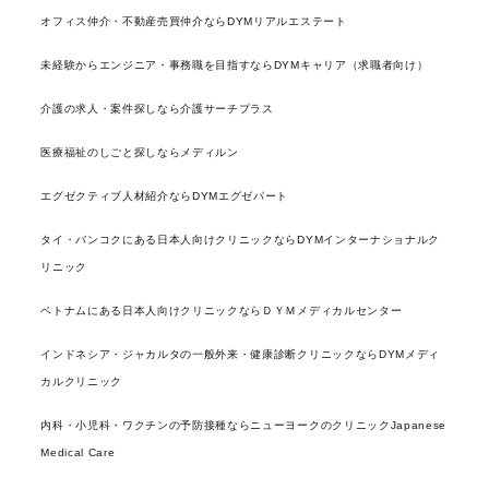
オフィス仲介・不動産売買仲介ならDYMリアルエステート
未経験からエンジニア・事務職を目指すならDYMキャリア（求職者向け）
介護の求人・案件探しなら介護サーチプラス
医療福祉のしごと探しならメディルン
エグゼクティブ人材紹介ならDYMエグゼパート
タイ・バンコクにある日本人向けクリニックならDYMインターナショナルク
リニック
ベトナムにある日本人向けクリニックならＤＹＭメディカルセンター
インドネシア・ジャカルタの一般外来・健康診断クリニックならDYMメディ
カルクリニック
内科・小児科・ワクチンの予防接種ならニューヨークのクリニックJapanese
Medical Care