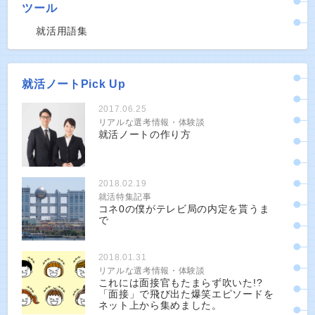
ツール
就活用語集
就活ノートPick Up
2017.06.25
リアルな選考情報・体験談
就活ノートの作り方
2018.02.19
就活特集記事
コネ0の僕がテレビ局の内定を貰うま
で
2018.01.31
リアルな選考情報・体験談
これには面接官もたまらず吹いた!?
「面接」で飛び出た爆笑エピソードを
ネット上から集めました。