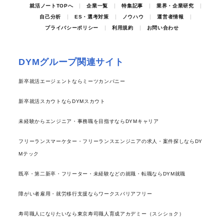
就活ノートTOPへ
企業一覧
特集記事
業界・企業研究
自己分析
ES・選考対策
ノウハウ
運営者情報
プライバシーポリシー
利用規約
お問い合わせ
DYMグループ関連サイト
新卒就活エージェントならミーツカンパニー
新卒就活スカウトならDYMスカウト
未経験からエンジニア・事務職を目指すならDYMキャリア
フリーランスマーケター・フリーランスエンジニアの求人・案件探しならDY
Mテック
既卒・第二新卒・フリーター・未経験などの就職・転職ならDYM就職
障がい者雇用・就労移行支援ならワークスバリアフリー
寿司職人になりたいなら東京寿司職人育成アカデミー（スシショク）