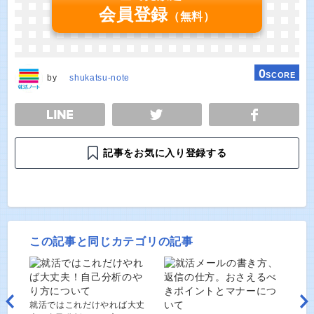
会員登録
（無料）
0
SCORE
by
shukatsu-note
E
TWEET
SHARE
記事をお気に入り登録する
この記事と同じカテゴリの記事
就活ではこれだけやれば大丈