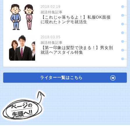
2018.02.19
就活特集記事
【これじゃ落ちるよ！】私服OK面接
に現れたトンデモ就活生
2018.03.05
就活特集記事
【第一印象は髪型で決まる！】男女別
就活ヘアスタイル特集
ライター一覧はこちら