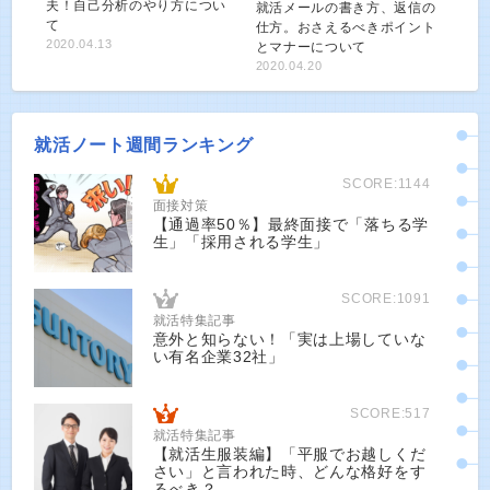
夫！自己分析のやり方につい
就活メールの書き方、返信の
て
仕方。おさえるべきポイント
2020.04.13
とマナーについて
2020.04.20
就活ノート週間ランキング
SCORE:1144
面接対策
【通過率50％】最終面接で「落ちる学
生」「採用される学生」
SCORE:1091
就活特集記事
意外と知らない！「実は上場していな
い有名企業32社」
SCORE:517
就活特集記事
【就活生服装編】「平服でお越しくだ
さい」と言われた時、どんな格好をす
るべき？