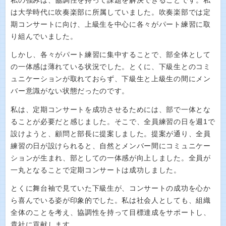
私の強みは、協調性を持って課題を解決できることです。私
は大学時代に吹奏楽部に所属していました。吹奏楽部では定
期コンサートに向け、上級生を中心に各々がパート練習に取
り組んでいました。
しかし、各々がパート練習に集中することで、部全体として
の一体感は薄れている状況でした。とくに、下級生とのコミ
ュニケーションが取れておらず、下級生と上級生の間にメン
バー意識がない状態だったのです。
私は、定期コンサートを成功させるためには、部で一体とな
ることが必要だと感じました。そこで、全員練習の日を週1で
設けようと、顧問と部長に提案しました。提案が通り、全員
練習の日が設けられると、自然とメンバー間にコミュニケー
ションが生まれ、部としての一体感が向上しました。全員が
一丸となることで定期コンサートは成功しました。
とくに舞台袖で見ていた下級生が、コンサートの成功を心か
ら喜んでいる姿が印象的でした。私は社会人としても、組織
全体のことを考え、協調性を持って目標達成をサポートし、
貴社に貢献します。