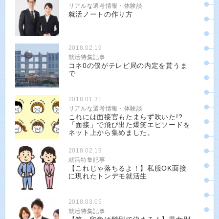
リアルな選考情報・体験談
就活ノートの作り方
2018.02.19
就活特集記事
コネ0の僕がテレビ局の内定を貰うま
で
2018.01.31
リアルな選考情報・体験談
これには面接官もたまらず吹いた!?
「面接」で飛び出た爆笑エピソードを
ネット上から集めました。
2018.02.19
就活特集記事
【これじゃ落ちるよ！】私服OK面接
に現れたトンデモ就活生
2018.03.05
就活特集記事