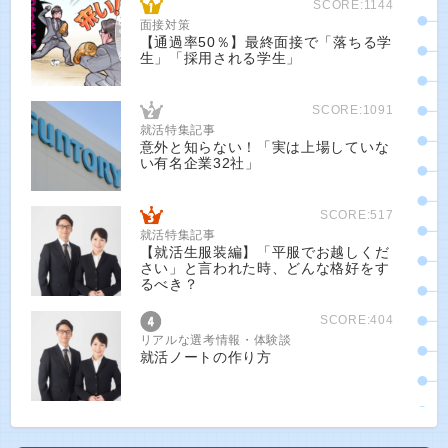
SCORE:1144
面接対策
【通過率50％】最終面接で「落ちる学
生」「採用される学生」
SCORE:1091
就活特集記事
意外と知らない！「実は上場していな
い有名企業32社」
SCORE:517
就活特集記事
【就活生服装編】「平服でお越しくだ
さい」と言われた時、どんな格好をす
るべき？
SCORE:404
リアルな選考情報・体験談
就活ノートの作り方