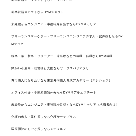
新卒就活スカウトならDYMスカウト
未経験からエンジニア・事務職を目指すならDYMキャリア
フリーランスマーケター・フリーランスエンジニアの求人・案件探しならDY
Mテック
既卒・第二新卒・フリーター・未経験などの就職・転職ならDYM就職
障がい者雇用・就労移行支援ならワークスバリアフリー
寿司職人になりたいなら東京寿司職人育成アカデミー（スシショク）
オフィス仲介・不動産売買仲介ならDYMリアルエステート
未経験からエンジニア・事務職を目指すならDYMキャリア（求職者向け）
介護の求人・案件探しなら介護サーチプラス
医療福祉のしごと探しならメディルン