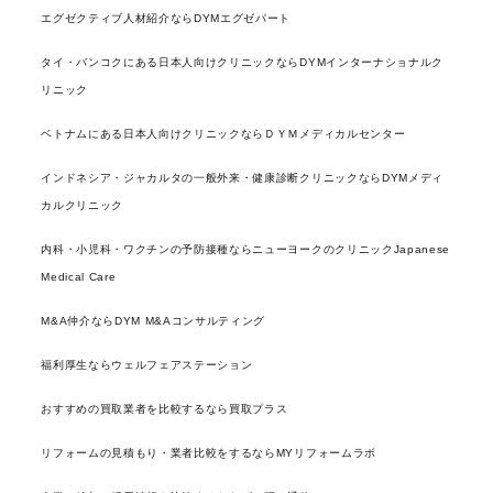
エグゼクティブ人材紹介ならDYMエグゼパート
タイ・バンコクにある日本人向けクリニックならDYMインターナショナルク
リニック
ベトナムにある日本人向けクリニックならＤＹＭメディカルセンター
インドネシア・ジャカルタの一般外来・健康診断クリニックならDYMメディ
カルクリニック
内科・小児科・ワクチンの予防接種ならニューヨークのクリニックJapanese
Medical Care
M&A仲介ならDYM M&Aコンサルティング
福利厚生ならウェルフェアステーション
おすすめの買取業者を比較するなら買取プラス
リフォームの見積もり・業者比較をするならMYリフォームラボ