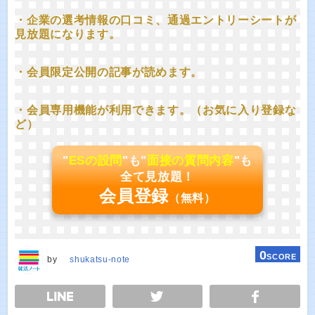
・企業の選考情報の口コミ、通過エントリーシートが
見放題になります。
・会員限定公開の記事が読めます。
・会員専用機能が利用できます。（お気に入り登録な
ど）
"
ESの設問
"も"
面接の質問内容
"も
全て見放題！
会員登録
（無料）
0
SCORE
by
shukatsu-note
E
TWEET
SHARE