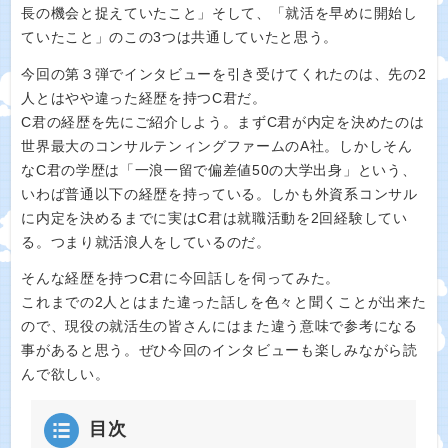
長の機会と捉えていたこと」そして、「就活を早めに開始し
ていたこと」のこの3つは共通していたと思う。
今回の第３弾でインタビューを引き受けてくれたのは、先の2
人とはやや違った経歴を持つC君だ。
C君の経歴を先にご紹介しよう。まずC君が内定を決めたのは
世界最大のコンサルテンィングファームのA社。しかしそん
なC君の学歴は「一浪一留で偏差値50の大学出身」という、
いわば普通以下の経歴を持っている。しかも外資系コンサル
に内定を決めるまでに実はC君は就職活動を2回経験してい
る。つまり就活浪人をしているのだ。
そんな経歴を持つC君に今回話しを伺ってみた。
これまでの2人とはまた違った話しを色々と聞くことが出来た
ので、現役の就活生の皆さんにはまた違う意味で参考になる
事があると思う。ぜひ今回のインタビューも楽しみながら読
んで欲しい。
目次