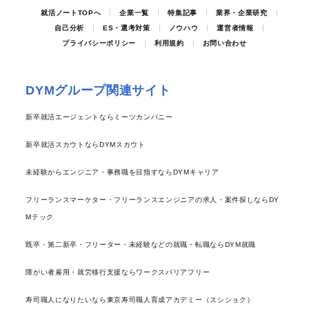
就活ノートTOPへ
企業一覧
特集記事
業界・企業研究
自己分析
ES・選考対策
ノウハウ
運営者情報
プライバシーポリシー
利用規約
お問い合わせ
DYMグループ関連サイト
新卒就活エージェントならミーツカンパニー
新卒就活スカウトならDYMスカウト
未経験からエンジニア・事務職を目指すならDYMキャリア
フリーランスマーケター・フリーランスエンジニアの求人・案件探しならDY
Mテック
既卒・第二新卒・フリーター・未経験などの就職・転職ならDYM就職
障がい者雇用・就労移行支援ならワークスバリアフリー
寿司職人になりたいなら東京寿司職人育成アカデミー（スシショク）