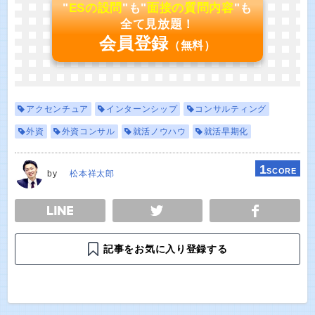
"
ESの設問
"も"
面接の質問内容
"も
全て見放題！
会員登録
（無料）
アクセンチュア
インターンシップ
コンサルティング
外資
外資コンサル
就活ノウハウ
就活早期化
1
SCORE
by
松本祥太郎
E
TWEET
SHARE
記事をお気に入り登録する