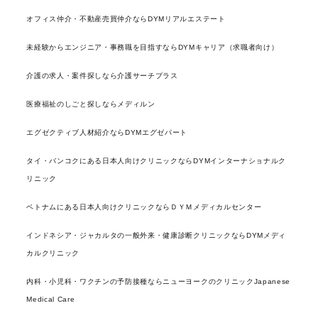
オフィス仲介・不動産売買仲介ならDYMリアルエステート
未経験からエンジニア・事務職を目指すならDYMキャリア（求職者向け）
介護の求人・案件探しなら介護サーチプラス
医療福祉のしごと探しならメディルン
エグゼクティブ人材紹介ならDYMエグゼパート
タイ・バンコクにある日本人向けクリニックならDYMインターナショナルク
リニック
ベトナムにある日本人向けクリニックならＤＹＭメディカルセンター
インドネシア・ジャカルタの一般外来・健康診断クリニックならDYMメディ
カルクリニック
内科・小児科・ワクチンの予防接種ならニューヨークのクリニックJapanese
Medical Care