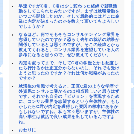
早速ですがC君、C君は少し変わった経緯で就職活
動をしてこられたみたいですが、まずは就職活動を
いつごろ開始したのか。そして最終的にはどこに企
業に内定が決まったのかを教えて頂いてもよろしい
でしょうか？
なるほど。何でそもそもコンサルテンィング業界を
志望していたのですか？恐らく去年の就活の結果が
関係しているとは思うのですが、そこの経緯とかも
教えてくれると、コンサル業界を志望している人の
参考になると思うので、ぜひ教えてください。
内定を蹴ってまで、そしてC君の学歴とかも配慮し
たら行けるかは正直分からないのに、それでも受け
ようと思ったのですか？それは何か戦略があったの
ですか？
就活生の常識で考えると、正直C君のような学歴で
外資系コンサルに受かるのは相当難しいと思うはず
です。それでも自分の「ビジョン」を実現するため
に、コンサル業界を志望するという主体性が、もし
かしたらC君が内定を獲得した要因の根本にあるか
もしれないですね。私も常々思いますが、主体性の
高い学生は就活で良い成果を出しているんですよ
ね。
おわりに