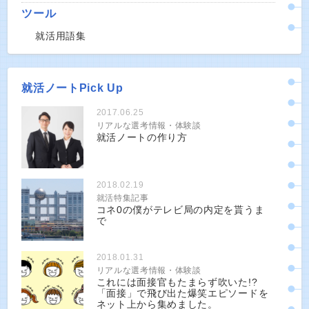
ツール
就活用語集
就活ノートPick Up
2017.06.25
リアルな選考情報・体験談
就活ノートの作り方
2018.02.19
就活特集記事
コネ0の僕がテレビ局の内定を貰うま
で
2018.01.31
リアルな選考情報・体験談
これには面接官もたまらず吹いた!?
「面接」で飛び出た爆笑エピソードを
ネット上から集めました。