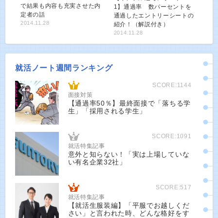
で結果も内容も充実させた内
1】通過率 数パーセントを
定者の話
通過したエントリーシートの
2014.11.28
紹介！（解説付き）
2014.11.28
就活ノート週間ランキング
SCORE:1144
面接対策
【通過率50％】最終面接で「落ちる学
生」「採用される学生」
SCORE:1091
就活特集記事
意外と知らない！「実は上場していな
い有名企業32社」
SCORE:517
就活特集記事
【就活生服装編】「平服でお越しくだ
さい」と言われた時、どんな格好をす