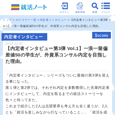
メニュー
ログイン
新規登録
検索
トップ
カテゴリー一覧
内定者インタビュー
【内定者インタビュー第3弾 V
ol.1】一浪一留偏差値50の学生が、外資系コンサル内定を目指した理由。
1
SCORE
内定者インタビュー
2014.12.07
【内定者インタビュー第3弾 Vol.1】一浪一留偏
差値50の学生が、外資系コンサル内定を目指し
た理由。
「内定者インタビュー」シリーズもついに最後の第3弾を迎え
る事になった。
第１弾と第2弾では、それぞれ内定を多数獲得した先輩内定者
にインタビューして、内定を取るまでの就活ストーリーを
色々と伺ってきた。
これまで紹介した2人は志望業界も考え方も全く違うが、2人
とも「就活を楽しみながら行なっていること」、「就活を成