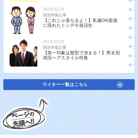
2018.02.19
就活特集記事
【これじゃ落ちるよ！】私服OK面接
に現れたトンデモ就活生
2018.03.05
就活特集記事
【第一印象は髪型で決まる！】男女別
就活ヘアスタイル特集
ライター一覧はこちら