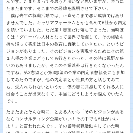
んです。たまたまって今思うと凄いなと思いますが、本当に
たまたまです。そこまでの経緯を説明させて下さい。
僕は去年の就職活動では、正直そこまで悪い成績ではあり
ませんでした。キャリアフォーラムとかも含めて6社から内定
を頂いていました。ただ第１志望だけ落ちてまった。当時ぼ
くは「グローバル人材となって世界で活躍して、その経験を
持ち帰って将来は日本の教育に貢献していきたい」というビ
ジョンがありました。そのビジョンを実現するためにその第
１志望の企業にどうしても行きたかった。その時は視野が狭
いのもありましたが、そこの企業以外は行きたくなかったん
ですね。第2志望とか第3志望の企業の内定者懇親会にも参加
してみたのですが、他の内定者とか社員の方と話してみて
も、受入れられないというか、僕の志に共感してくれる人に
出会うことが出来なくて、本当にどうしようか悩んでいたん
です。
たまたまたそんな時に、とある人から「そのビジョンがある
ならコンサルティング企業がいい！その中でもA社がいい
よ！」と言われたんです。その当時就職活動をしていた時