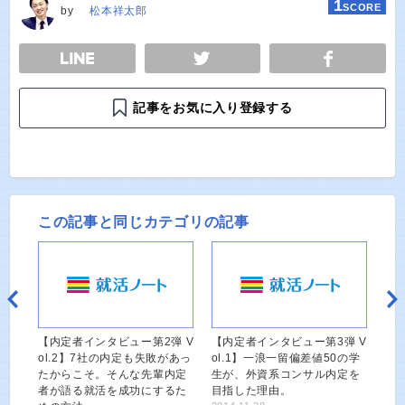
1
SCORE
by
松本祥太郎
E
TWEET
SHARE
記事をお気に入り登録する
この記事と同じカテゴリの記事
【内定者インタビュー第2弾 V
【内定者インタビュー第3弾 V
ol.2】7社の内定も失敗があっ
ol.1】一浪一留偏差値50の学
たからこそ。そんな先輩内定
生が、外資系コンサル内定を
者が語る就活を成功にするた
目指した理由。