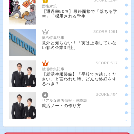
SCORE:1144
面接対策
【通過率50％】最終面接で「落ちる学
生」「採用される学生」
SCORE:1091
就活特集記事
意外と知らない！「実は上場していな
い有名企業32社」
SCORE:517
就活特集記事
【就活生服装編】「平服でお越しくだ
さい」と言われた時、どんな格好をす
るべき？
SCORE:404
リアルな選考情報・体験談
就活ノートの作り方