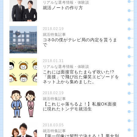
リアルな選考情報・体験談
就活ノートの作り方
2018.02.19
就活特集記事
コネ0の僕がテレビ局の内定を貰うま
で
2018.01.31
リアルな選考情報・体験談
これには面接官もたまらず吹いた!?
「面接」で飛び出た爆笑エピソードを
ネット上から集めました。
2018.02.19
就活特集記事
【これじゃ落ちるよ！】私服OK面接
に現れたトンデモ就活生
2018.03.05
就活特集記事
【第一印象は髪型で決まる！】男女別