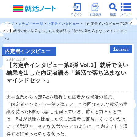
メニュー
ログイン
新規登録
検索
トップ
カテゴリー一覧
内定者インタビュー
【内定者インタビュー第2弾 V
ol.3】就活で良い結果を出した内定者語る「就活で落ち込まないマインドセッ
ト」
1
SCORE
内定者インタビュー
2014.12.07
【内定者インタビュー第2弾 Vol.3】就活で良い
結果を出した内定者語る「就活で落ち込まない
マインドセット」
大手企業から内定7社を獲得した強者から就活の極意。
「内定者インタビュー第２弾」として今回はそんな就活の実
績を持ったB君から話しを伺っている。前回と前々回とで
は、B君が就活を開始した頃には選考に落ちまくっていたと
いう苦労話と、そんな苦労からどのようにして内定７社も獲
得するに至ったのかを伺った。