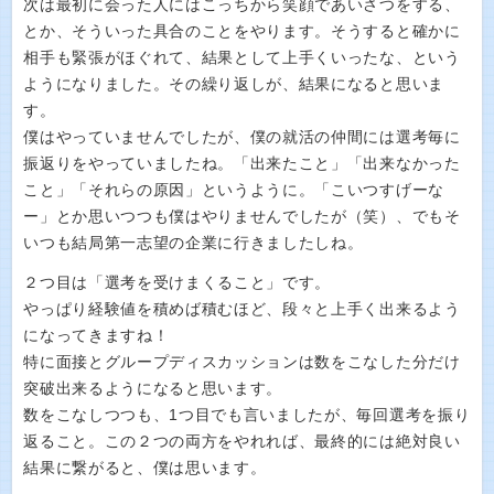
次は最初に会った人にはこっちから笑顔であいさつをする、
とか、そういった具合のことをやります。そうすると確かに
相手も緊張がほぐれて、結果として上手くいったな、という
ようになりました。その繰り返しが、結果になると思いま
す。
僕はやっていませんでしたが、僕の就活の仲間には選考毎に
振返りをやっていましたね。「出来たこと」「出来なかった
こと」「それらの原因」というように。「こいつすげーな
ー」とか思いつつも僕はやりませんでしたが（笑）、でもそ
いつも結局第一志望の企業に行きましたしね。
２つ目は「選考を受けまくること」です。
やっぱり経験値を積めば積むほど、段々と上手く出来るよう
になってきますね！
特に面接とグループディスカッションは数をこなした分だけ
突破出来るようになると思います。
数をこなしつつも、1つ目でも言いましたが、毎回選考を振り
返ること。この２つの両方をやれれば、最終的には絶対良い
結果に繋がると、僕は思います。