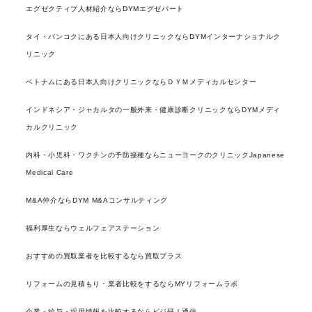
エグゼクティブ人材紹介ならDYMエグゼパート
タイ・バンコクにある日本人向けクリニックならDYMインターナショナルク
リニック
ベトナムにある日本人向けクリニックならＤＹＭメディカルセンター
インドネシア・ジャカルタの一般外来・健康診断クリニックならDYMメディ
カルクリニック
内科・小児科・ワクチンの予防接種ならニューヨークのクリニックJapanese
Medical Care
M&A仲介ならDYM M&Aコンサルティング
福利厚生ならウェルフェアステーション
おすすめの買取業者を比較するなら買取プラス
リフォームの見積もり・業者比較をするならMYリフォームラボ
企業・給与・採用情報を比較するならビジ研！通信