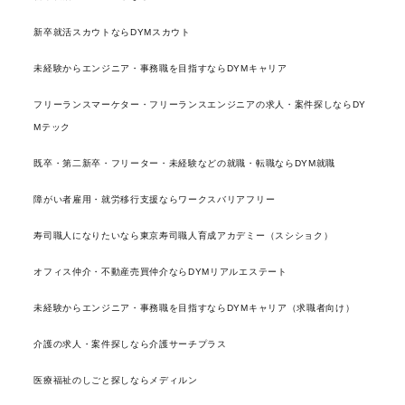
新卒就活スカウトならDYMスカウト
未経験からエンジニア・事務職を目指すならDYMキャリア
フリーランスマーケター・フリーランスエンジニアの求人・案件探しならDY
Mテック
既卒・第二新卒・フリーター・未経験などの就職・転職ならDYM就職
障がい者雇用・就労移行支援ならワークスバリアフリー
寿司職人になりたいなら東京寿司職人育成アカデミー（スシショク）
オフィス仲介・不動産売買仲介ならDYMリアルエステート
未経験からエンジニア・事務職を目指すならDYMキャリア（求職者向け）
介護の求人・案件探しなら介護サーチプラス
医療福祉のしごと探しならメディルン