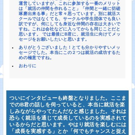
運営していますが、これに参加する一番のメリット
は「就活の仲間を作れること」「仲間と一緒に切磋
琢磨出来る事」だと常々思っています。別に就活ス
クールではなくても、サークルや学生団体でも良い
訳ですが、何にしても身近な仲間の存在は大きいで
すね。これは会社などに入ってからも同じことだと
思います。 では最後にB君に、就活生に向けてメッ
セージをお願いしたいと思います。
ありがとうございました！とても分かりやすいメッ
セージでした。本当にこの２つは就活の成功するた
めの極意ですね。
おわりに
ついにインタビューも終盤となりました。ここま
でのB君の話しを伺っていると、本当に就活を楽
しみながらやってたんだなと感じました。それは
恐らく就活を通じて成長しているのを実感されて
いるからだと思います。やはり就活を楽しむには
「成長を実感する」とか「何でもチャンスと捉え