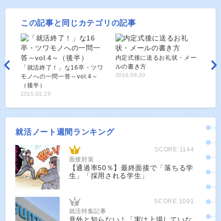
この記事と同じカテゴリの記事
内定式後に送るお礼状・メー
ルの書き方
「就活終了！」な16卒・ツワ
2016.09.20
モノへの一問一答～vol.4～
（後半）
2015.02.23
就活ノート週間ランキング
SCORE:1144
面接対策
【通過率50％】最終面接で「落ちる学
生」「採用される学生」
SCORE:1091
就活特集記事
意外と知らない！「実は上場していな