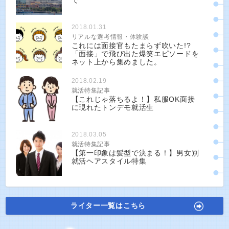
で
2018.01.31
リアルな選考情報・体験談
これには面接官もたまらず吹いた!?
「面接」で飛び出た爆笑エピソードを
ネット上から集めました。
2018.02.19
就活特集記事
【これじゃ落ちるよ！】私服OK面接
に現れたトンデモ就活生
2018.03.05
就活特集記事
【第一印象は髪型で決まる！】男女別
就活ヘアスタイル特集
ライター一覧はこちら