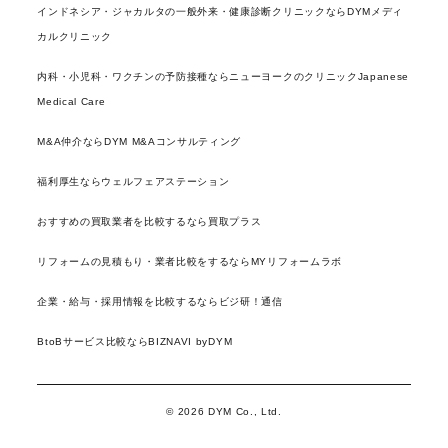
インドネシア・ジャカルタの一般外来・健康診断クリニックならDYMメディ
カルクリニック
内科・小児科・ワクチンの予防接種ならニューヨークのクリニックJapanese
Medical Care
M&A仲介ならDYM M&Aコンサルティング
福利厚生ならウェルフェアステーション
おすすめの買取業者を比較するなら買取プラス
リフォームの見積もり・業者比較をするならMYリフォームラボ
企業・給与・採用情報を比較するならビジ研！通信
BtoBサービス比較ならBIZNAVI byDYM
© 2026 DYM Co., Ltd.