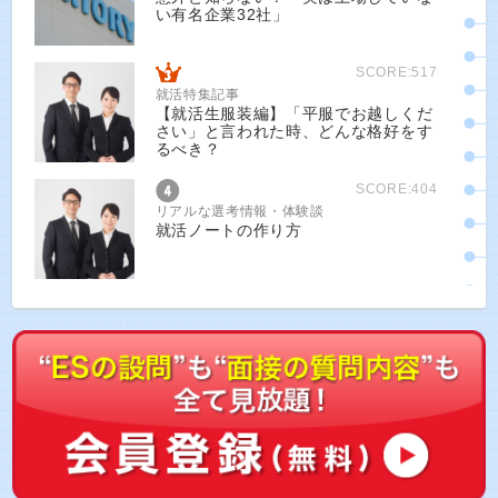
い有名企業32社」
SCORE:517
就活特集記事
【就活生服装編】「平服でお越しくだ
さい」と言われた時、どんな格好をす
るべき？
SCORE:404
リアルな選考情報・体験談
就活ノートの作り方