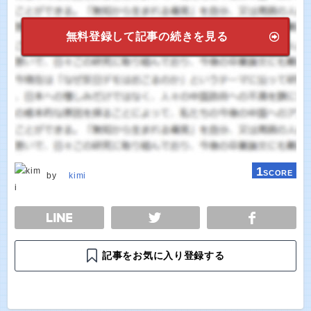
無料登録して記事の続きを見る
1
SCORE
by
kimi
E
TWEET
SHARE
記事をお気に入り登録する