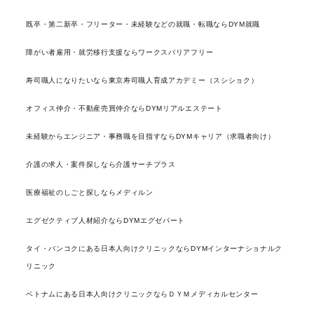
既卒・第二新卒・フリーター・未経験などの就職・転職ならDYM就職
障がい者雇用・就労移行支援ならワークスバリアフリー
寿司職人になりたいなら東京寿司職人育成アカデミー（スシショク）
オフィス仲介・不動産売買仲介ならDYMリアルエステート
未経験からエンジニア・事務職を目指すならDYMキャリア（求職者向け）
介護の求人・案件探しなら介護サーチプラス
医療福祉のしごと探しならメディルン
エグゼクティブ人材紹介ならDYMエグゼパート
タイ・バンコクにある日本人向けクリニックならDYMインターナショナルク
リニック
ベトナムにある日本人向けクリニックならＤＹＭメディカルセンター