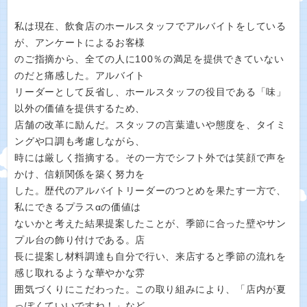
私は現在、飲食店のホールスタッフでアルバイトをしている
が、アンケートによるお客様
のご指摘から、全ての人に100％の満足を提供できていない
のだと痛感した。アルバイト
リーダーとして反省し、ホールスタッフの役目である「味」
以外の価値を提供するため、
店舗の改革に励んだ。スタッフの言葉遣いや態度を、タイミ
ングや口調も考慮しながら、
時には厳しく指摘する。その一方でシフト外では笑顔で声を
かけ、信頼関係を築く努力を
した。歴代のアルバイトリーダーのつとめを果たす一方で、
私にできるプラスαの価値は
ないかと考えた結果提案したことが、季節に合った壁やサン
プル台の飾り付けである。店
長に提案し材料調達も自分で行い、来店すると季節の流れを
感じ取れるような華やかな雰
囲気づくりにこだわった。この取り組みにより、「店内が夏
っぽくていいですね！」など