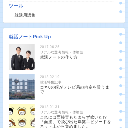
ツール
就活用語集
就活ノートPick Up
2017.06.25
リアルな選考情報・体験談
就活ノートの作り方
2018.02.19
就活特集記事
コネ0の僕がテレビ局の内定を貰うま
で
2018.01.31
リアルな選考情報・体験談
これには面接官もたまらず吹いた!?
「面接」で飛び出た爆笑エピソードを
ネット上から集めました。