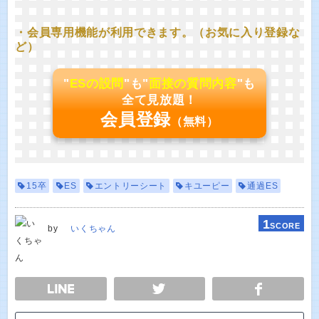
・会員専用機能が利用できます。（お気に入り登録な
ど）
"
ESの設問
"も"
面接の質問内容
"も
全て見放題！
会員登録
（無料）
15卒
ES
エントリーシート
キユーピー
通過ES
1
SCORE
by
いくちゃん
E
TWEET
SHARE