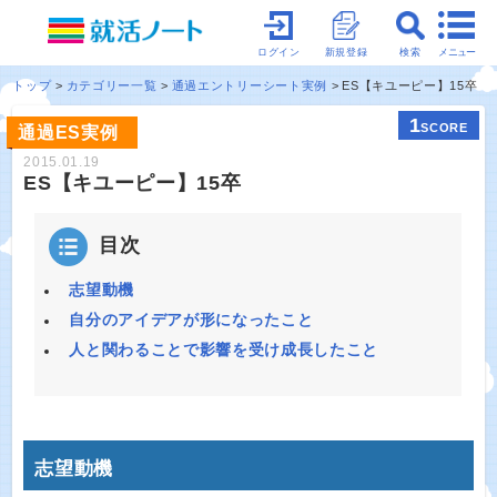
メニュー
ログイン
新規登録
検索
トップ
カテゴリー一覧
通過エントリーシート実例
ES【キユーピー】15卒
1
SCORE
通過ES実例
2015.01.19
ES【キユーピー】15卒
目次
志望動機
自分のアイデアが形になったこと
人と関わることで影響を受け成長したこと
志望動機