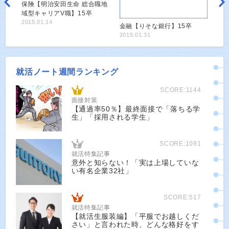
保険【明治安田生命 総合職地
域型キャリアV職】15卒
2015.01.14
金融【りそな銀行】15卒
2015.01.31
就活ノート週間ランキング
SCORE:1144
面接対策
【通過率50％】最終面接で「落ちる学
生」「採用される学生」
SCORE:1091
就活特集記事
意外と知らない！「実は上場していな
い有名企業32社」
SCORE:517
就活特集記事
【就活生服装編】「平服でお越しくだ
さい」と言われた時、どんな格好をす