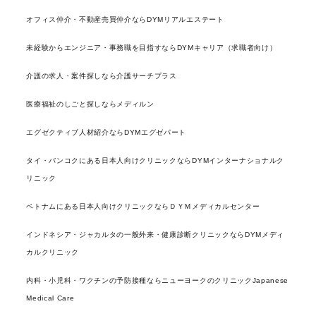
オフィス仲介・不動産売買仲介ならDYMリアルエステート
未経験からエンジニア・事務職を目指すならDYMキャリア（求職者向け）
介護の求人・案件探しなら介護サーチプラス
医療福祉のしごと探しならメディルン
エグゼクティブ人材紹介ならDYMエグゼパート
タイ・バンコクにある日本人向けクリニックならDYMインターナショナルク
リニック
ベトナムにある日本人向けクリニックならＤＹＭメディカルセンター
インドネシア・ジャカルタの一般外来・健康診断クリニックならDYMメディ
カルクリニック
内科・小児科・ワクチンの予防接種ならニューヨークのクリニックJapanese
Medical Care