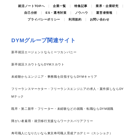
就活ノートTOPへ
企業一覧
特集記事
業界・企業研究
自己分析
ES・選考対策
ノウハウ
運営者情報
プライバシーポリシー
利用規約
お問い合わせ
DYMグループ関連サイト
新卒就活エージェントならミーツカンパニー
新卒就活スカウトならDYMスカウト
未経験からエンジニア・事務職を目指すならDYMキャリア
フリーランスマーケター・フリーランスエンジニアの求人・案件探しならDY
Mテック
既卒・第二新卒・フリーター・未経験などの就職・転職ならDYM就職
障がい者雇用・就労移行支援ならワークスバリアフリー
寿司職人になりたいなら東京寿司職人育成アカデミー（スシショク）