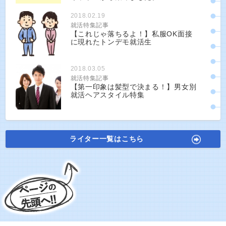
2018.02.19
就活特集記事
【これじゃ落ちるよ！】私服OK面接
に現れたトンデモ就活生
2018.03.05
就活特集記事
【第一印象は髪型で決まる！】男女別
就活ヘアスタイル特集
ライター一覧はこちら