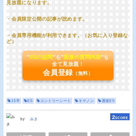
見放題になります。
・会員限定公開の記事が読めます。
・会員専用機能が利用できます。（お気に入り登録な
ど）
"
ESの設問
"も"
面接の質問内容
"も
全て見放題！
会員登録
（無料）
15卒
ES
エントリーシート
キヤノン
通過ES
2
SCORE
by
みき
E
TWEET
SHARE