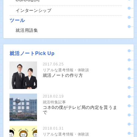
インターンシップ
ツール
就活用語集
就活ノートPick Up
2017.06.25
リアルな選考情報・体験談
就活ノートの作り方
2018.02.19
就活特集記事
コネ0の僕がテレビ局の内定を貰うま
で
2018.01.31
リアルな選考情報・体験談