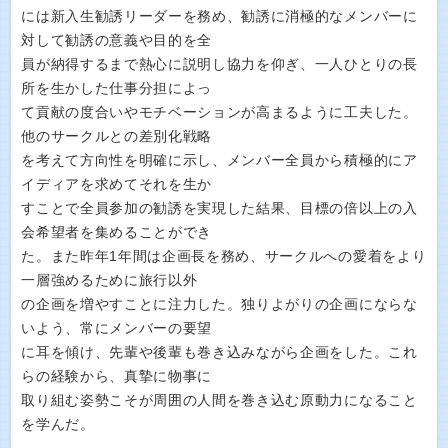
には新入生勧誘リーダーを務め、勧誘に消極的なメンバーに
対して勧誘の意義や目的を全
員が納得するまで熱心に説明し協力を仰ぎ、一人ひとりの長
所を生かした仕事分担によっ
て貢献の度合いやモチベーションが高まるように工夫した。
他のサークルとの差別化戦略
を考えて方向性を明確に示し、メンバー全員から積極的にア
イディアを求めてそれを生か
すことで全員参加の勧誘を実現した結果、目標の倍以上の入
会希望者を集めることができ
た。また昨年1年間は企画長を務め、サークルへの愛着をより
一層強めるために旅行以外
の企画を増やすことに注力した。独りよがりの企画にならな
いよう、常にメンバーの要望
に耳を傾け、先輩や後輩も巻き込みながら企画をした。これ
らの経験から、真摯に物事に
取り組む姿勢こそが周囲の人間を巻き込む原動力になること
を学んだ。