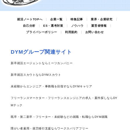
就活ノートTOPへ
企業一覧
特集記事
業界・企業研究
自己分析
ES・選考対策
ノウハウ
運営者情報
プライバシーポリシー
利用規約
お問い合わせ
DYMグループ関連サイト
新卒就活エージェントならミーツカンパニー
新卒就活スカウトならDYMスカウト
未経験からエンジニア・事務職を目指すならDYMキャリア
フリーランスマーケター・フリーランスエンジニアの求人・案件探しならDY
Mテック
既卒・第二新卒・フリーター・未経験などの就職・転職ならDYM就職
障がい者雇用・就労移行支援ならワークスバリアフリー