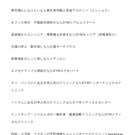
寿司職人になりたいなら東京寿司職人育成アカデミー（スシショク）
オフィス仲介・不動産売買仲介ならDYMリアルエステート
未経験からエンジニア・事務職を目指すならDYMキャリア（求職者向け）
介護の求人・案件探しなら介護サーチプラス
医療福祉のしごと探しならメディルン
エグゼクティブ人材紹介ならDYMエグゼパート
タイ・バンコクにある日本人向けクリニックならDYMインターナショナルク
リニック
ベトナムにある日本人向けクリニックならＤＹＭメディカルセンター
インドネシア・ジャカルタの一般外来・健康診断クリニックならDYMメディ
カルクリニック
内科・小児科・ワクチンの予防接種ならニューヨークのクリニックJapanese