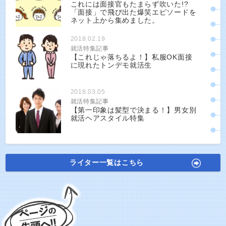
これには面接官もたまらず吹いた!?
「面接」で飛び出た爆笑エピソードを
ネット上から集めました。
2018.02.19
就活特集記事
【これじゃ落ちるよ！】私服OK面接
に現れたトンデモ就活生
2018.03.05
就活特集記事
【第一印象は髪型で決まる！】男女別
就活ヘアスタイル特集
ライター一覧はこちら