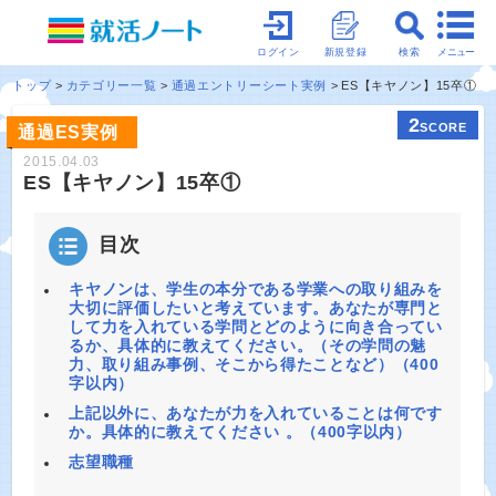
メニュー
ログイン
新規登録
検索
トップ
カテゴリー一覧
通過エントリーシート実例
ES【キヤノン】15卒①
2
SCORE
通過ES実例
2015.04.03
ES【キヤノン】15卒①
目次
キヤノンは、学生の本分である学業への取り組みを
大切に評価したいと考えています。あなたが専門と
して力を入れている学問とどのように向き合ってい
るか、具体的に教えてください。（その学問の魅
力、取り組み事例、そこから得たことなど）（400
字以内）
上記以外に、あなたが力を入れていることは何です
か。具体的に教えてください 。（400字以内）
志望職種