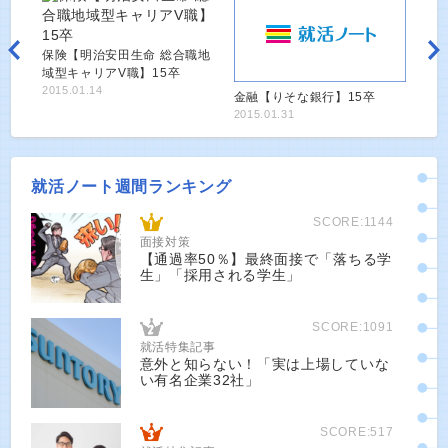
保険【明治安田生命 総合職地
域型キャリアV職】15卒
2015.01.14
金融【りそな銀行】15卒
2015.01.31
就活ノート週間ランキング
SCORE:1144
面接対策
【通過率50％】最終面接で「落ちる学
生」「採用される学生」
SCORE:1091
就活特集記事
意外と知らない！「実は上場していな
い有名企業32社」
SCORE:517