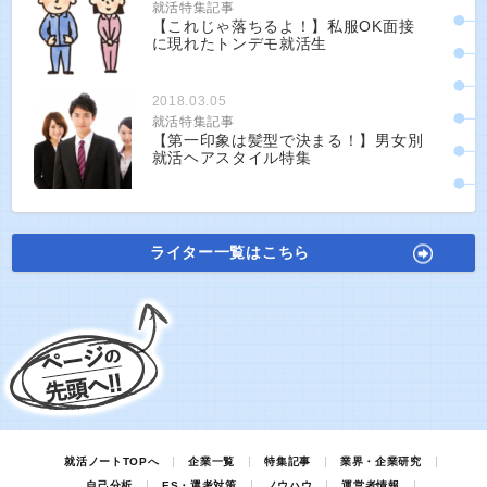
就活特集記事
【これじゃ落ちるよ！】私服OK面接
に現れたトンデモ就活生
2018.03.05
就活特集記事
【第一印象は髪型で決まる！】男女別
就活ヘアスタイル特集
ライター一覧はこちら
就活ノートTOPへ
企業一覧
特集記事
業界・企業研究
自己分析
ES・選考対策
ノウハウ
運営者情報