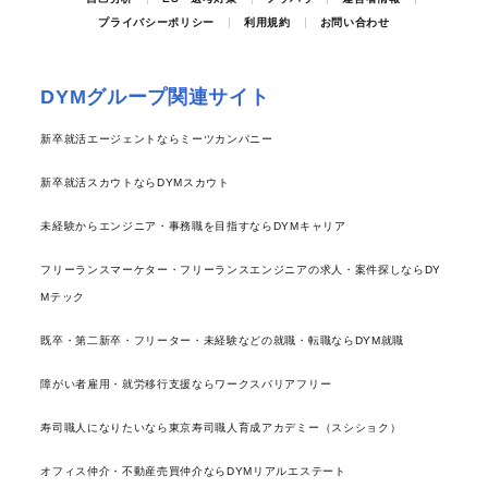
プライバシーポリシー
利用規約
お問い合わせ
DYMグループ関連サイト
新卒就活エージェントならミーツカンパニー
新卒就活スカウトならDYMスカウト
未経験からエンジニア・事務職を目指すならDYMキャリア
フリーランスマーケター・フリーランスエンジニアの求人・案件探しならDY
Mテック
既卒・第二新卒・フリーター・未経験などの就職・転職ならDYM就職
障がい者雇用・就労移行支援ならワークスバリアフリー
寿司職人になりたいなら東京寿司職人育成アカデミー（スシショク）
オフィス仲介・不動産売買仲介ならDYMリアルエステート