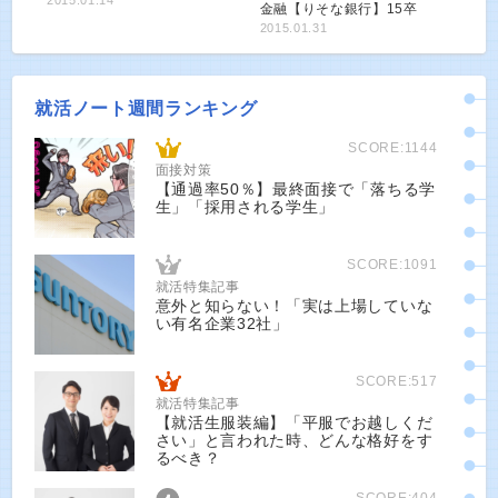
2015.01.14
金融【りそな銀行】15卒
2015.01.31
就活ノート週間ランキング
SCORE:1144
面接対策
【通過率50％】最終面接で「落ちる学
生」「採用される学生」
SCORE:1091
就活特集記事
意外と知らない！「実は上場していな
い有名企業32社」
SCORE:517
就活特集記事
【就活生服装編】「平服でお越しくだ
さい」と言われた時、どんな格好をす
るべき？