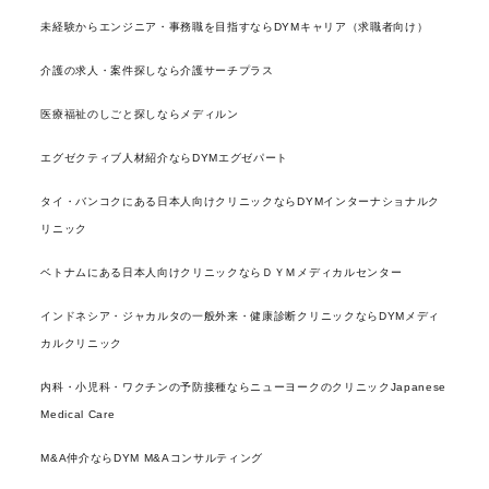
未経験からエンジニア・事務職を目指すならDYMキャリア（求職者向け）
介護の求人・案件探しなら介護サーチプラス
医療福祉のしごと探しならメディルン
エグゼクティブ人材紹介ならDYMエグゼパート
タイ・バンコクにある日本人向けクリニックならDYMインターナショナルク
リニック
ベトナムにある日本人向けクリニックならＤＹＭメディカルセンター
インドネシア・ジャカルタの一般外来・健康診断クリニックならDYMメディ
カルクリニック
内科・小児科・ワクチンの予防接種ならニューヨークのクリニックJapanese
Medical Care
M&A仲介ならDYM M&Aコンサルティング