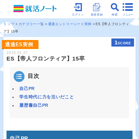
メニュー
ログイン
新規登録
検索
トップ
カテゴリー一覧
通過エントリーシート実例
ES【帝人フロンティ
ア】15卒
1
SCORE
通過ES実例
2015.01.27
ES【帝人フロンティア】15卒
目次
自己PR
学生時代に力を注いだこと
履歴書自己PR
自己PR