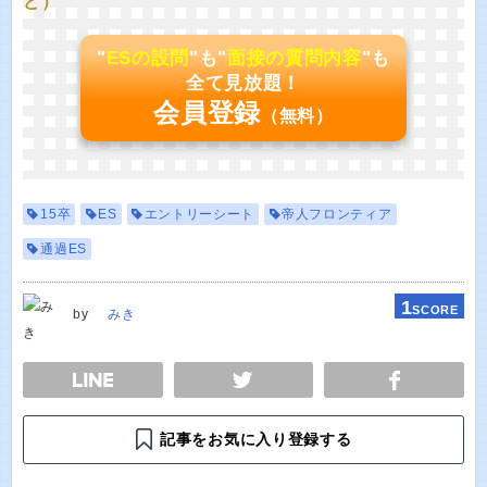
ど）
"
ESの設問
"も"
面接の質問内容
"も
全て見放題！
会員登録
（無料）
15卒
ES
エントリーシート
帝人フロンティア
通過ES
1
SCORE
by
みき
E
TWEET
SHARE
記事をお気に入り登録する