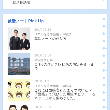
就活用語集
就活ノートPick Up
2017.06.25
リアルな選考情報・体験談
就活ノートの作り方
2018.02.19
就活特集記事
コネ0の僕がテレビ局の内定を貰うま
で
2018.01.31
リアルな選考情報・体験談
これには面接官もたまらず吹いた!?
「面接」で飛び出た爆笑エピソードを
ネット上から集めました。
2018.02.19