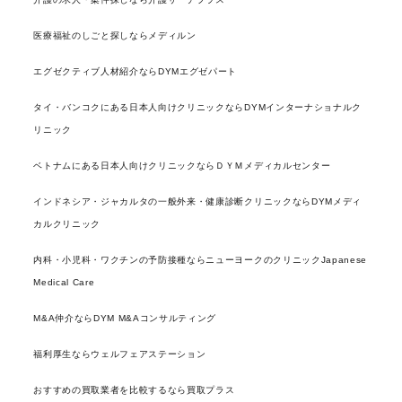
医療福祉のしごと探しならメディルン
エグゼクティブ人材紹介ならDYMエグゼパート
タイ・バンコクにある日本人向けクリニックならDYMインターナショナルク
リニック
ベトナムにある日本人向けクリニックならＤＹＭメディカルセンター
インドネシア・ジャカルタの一般外来・健康診断クリニックならDYMメディ
カルクリニック
内科・小児科・ワクチンの予防接種ならニューヨークのクリニックJapanese
Medical Care
M&A仲介ならDYM M&Aコンサルティング
福利厚生ならウェルフェアステーション
おすすめの買取業者を比較するなら買取プラス