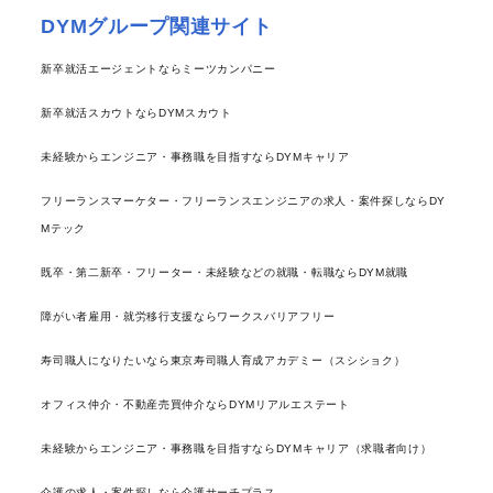
DYMグループ関連サイト
新卒就活エージェントならミーツカンパニー
新卒就活スカウトならDYMスカウト
未経験からエンジニア・事務職を目指すならDYMキャリア
フリーランスマーケター・フリーランスエンジニアの求人・案件探しならDY
Mテック
既卒・第二新卒・フリーター・未経験などの就職・転職ならDYM就職
障がい者雇用・就労移行支援ならワークスバリアフリー
寿司職人になりたいなら東京寿司職人育成アカデミー（スシショク）
オフィス仲介・不動産売買仲介ならDYMリアルエステート
未経験からエンジニア・事務職を目指すならDYMキャリア（求職者向け）
介護の求人・案件探しなら介護サーチプラス