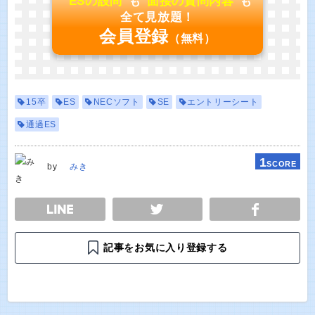
"
ESの設問
"も"
面接の質問内容
"も
全て見放題！
会員登録
（無料）
15卒
ES
NECソフト
SE
エントリーシート
通過ES
1
SCORE
by
みき
E
TWEET
SHARE
記事をお気に入り登録する