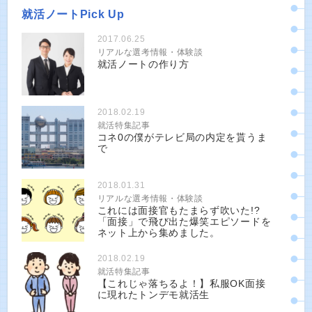
就活ノートPick Up
2017.06.25
リアルな選考情報・体験談
就活ノートの作り方
2018.02.19
就活特集記事
コネ0の僕がテレビ局の内定を貰うま
で
2018.01.31
リアルな選考情報・体験談
これには面接官もたまらず吹いた!?
「面接」で飛び出た爆笑エピソードを
ネット上から集めました。
2018.02.19
就活特集記事
【これじゃ落ちるよ！】私服OK面接
に現れたトンデモ就活生