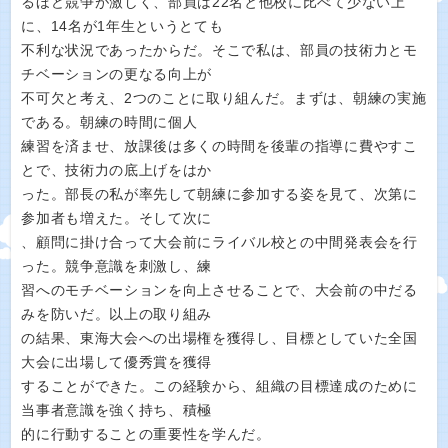
るほど競争が激しく、部員は22名と他校に比べて少ない上
に、14名が1年生というとても
不利な状況であったからだ。そこで私は、部員の技術力とモ
チベーションの更なる向上が
不可欠と考え、2つのことに取り組んだ。まずは、朝練の実施
である。朝練の時間に個人
練習を済ませ、放課後は多くの時間を後輩の指導に費やすこ
とで、技術力の底上げをはか
った。部長の私が率先して朝練に参加する姿を見て、次第に
参加者も増えた。そして次に
、顧問に掛け合って大会前にライバル校との中間発表会を行
った。競争意識を刺激し、練
習へのモチベーションを向上させることで、大会前の中だる
みを防いだ。以上の取り組み
の結果、東海大会への出場権を獲得し、目標としていた全国
大会に出場して優秀賞を獲得
することができた。この経験から、組織の目標達成のために
当事者意識を強く持ち、積極
的に行動することの重要性を学んだ。