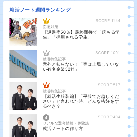
就活ノート週間ランキング
SCORE:1144
面接対策
【通過率50％】最終面接で「落ちる学
生」「採用される学生」
SCORE:1091
就活特集記事
意外と知らない！「実は上場していな
い有名企業32社」
SCORE:517
就活特集記事
【就活生服装編】「平服でお越しくだ
さい」と言われた時、どんな格好をす
るべき？
SCORE:404
リアルな選考情報・体験談
就活ノートの作り方