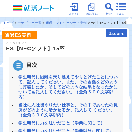
メニュー
ログイン
新規登録
検索
トップ
カテゴリー一覧
通過エントリーシート実例
ES【NECソフト】15卒
1
SCORE
通過ES実例
2015.01.27
ES【NECソフト】15卒
目次
学生時代に困難を乗り越えてやりとげたことについ
て、記入してください。また、その困難をどのよう
に打破したか、そしてどのような結果となったかに
ついても記入してください。（全角５００文字以
内）
当社に入社後やりたい仕事と、その中であなたの長
所がどのように活かせるか、記入して ください。
（全角３００文字以内）
学生時代に力を注いだこと（学業に関して）
学生時代に力を注いだこと（学業以外に関して）