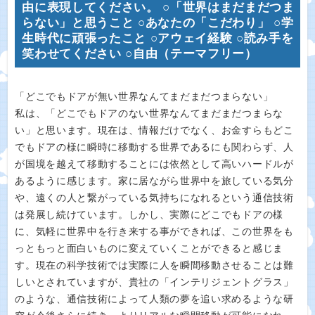
由に表現してください。 ○「世界はまだまだつま
らない」と思うこと ○あなたの「こだわり」 ○学
生時代に頑張ったこと ○アウェイ経験 ○読み手を
笑わせてください ○自由（テーマフリー）
「どこでもドアが無い世界なんてまだまだつまらない」
私は、「どこでもドアのない世界なんてまだまだつまらな
い」と思います。現在は、情報だけでなく、お金すらもどこ
でもドアの様に瞬時に移動する世界であるにも関わらず、人
が国境を越えて移動することには依然として高いハードルが
あるように感じます。家に居ながら世界中を旅している気分
や、遠くの人と繋がっている気持ちになれるという通信技術
は発展し続けています。しかし、実際にどこでもドアの様
に、気軽に世界中を行き来する事ができれば、この世界をも
っともっと面白いものに変えていくことができると感じま
す。現在の科学技術では実際に人を瞬間移動させることは難
しいとされていますが、貴社の「インテリジェントグラス」
のような、通信技術によって人類の夢を追い求めるような研