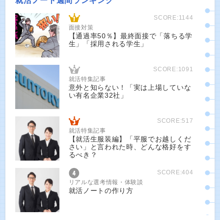
就活ノート週間ランキング
SCORE:1144
面接対策
【通過率50％】最終面接で「落ちる学
生」「採用される学生」
SCORE:1091
就活特集記事
意外と知らない！「実は上場していな
い有名企業32社」
SCORE:517
就活特集記事
【就活生服装編】「平服でお越しくだ
さい」と言われた時、どんな格好をす
るべき？
SCORE:404
リアルな選考情報・体験談
就活ノートの作り方