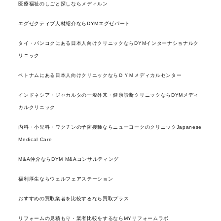
医療福祉のしごと探しならメディルン
エグゼクティブ人材紹介ならDYMエグゼパート
タイ・バンコクにある日本人向けクリニックならDYMインターナショナルク
リニック
ベトナムにある日本人向けクリニックならＤＹＭメディカルセンター
インドネシア・ジャカルタの一般外来・健康診断クリニックならDYMメディ
カルクリニック
内科・小児科・ワクチンの予防接種ならニューヨークのクリニックJapanese
Medical Care
M&A仲介ならDYM M&Aコンサルティング
福利厚生ならウェルフェアステーション
おすすめの買取業者を比較するなら買取プラス
リフォームの見積もり・業者比較をするならMYリフォームラボ