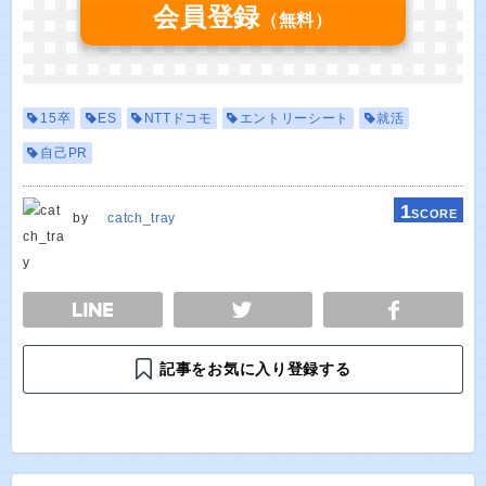
会員登録
（無料）
15卒
ES
NTTドコモ
エントリーシート
就活
自己PR
1
SCORE
by
catch_tray
E
TWEET
SHARE
記事をお気に入り登録する