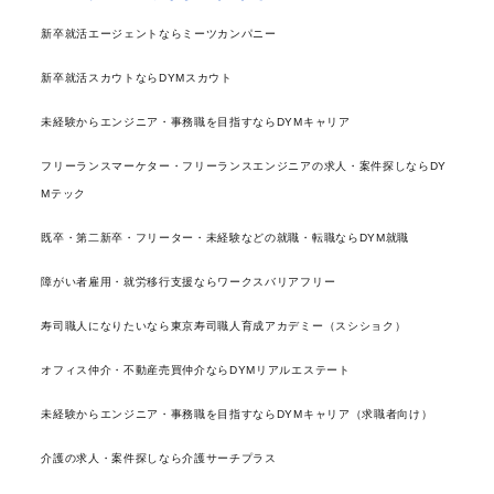
新卒就活エージェントならミーツカンパニー
新卒就活スカウトならDYMスカウト
未経験からエンジニア・事務職を目指すならDYMキャリア
フリーランスマーケター・フリーランスエンジニアの求人・案件探しならDY
Mテック
既卒・第二新卒・フリーター・未経験などの就職・転職ならDYM就職
障がい者雇用・就労移行支援ならワークスバリアフリー
寿司職人になりたいなら東京寿司職人育成アカデミー（スシショク）
オフィス仲介・不動産売買仲介ならDYMリアルエステート
未経験からエンジニア・事務職を目指すならDYMキャリア（求職者向け）
介護の求人・案件探しなら介護サーチプラス