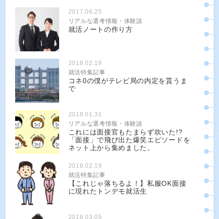
2017.06.25
リアルな選考情報・体験談
就活ノートの作り方
2018.02.19
就活特集記事
コネ0の僕がテレビ局の内定を貰うま
で
2018.01.31
リアルな選考情報・体験談
これには面接官もたまらず吹いた!?
「面接」で飛び出た爆笑エピソードを
ネット上から集めました。
2018.02.19
就活特集記事
【これじゃ落ちるよ！】私服OK面接
に現れたトンデモ就活生
2018.03.05