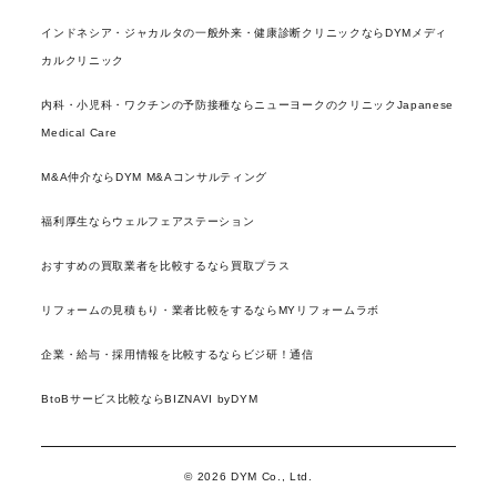
インドネシア・ジャカルタの一般外来・健康診断クリニックならDYMメディ
カルクリニック
内科・小児科・ワクチンの予防接種ならニューヨークのクリニックJapanese
Medical Care
M&A仲介ならDYM M&Aコンサルティング
福利厚生ならウェルフェアステーション
おすすめの買取業者を比較するなら買取プラス
リフォームの見積もり・業者比較をするならMYリフォームラボ
企業・給与・採用情報を比較するならビジ研！通信
BtoBサービス比較ならBIZNAVI byDYM
© 2026 DYM Co., Ltd.