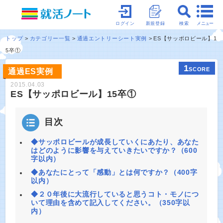
メニュー
ログイン
新規登録
検索
トップ
カテゴリー一覧
通過エントリーシート実例
ES【サッポロビール】1
5卒①
1
SCORE
通過ES実例
2015.04.03
ES【サッポロビール】15卒①
目次
◆サッポロビールが成長していくにあたり、あなた
はどのように影響を与えていきたいですか？（600
字以内）
◆あなたにとって「感動」とは何ですか？（400字
以内）
◆２０年後に大流行していると思うコト・モノにつ
いて理由を含めて記入してください。（350字以
内）