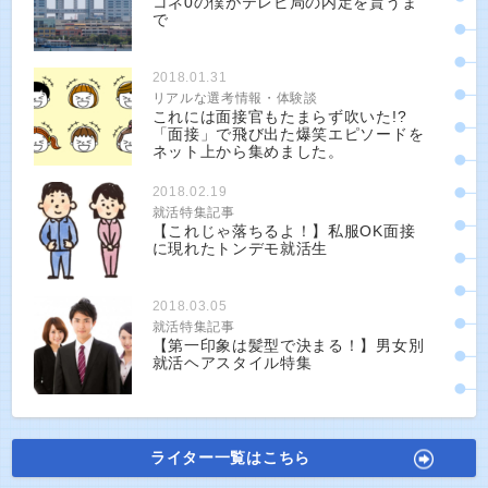
コネ0の僕がテレビ局の内定を貰うま
で
2018.01.31
リアルな選考情報・体験談
これには面接官もたまらず吹いた!?
「面接」で飛び出た爆笑エピソードを
ネット上から集めました。
2018.02.19
就活特集記事
【これじゃ落ちるよ！】私服OK面接
に現れたトンデモ就活生
2018.03.05
就活特集記事
【第一印象は髪型で決まる！】男女別
就活ヘアスタイル特集
ライター一覧はこちら