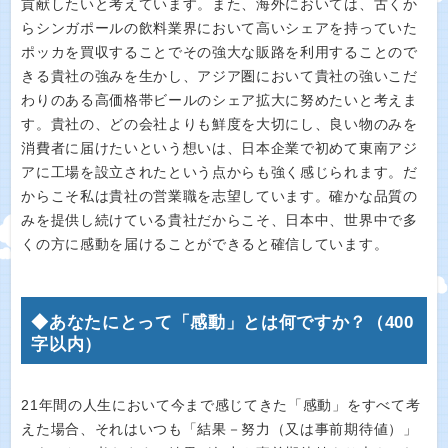
貢献したいと考えています。また、海外においては、古くか
らシンガポールの飲料業界において高いシェアを持っていた
ポッカを買収することでその強大な販路を利用することので
きる貴社の強みを生かし、アジア圏において貴社の強いこだ
わりのある高価格帯ビールのシェア拡大に努めたいと考えま
す。貴社の、どの会社よりも鮮度を大切にし、良い物のみを
消費者に届けたいという想いは、日本企業で初めて東南アジ
アに工場を設立されたという点からも強く感じられます。だ
からこそ私は貴社の営業職を志望しています。確かな品質の
みを提供し続けている貴社だからこそ、日本中、世界中で多
くの方に感動を届けることができると確信しています。
◆あなたにとって「感動」とは何ですか？（400
字以内）
21年間の人生において今まで感じてきた「感動」をすべて考
えた場合、それはいつも「結果－努力（又は事前期待値）」