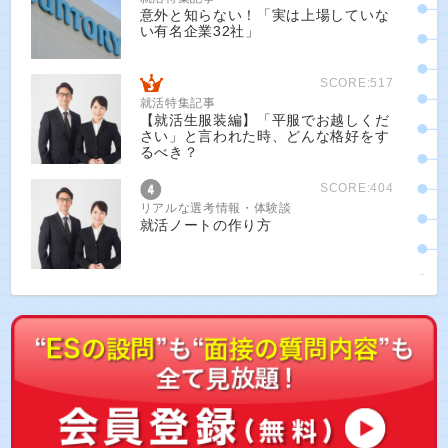
意外と知らない！「実は上場していな
い有名企業32社」
SCORE:517
就活特集記事
【就活生服装編】「平服でお越しくだ
さい」と言われた時、どんな格好をす
るべき？
SCORE:404
リアルな選考情報・体験談
就活ノートの作り方