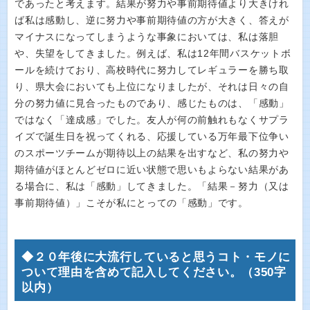
であったと考えます。結果が努力や事前期待値より大きけれ
ば私は感動し、逆に努力や事前期待値の方が大きく、答えが
マイナスになってしまうような事象においては、私は落胆
や、失望をしてきました。例えば、私は12年間バスケットボ
ールを続けており、高校時代に努力してレギュラーを勝ち取
り、県大会においても上位になりましたが、それは日々の自
分の努力値に見合ったものであり、感じたものは、「感動」
ではなく「達成感」でした。友人が何の前触れもなくサプラ
イズで誕生日を祝ってくれる、応援している万年最下位争い
のスポーツチームが期待以上の結果を出すなど、私の努力や
期待値がほとんどゼロに近い状態で思いもよらない結果があ
る場合に、私は「感動」してきました。「結果－努力（又は
事前期待値）」こそが私にとっての「感動」です。
◆２０年後に大流行していると思うコト・モノに
ついて理由を含めて記入してください。（350字
以内）