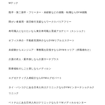
Mテック
既卒・第二新卒・フリーター・未経験などの就職・転職ならDYM就職
障がい者雇用・就労移行支援ならワークスバリアフリー
寿司職人になりたいなら東京寿司職人育成アカデミー（スシショク）
オフィス仲介・不動産売買仲介ならDYMリアルエステート
未経験からエンジニア・事務職を目指すならDYMキャリア（求職者向け）
介護の求人・案件探しなら介護サーチプラス
医療福祉のしごと探しならメディルン
エグゼクティブ人材紹介ならDYMエグゼパート
タイ・バンコクにある日本人向けクリニックならDYMインターナショナルク
リニック
ベトナムにある日本人向けクリニックならＤＹＭメディカルセンター