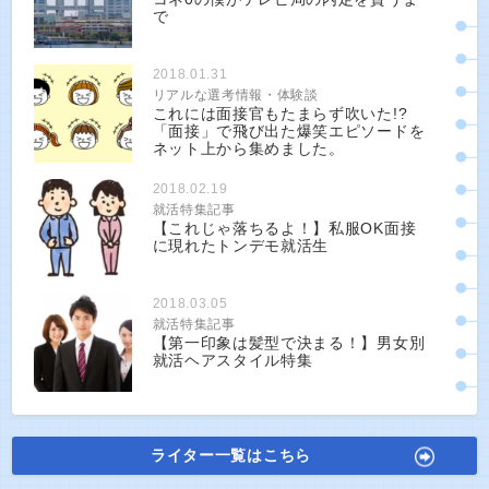
で
2018.01.31
リアルな選考情報・体験談
これには面接官もたまらず吹いた!?
「面接」で飛び出た爆笑エピソードを
ネット上から集めました。
2018.02.19
就活特集記事
【これじゃ落ちるよ！】私服OK面接
に現れたトンデモ就活生
2018.03.05
就活特集記事
【第一印象は髪型で決まる！】男女別
就活ヘアスタイル特集
ライター一覧はこちら