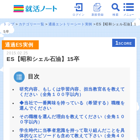
メニュー
ログイン
新規登録
検索
トップ
カテゴリー一覧
通過エントリーシート実例
ES【昭和シェル石油】1
5卒
1
SCORE
通過ES実例
2015.02.25
ES【昭和シェル石油】15卒
目次
研究内容、もしくは学習内容、担当教官名を教えて
ください（全角１００字以内）
◆当社で一番興味を持っている（希望する）職種を
選んでください
その職種を選んだ理由を教えてください（全角１０
０字以内）
学生時代に当事者意識を持って取り組んだことを具
体的なエピソードも含めて教えて下さい（全角４０