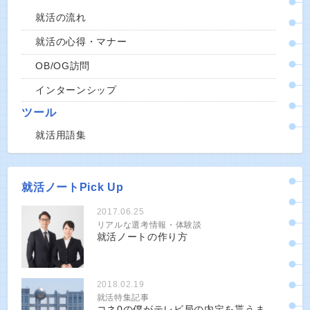
就活の流れ
就活の心得・マナー
OB/OG訪問
インターンシップ
ツール
就活用語集
就活ノートPick Up
2017.06.25
リアルな選考情報・体験談
就活ノートの作り方
2018.02.19
就活特集記事
コネ0の僕がテレビ局の内定を貰うま