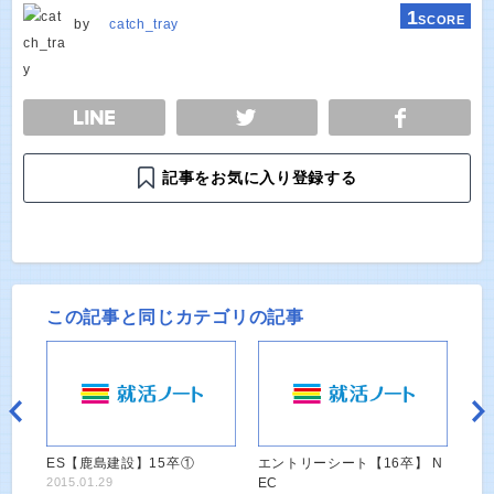
1
SCORE
by
catch_tray
E
TWEET
SHARE
記事をお気に入り登録する
この記事と同じカテゴリの記事
ES【鹿島建設】15卒①
エントリーシート【16卒】 N
2015.01.29
EC