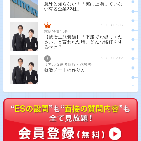
意外と知らない！「実は上場していな
い有名企業32社」
SCORE:517
就活特集記事
【就活生服装編】「平服でお越しくだ
さい」と言われた時、どんな格好をす
るべき？
SCORE:404
リアルな選考情報・体験談
就活ノートの作り方