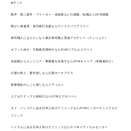
Mテック
既卒・第二新卒・フリーター・未経験などの就職・転職ならDYM就職
障がい者雇用・就労移行支援ならワークスバリアフリー
寿司職人になりたいなら東京寿司職人育成アカデミー（スシショク）
オフィス仲介・不動産売買仲介ならDYMリアルエステート
未経験からエンジニア・事務職を目指すならDYMキャリア（求職者向け）
介護の求人・案件探しなら介護サーチプラス
医療福祉のしごと探しならメディルン
エグゼクティブ人材紹介ならDYMエグゼパート
タイ・バンコクにある日本人向けクリニックならDYMインターナショナルク
リニック
ベトナムにある日本人向けクリニックならＤＹＭメディカルセンター