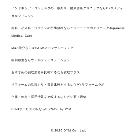
インドネシア・ジャカルタの一般外来・健康診断クリニックならDYMメディ
カルクリニック
内科・小児科・ワクチンの予防接種ならニューヨークのクリニックJapanese
Medical Care
M&A仲介ならDYM M&Aコンサルティング
福利厚生ならウェルフェアステーション
おすすめの買取業者を比較するなら買取プラス
リフォームの見積もり・業者比較をするならMYリフォームラボ
企業・給与・採用情報を比較するならビジ研！通信
BtoBサービス比較ならBIZNAVI byDYM
© 2026 DYM Co., Ltd.