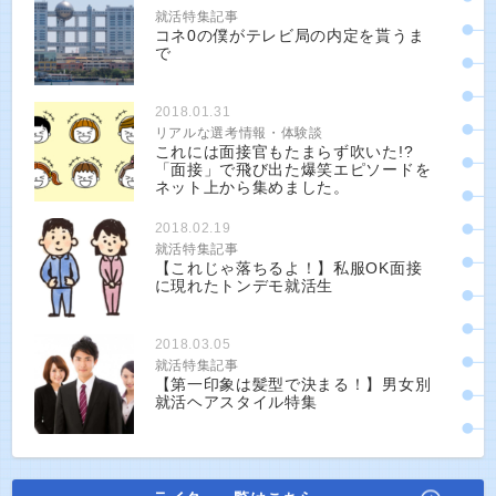
就活特集記事
コネ0の僕がテレビ局の内定を貰うま
で
2018.01.31
リアルな選考情報・体験談
これには面接官もたまらず吹いた!?
「面接」で飛び出た爆笑エピソードを
ネット上から集めました。
2018.02.19
就活特集記事
【これじゃ落ちるよ！】私服OK面接
に現れたトンデモ就活生
2018.03.05
就活特集記事
【第一印象は髪型で決まる！】男女別
就活ヘアスタイル特集