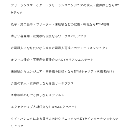
フリーランスマーケター・フリーランスエンジニアの求人・案件探しならDY
Mテック
既卒・第二新卒・フリーター・未経験などの就職・転職ならDYM就職
障がい者雇用・就労移行支援ならワークスバリアフリー
寿司職人になりたいなら東京寿司職人育成アカデミー（スシショク）
オフィス仲介・不動産売買仲介ならDYMリアルエステート
未経験からエンジニア・事務職を目指すならDYMキャリア（求職者向け）
介護の求人・案件探しなら介護サーチプラス
医療福祉のしごと探しならメディルン
エグゼクティブ人材紹介ならDYMエグゼパート
タイ・バンコクにある日本人向けクリニックならDYMインターナショナルク
リニック