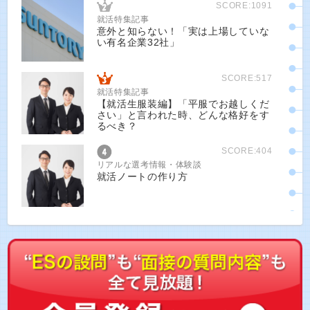
SCORE:1091
就活特集記事
意外と知らない！「実は上場していな
い有名企業32社」
SCORE:517
就活特集記事
【就活生服装編】「平服でお越しくだ
さい」と言われた時、どんな格好をす
るべき？
SCORE:404
リアルな選考情報・体験談
就活ノートの作り方