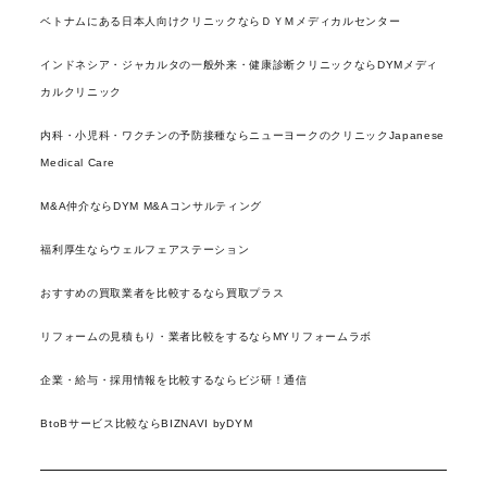
ベトナムにある日本人向けクリニックならＤＹＭメディカルセンター
インドネシア・ジャカルタの一般外来・健康診断クリニックならDYMメディ
カルクリニック
内科・小児科・ワクチンの予防接種ならニューヨークのクリニックJapanese
Medical Care
M&A仲介ならDYM M&Aコンサルティング
福利厚生ならウェルフェアステーション
おすすめの買取業者を比較するなら買取プラス
リフォームの見積もり・業者比較をするならMYリフォームラボ
企業・給与・採用情報を比較するならビジ研！通信
BtoBサービス比較ならBIZNAVI byDYM