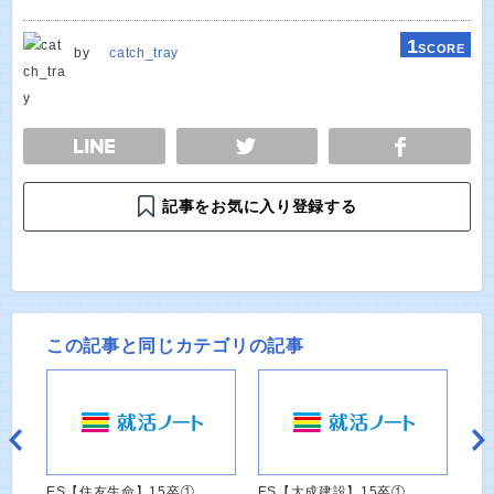
1
SCORE
by
catch_tray
E
TWEET
SHARE
記事をお気に入り登録する
この記事と同じカテゴリの記事
ES【住友生命】15卒①
ES【大成建設】15卒①