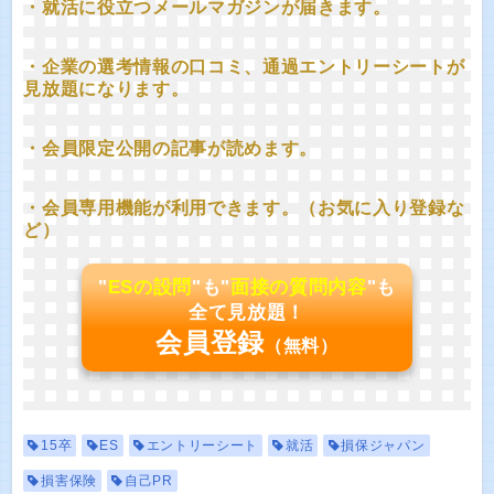
・就活に役立つメールマガジンが届きます。
・企業の選考情報の口コミ、通過エントリーシートが
見放題になります。
・会員限定公開の記事が読めます。
・会員専用機能が利用できます。（お気に入り登録な
ど）
"
ESの設問
"も"
面接の質問内容
"も
全て見放題！
会員登録
（無料）
15卒
ES
エントリーシート
就活
損保ジャパン
損害保険
自己PR