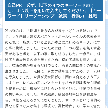
自己PR 必ず、以下の４つのキーワードのう
ち、１つ以上を用いて入力してください。【キー
ワード】リーダーシップ 誠実 行動力 挑戦
私の強みは、「周囲を巻き込み成果を上げられる能力」で
す。大学内最大規模のバスケットボールサークルの代表を務
めた私は、所属している全員が本当に楽しめるサークルにす
る事に挑戦しました。そのためには「二つの壁」を無くす必
要があると考え、以下の事に取り組みました。一点目に、経
験者と未経験者の壁を無くすため、初心者練習を導入しまし
た。技術の差が埋まるだけでなく、両者の間に多くの交流が
生まれました。二点目に、男女の壁を無くすため、チーム制
を導入しました。全員が男女関係なく関わり合えるよう工夫
しました。レベルの高いバスケットを求める経験者から理解
を得るために、積極的に話し合いを開く他に、行動でも自分
の想いを示しました。その結果、練習参加率は５割程度か
ら、９割を超えるまでになりました。サークルという目的の
異なる様々な人が集まる環境で、高校時代までに学んできた