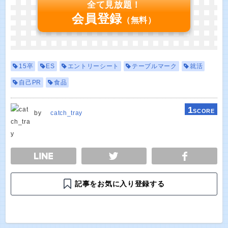
全て見放題！
会員登録
（無料）
15卒
ES
エントリーシート
テーブルマーク
就活
自己PR
食品
1
SCORE
by
catch_tray
E
TWEET
SHARE
記事をお気に入り登録する