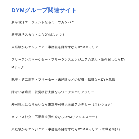
DYMグループ関連サイト
新卒就活エージェントならミーツカンパニー
新卒就活スカウトならDYMスカウト
未経験からエンジニア・事務職を目指すならDYMキャリア
フリーランスマーケター・フリーランスエンジニアの求人・案件探しならDY
Mテック
既卒・第二新卒・フリーター・未経験などの就職・転職ならDYM就職
障がい者雇用・就労移行支援ならワークスバリアフリー
寿司職人になりたいなら東京寿司職人育成アカデミー（スシショク）
オフィス仲介・不動産売買仲介ならDYMリアルエステート
未経験からエンジニア・事務職を目指すならDYMキャリア（求職者向け）