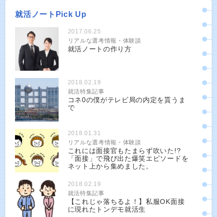
就活ノートPick Up
2017.06.25
リアルな選考情報・体験談
就活ノートの作り方
2018.02.19
就活特集記事
コネ0の僕がテレビ局の内定を貰うま
で
2018.01.31
リアルな選考情報・体験談
これには面接官もたまらず吹いた!?
「面接」で飛び出た爆笑エピソードを
ネット上から集めました。
2018.02.19
就活特集記事
【これじゃ落ちるよ！】私服OK面接
に現れたトンデモ就活生