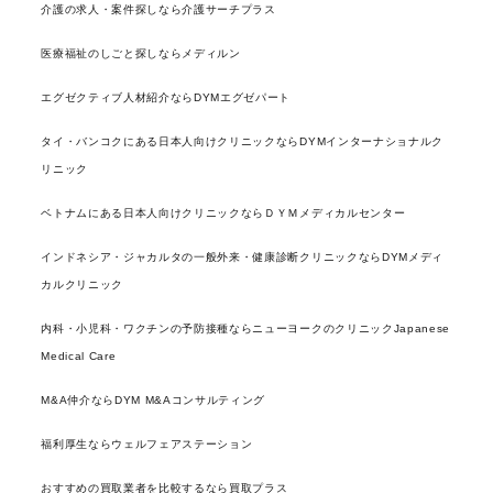
介護の求人・案件探しなら介護サーチプラス
医療福祉のしごと探しならメディルン
エグゼクティブ人材紹介ならDYMエグゼパート
タイ・バンコクにある日本人向けクリニックならDYMインターナショナルク
リニック
ベトナムにある日本人向けクリニックならＤＹＭメディカルセンター
インドネシア・ジャカルタの一般外来・健康診断クリニックならDYMメディ
カルクリニック
内科・小児科・ワクチンの予防接種ならニューヨークのクリニックJapanese
Medical Care
M&A仲介ならDYM M&Aコンサルティング
福利厚生ならウェルフェアステーション
おすすめの買取業者を比較するなら買取プラス