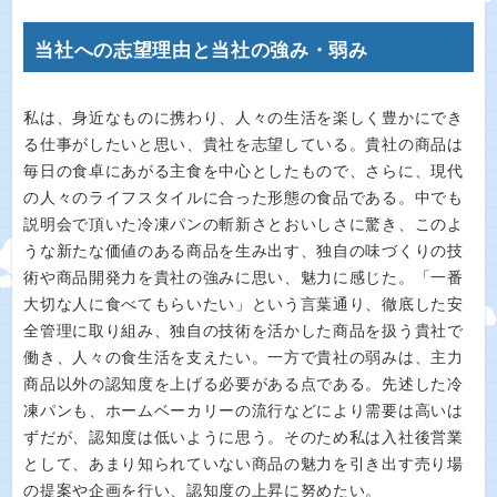
当社への志望理由と当社の強み・弱み
私は、身近なものに携わり、人々の生活を楽しく豊かにでき
る仕事がしたいと思い、貴社を志望している。貴社の商品は
毎日の食卓にあがる主食を中心としたもので、さらに、現代
の人々のライフスタイルに合った形態の食品である。中でも
説明会で頂いた冷凍パンの斬新さとおいしさに驚き、このよ
うな新たな価値のある商品を生み出す、独自の味づくりの技
術や商品開発力を貴社の強みに思い、魅力に感じた。「一番
大切な人に食べてもらいたい」という言葉通り、徹底した安
全管理に取り組み、独自の技術を活かした商品を扱う貴社で
働き、人々の食生活を支えたい。一方で貴社の弱みは、主力
商品以外の認知度を上げる必要がある点である。先述した冷
凍パンも、ホームベーカリーの流行などにより需要は高いは
ずだが、認知度は低いように思う。そのため私は入社後営業
として、あまり知られていない商品の魅力を引き出す売り場
の提案や企画を行い、認知度の上昇に努めたい。