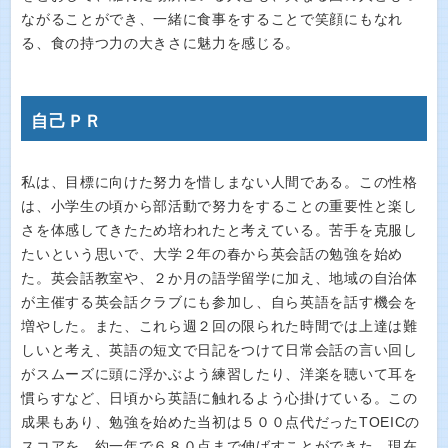
ながることができ、一緒に食事をすることで笑顔にもなれ
る、食の持つ力の大きさに魅力を感じる。
自己ＰＲ
私は、目標に向けた努力を惜しまない人間である。この性格
は、小学生の頃から部活動で努力をすることの重要性と楽し
さを体感してきたため培われたと考えている。苦手を克服し
たいという思いで、大学２年の春から英会話の勉強を始め
た。英会話教室や、２か月の語学留学に加え、地域の自治体
が主催する英会話クラブにも参加し、自ら英語を話す機会を
増やした。また、これら週２回の限られた時間では上達は難
しいと考え、英語の短文で日記をつけて日常会話の言い回し
がスムーズに頭に浮かぶよう練習したり、洋楽を聴いて耳を
慣らすなど、日頃から英語に触れるよう心掛けている。この
成果もあり、勉強を始めた当初は５００点代だったTOEICの
スコアを、約一年で６８０点まで伸ばすことができた。現在