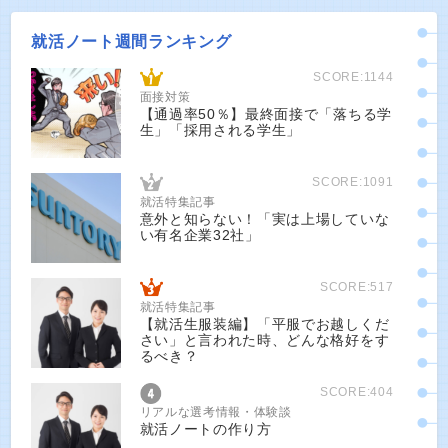
就活ノート週間ランキング
SCORE:1144
面接対策
【通過率50％】最終面接で「落ちる学
生」「採用される学生」
SCORE:1091
就活特集記事
意外と知らない！「実は上場していな
い有名企業32社」
SCORE:517
就活特集記事
【就活生服装編】「平服でお越しくだ
さい」と言われた時、どんな格好をす
るべき？
SCORE:404
リアルな選考情報・体験談
就活ノートの作り方