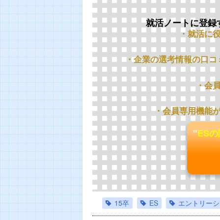
就活ノートに登録
・就活に
・企業の選考情報の口コ
・会
・会員専用機能
"
ES
15卒
ES
エントリーシ