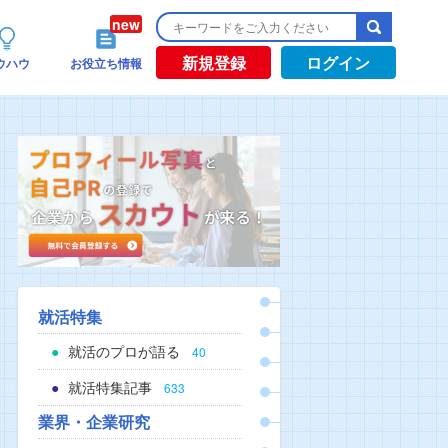
新規登録
ログイン
ウハウ
お役立ち情報
就活特集
就活のプロが語る
40
就活特集記事
633
業界・企業研究