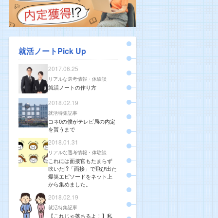
就活ノートPick Up
2017.06.25
リアルな選考情報・体験談
就活ノートの作り方
2018.02.19
就活特集記事
コネ0の僕がテレビ局の内定
を貰うまで
2018.01.31
リアルな選考情報・体験談
これには面接官もたまらず
吹いた!?「面接」で飛び出た
爆笑エピソードをネット上
から集めました。
2018.02.19
就活特集記事
【これじゃ落ちるよ！】私