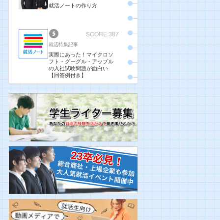
就活ノートの作り方
SCORE:387
就活特集記事
実際にあった！マイクロソ
フト・グーグル・アップル
の入社試験問題が面白い
【回答例付き】