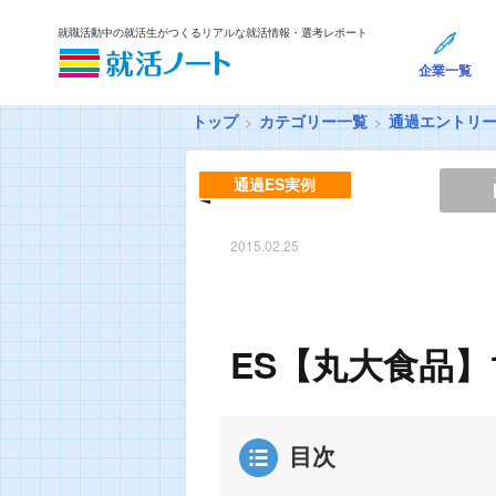
就職活動中の就活生がつくるリアルな就活情報・選考レポート
企業一覧
トップ
カテゴリー一覧
通過エントリ
通過ES実例
2015.02.25
ES【丸大食品】
目次