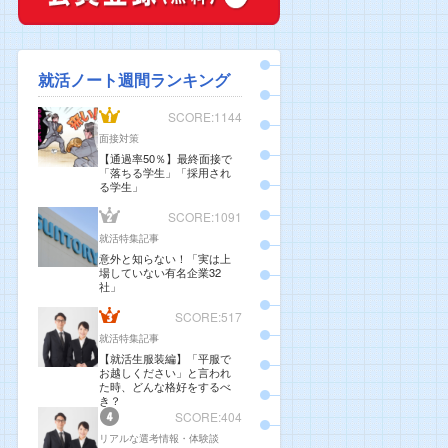
就活ノート週間ランキング
SCORE:1144
面接対策
【通過率50％】最終面接で
「落ちる学生」「採用され
る学生」
SCORE:1091
就活特集記事
意外と知らない！「実は上
場していない有名企業32
社」
SCORE:517
就活特集記事
【就活生服装編】「平服で
お越しください」と言われ
た時、どんな格好をするべ
き？
SCORE:404
リアルな選考情報・体験談