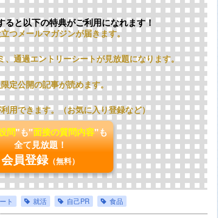
すると以下の特典がご利用になれます！
役立つメールマガジンが届きます。
ミ、通過エントリーシートが見放題になります。
員限定公開の記事が読めます。
が利用できます。（お気に入り登録など）
の設問
"も"
面接の質問内容
"も
全て見放題！
会員登録
（無料）
ート
就活
自己PR
食品