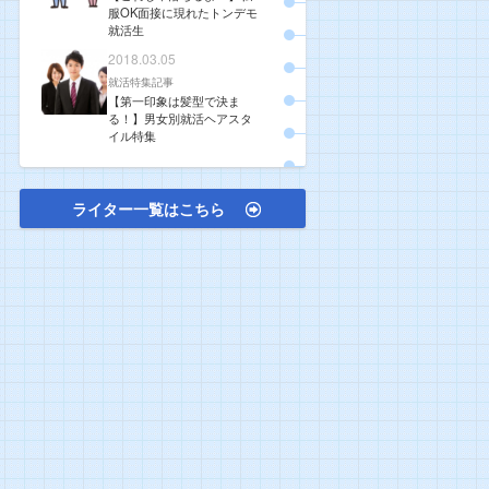
服OK面接に現れたトンデモ
就活生
2018.03.05
就活特集記事
【第一印象は髪型で決ま
る！】男女別就活ヘアスタ
イル特集
ライター一覧はこちら