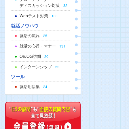
ディスカッション対策
32
Webテスト対策
133
就活ノウハウ
就活の流れ
25
就活の心得・マナー
131
OB/OG訪問
20
インターンシップ
52
ツール
就活用語集
24