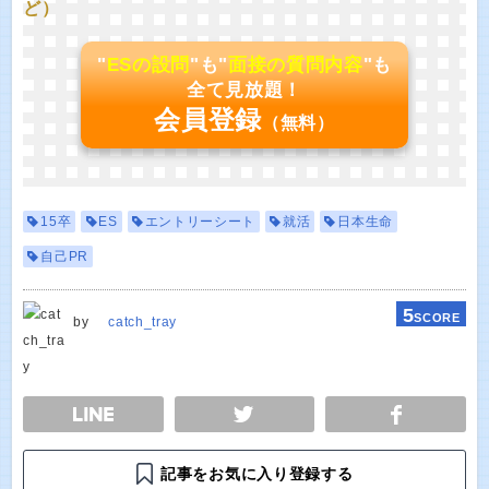
ど）
"
ESの設問
"も"
面接の質問内容
"も
全て見放題！
会員登録
（無料）
15卒
ES
エントリーシート
就活
日本生命
自己PR
5
SCORE
by
catch_tray
E
TWEET
SHARE
記事をお気に入り登録する