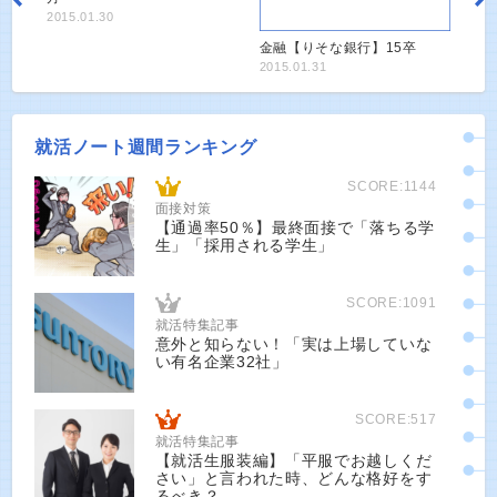
2015.01.30
金融【りそな銀行】15卒
2015.01.31
就活ノート週間ランキング
SCORE:1144
面接対策
【通過率50％】最終面接で「落ちる学
生」「採用される学生」
SCORE:1091
就活特集記事
意外と知らない！「実は上場していな
い有名企業32社」
SCORE:517
就活特集記事
【就活生服装編】「平服でお越しくだ
さい」と言われた時、どんな格好をす
るべき？