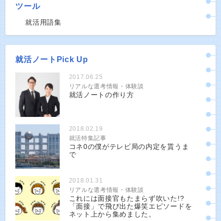
ツール
就活用語集
就活ノートPick Up
2017.06.25
リアルな選考情報・体験談
就活ノートの作り方
2018.02.19
就活特集記事
コネ0の僕がテレビ局の内定を貰うま
で
2018.01.31
リアルな選考情報・体験談
これには面接官もたまらず吹いた!?
「面接」で飛び出た爆笑エピソードを
ネット上から集めました。