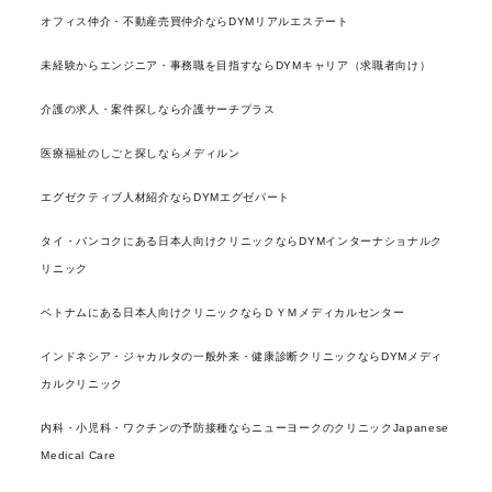
オフィス仲介・不動産売買仲介ならDYMリアルエステート
未経験からエンジニア・事務職を目指すならDYMキャリア（求職者向け）
介護の求人・案件探しなら介護サーチプラス
医療福祉のしごと探しならメディルン
エグゼクティブ人材紹介ならDYMエグゼパート
タイ・バンコクにある日本人向けクリニックならDYMインターナショナルク
リニック
ベトナムにある日本人向けクリニックならＤＹＭメディカルセンター
インドネシア・ジャカルタの一般外来・健康診断クリニックならDYMメディ
カルクリニック
内科・小児科・ワクチンの予防接種ならニューヨークのクリニックJapanese
Medical Care