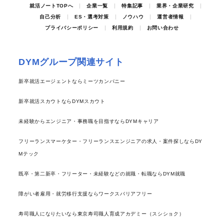
就活ノートTOPへ
企業一覧
特集記事
業界・企業研究
自己分析
ES・選考対策
ノウハウ
運営者情報
プライバシーポリシー
利用規約
お問い合わせ
DYMグループ関連サイト
新卒就活エージェントならミーツカンパニー
新卒就活スカウトならDYMスカウト
未経験からエンジニア・事務職を目指すならDYMキャリア
フリーランスマーケター・フリーランスエンジニアの求人・案件探しならDY
Mテック
既卒・第二新卒・フリーター・未経験などの就職・転職ならDYM就職
障がい者雇用・就労移行支援ならワークスバリアフリー
寿司職人になりたいなら東京寿司職人育成アカデミー（スシショク）