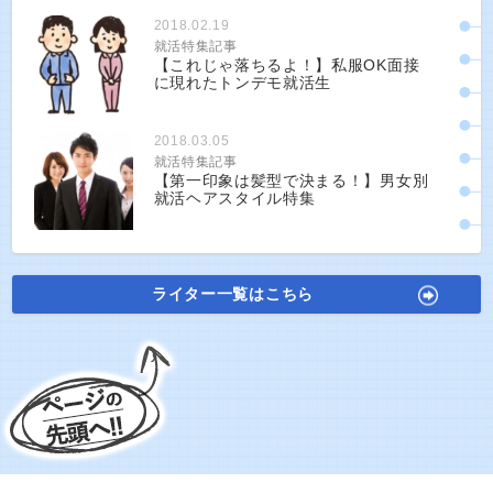
2018.02.19
就活特集記事
【これじゃ落ちるよ！】私服OK面接
に現れたトンデモ就活生
2018.03.05
就活特集記事
【第一印象は髪型で決まる！】男女別
就活ヘアスタイル特集
ライター一覧はこちら