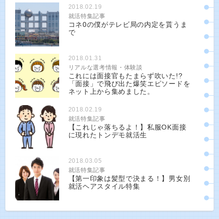
2018.02.19
就活特集記事
コネ0の僕がテレビ局の内定を貰うま
で
2018.01.31
リアルな選考情報・体験談
これには面接官もたまらず吹いた!?
「面接」で飛び出た爆笑エピソードを
ネット上から集めました。
2018.02.19
就活特集記事
【これじゃ落ちるよ！】私服OK面接
に現れたトンデモ就活生
2018.03.05
就活特集記事
【第一印象は髪型で決まる！】男女別
就活ヘアスタイル特集