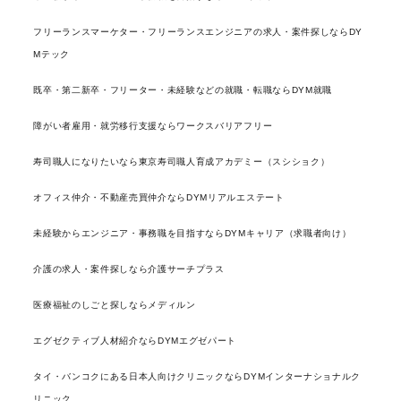
フリーランスマーケター・フリーランスエンジニアの求人・案件探しならDY
Mテック
既卒・第二新卒・フリーター・未経験などの就職・転職ならDYM就職
障がい者雇用・就労移行支援ならワークスバリアフリー
寿司職人になりたいなら東京寿司職人育成アカデミー（スシショク）
オフィス仲介・不動産売買仲介ならDYMリアルエステート
未経験からエンジニア・事務職を目指すならDYMキャリア（求職者向け）
介護の求人・案件探しなら介護サーチプラス
医療福祉のしごと探しならメディルン
エグゼクティブ人材紹介ならDYMエグゼパート
タイ・バンコクにある日本人向けクリニックならDYMインターナショナルク
リニック