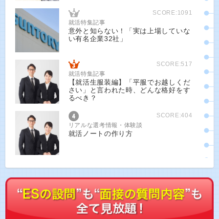
SCORE:1091
就活特集記事
意外と知らない！「実は上場していな
い有名企業32社」
SCORE:517
就活特集記事
【就活生服装編】「平服でお越しくだ
さい」と言われた時、どんな格好をす
るべき？
SCORE:404
リアルな選考情報・体験談
就活ノートの作り方