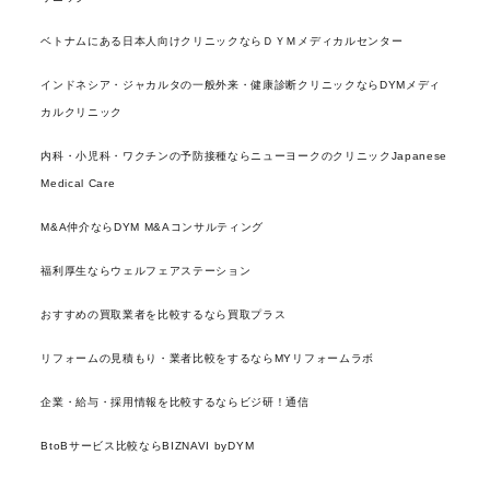
ベトナムにある日本人向けクリニックならＤＹＭメディカルセンター
インドネシア・ジャカルタの一般外来・健康診断クリニックならDYMメディ
カルクリニック
内科・小児科・ワクチンの予防接種ならニューヨークのクリニックJapanese
Medical Care
M&A仲介ならDYM M&Aコンサルティング
福利厚生ならウェルフェアステーション
おすすめの買取業者を比較するなら買取プラス
リフォームの見積もり・業者比較をするならMYリフォームラボ
企業・給与・採用情報を比較するならビジ研！通信
BtoBサービス比較ならBIZNAVI byDYM