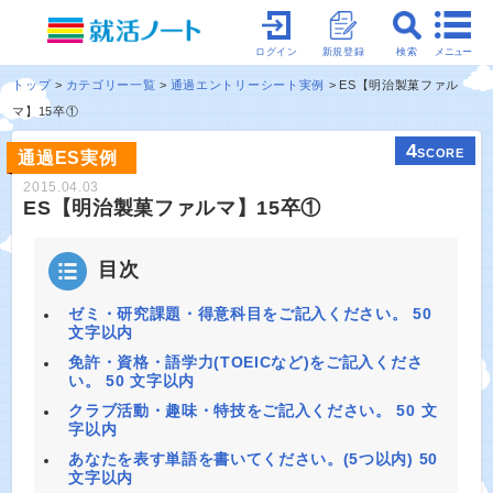
メニュー
ログイン
新規登録
検索
トップ
カテゴリー一覧
通過エントリーシート実例
ES【明治製菓ファル
マ】15卒①
4
SCORE
通過ES実例
2015.04.03
ES【明治製菓ファルマ】15卒①
目次
ゼミ・研究課題・得意科目をご記入ください。 50
文字以内
免許・資格・語学力(TOEICなど)をご記入くださ
い。 50 文字以内
クラブ活動・趣味・特技をご記入ください。 50 文
字以内
あなたを表す単語を書いてください。(5つ以内) 50
文字以内