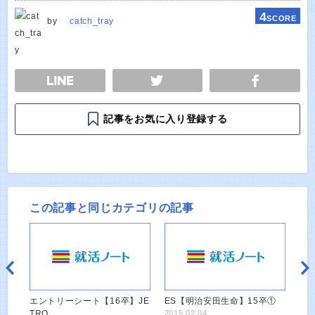
4
SCORE
by
catch_tray
E
TWEET
SHARE
記事をお気に入り登録する
この記事と同じカテゴリの記事
エントリーシート【16卒】JE
ES【明治安田生命】15卒①
TRO
2015.02.04