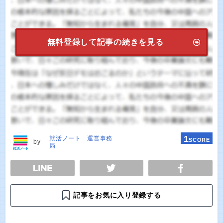
無料登録して記事の続きを見る
1
就活ノート 運営事務
SCORE
by
局
E
TWEET
SHARE
記事をお気に入り登録する