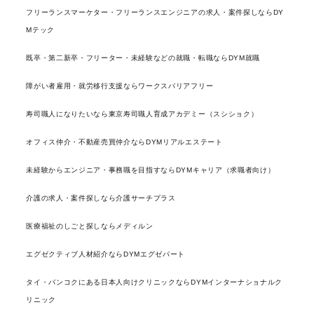
フリーランスマーケター・フリーランスエンジニアの求人・案件探しならDY
Mテック
既卒・第二新卒・フリーター・未経験などの就職・転職ならDYM就職
障がい者雇用・就労移行支援ならワークスバリアフリー
寿司職人になりたいなら東京寿司職人育成アカデミー（スシショク）
オフィス仲介・不動産売買仲介ならDYMリアルエステート
未経験からエンジニア・事務職を目指すならDYMキャリア（求職者向け）
介護の求人・案件探しなら介護サーチプラス
医療福祉のしごと探しならメディルン
エグゼクティブ人材紹介ならDYMエグゼパート
タイ・バンコクにある日本人向けクリニックならDYMインターナショナルク
リニック