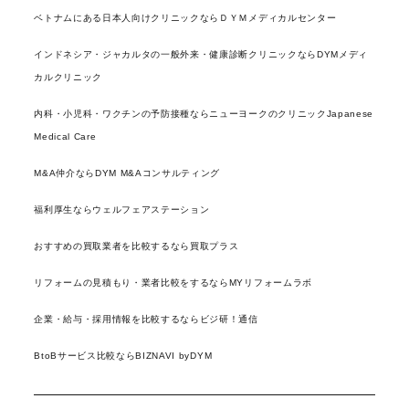
ベトナムにある日本人向けクリニックならＤＹＭメディカルセンター
インドネシア・ジャカルタの一般外来・健康診断クリニックならDYMメディ
カルクリニック
内科・小児科・ワクチンの予防接種ならニューヨークのクリニックJapanese
Medical Care
M&A仲介ならDYM M&Aコンサルティング
福利厚生ならウェルフェアステーション
おすすめの買取業者を比較するなら買取プラス
リフォームの見積もり・業者比較をするならMYリフォームラボ
企業・給与・採用情報を比較するならビジ研！通信
BtoBサービス比較ならBIZNAVI byDYM