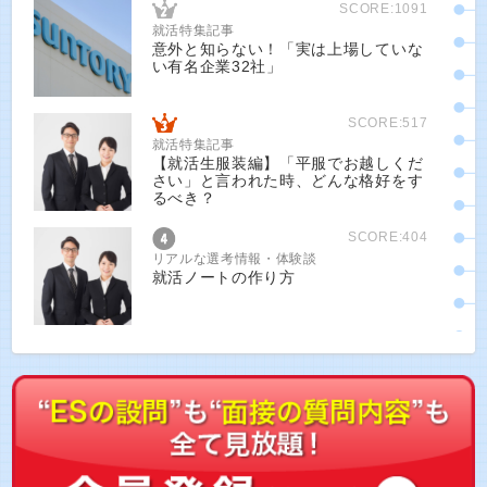
SCORE:1091
就活特集記事
意外と知らない！「実は上場していな
い有名企業32社」
SCORE:517
就活特集記事
【就活生服装編】「平服でお越しくだ
さい」と言われた時、どんな格好をす
るべき？
SCORE:404
リアルな選考情報・体験談
就活ノートの作り方