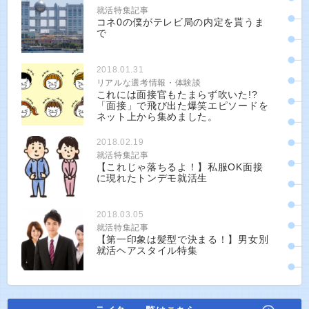
就活特集記事
コネ0の僕がテレビ局の内定を貰うま
で
2018.01.31
リアルな選考情報・体験談
これには面接官もたまらず吹いた!?
「面接」で飛び出た爆笑エピソードを
ネット上から集めました。
2018.02.19
就活特集記事
【これじゃ落ちるよ！】私服OK面接
に現れたトンデモ就活生
2018.03.05
就活特集記事
【第一印象は髪型で決まる！】男女別
就活ヘアスタイル特集