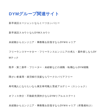
DYMグループ関連サイト
新卒就活エージェントならミーツカンパニー
新卒就活スカウトならDYMスカウト
未経験からエンジニア・事務職を目指すならDYMキャリア
フリーランスマーケター・フリーランスエンジニアの求人・案件探しならDY
Mテック
既卒・第二新卒・フリーター・未経験などの就職・転職ならDYM就職
障がい者雇用・就労移行支援ならワークスバリアフリー
寿司職人になりたいなら東京寿司職人育成アカデミー（スシショク）
オフィス仲介・不動産売買仲介ならDYMリアルエステート
未経験からエンジニア・事務職を目指すならDYMキャリア（求職者向け）