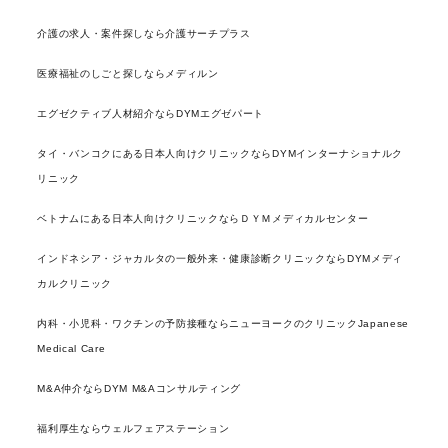
介護の求人・案件探しなら介護サーチプラス
医療福祉のしごと探しならメディルン
エグゼクティブ人材紹介ならDYMエグゼパート
タイ・バンコクにある日本人向けクリニックならDYMインターナショナルク
リニック
ベトナムにある日本人向けクリニックならＤＹＭメディカルセンター
インドネシア・ジャカルタの一般外来・健康診断クリニックならDYMメディ
カルクリニック
内科・小児科・ワクチンの予防接種ならニューヨークのクリニックJapanese
Medical Care
M&A仲介ならDYM M&Aコンサルティング
福利厚生ならウェルフェアステーション