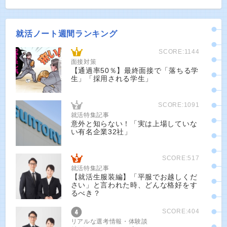
就活ノート週間ランキング
SCORE:1144
面接対策
【通過率50％】最終面接で「落ちる学
生」「採用される学生」
SCORE:1091
就活特集記事
意外と知らない！「実は上場していな
い有名企業32社」
SCORE:517
就活特集記事
【就活生服装編】「平服でお越しくだ
さい」と言われた時、どんな格好をす
るべき？
SCORE:404
リアルな選考情報・体験談