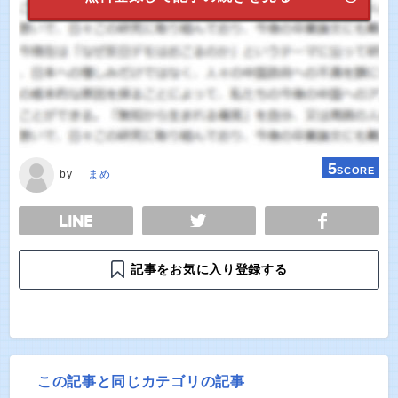
5
SCORE
by
まめ
E
TWEET
SHARE
記事をお気に入り登録する
この記事と同じカテゴリの記事