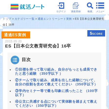
メニュー
ログイン
新規登録
検索
トップ
カテゴリー一覧
通過エントリーシート実例
ES【日本公文教育研究
会】16卒
5
SCORE
通過ES実例
2015.05.20
ES【日本公文教育研究会】16卒
目次
①目標を持って取り組み、自分がもっとも成長でき
たと思う経験 （350字以下 ）
②チームで取り組み、成果を出した経験について、
自分の役割を含めて教えてください （350字以下）
③学内セミナー等で最も印象に残ったこと （100字
以下）
④公文に共感する点について実体験を踏まえて教え
てください （350字以下）