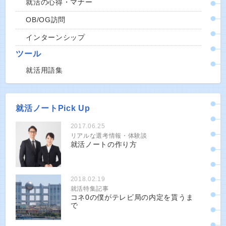
就活の心得・マナー
OB/OG訪問
インターンシップ
ツール
就活用語集
就活ノートPick Up
2017.06.25
リアルな選考情報・体験談
就活ノートの作り方
2018.02.19
就活特集記事
コネ0の僕がテレビ局の内定を貰うま
で