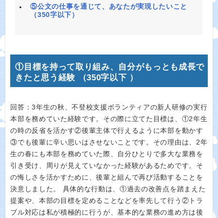
⑤公文の仕事を通じて、あなたが実現したいこと
（350字以下）
①目標を持って取り組み、自分がもっとも成長で
きたと思う経験 （350字以下 ）
回答：3年生の秋、不登校支援ボランティアの新人研修の実行
本部を務めていた経験です。その際に立てた目標は、①2年生
の時の反省を活かす②後輩主体で行えるように本部を動かす
③でも後輩に辛い思いはさせないことです。その理由は、2年
生の春にも本部を務めていた際、自分ひとりで多大な業務を
引き受け、周りが見えていなかった経験があるためです。そ
の悔しさを活かすために、後輩と組んで再び活動することを
決意しました。 具体的な行動は、①過去の改善点を踏まえた
提案や、本部の目標を定めることなどを率先して行う②トラ
ブル対応は私が積極的に行うが、基本的な業務の進め方は後