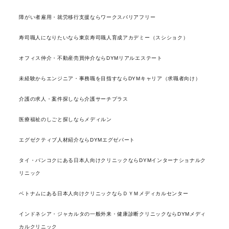
障がい者雇用・就労移行支援ならワークスバリアフリー
寿司職人になりたいなら東京寿司職人育成アカデミー（スシショク）
オフィス仲介・不動産売買仲介ならDYMリアルエステート
未経験からエンジニア・事務職を目指すならDYMキャリア（求職者向け）
介護の求人・案件探しなら介護サーチプラス
医療福祉のしごと探しならメディルン
エグゼクティブ人材紹介ならDYMエグゼパート
タイ・バンコクにある日本人向けクリニックならDYMインターナショナルク
リニック
ベトナムにある日本人向けクリニックならＤＹＭメディカルセンター
インドネシア・ジャカルタの一般外来・健康診断クリニックならDYMメディ
カルクリニック