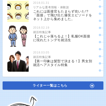
2018.01.31
リアルな選考情報・体験談
これには面接官もたまらず吹いた!?
「面接」で飛び出た爆笑エピソードを
ネット上から集めました。
2018.02.19
就活特集記事
【これじゃ落ちるよ！】私服OK面接
に現れたトンデモ就活生
2018.03.05
就活特集記事
【第一印象は髪型で決まる！】男女別
就活ヘアスタイル特集
ライター一覧はこちら