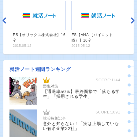
ES【オリックス株式会社】16
ES【ANA （パイロット
卒
職）】16卒
2015.05.12
2015.05.12
就活ノート週間ランキング
SCORE:1144
面接対策
【通過率50％】最終面接で「落ちる学
生」「採用される学生」
SCORE:1091
就活特集記事
意外と知らない！「実は上場していな
い有名企業32社」