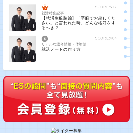
SCORE:517
就活特集記事
【就活生服装編】「平服でお越しくだ
さい」と言われた時、どんな格好をす
るべき？
SCORE:404
リアルな選考情報・体験談
就活ノートの作り方