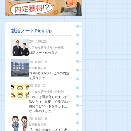
就活ノートPick Up
2017.06.25
リアルな選考情報・体験談
就活ノートの作り方
2018.02.19
就活特集記事
コネ0の僕がテレビ局の内定
を貰うまで
2018.01.31
リアルな選考情報・体験談
これには面接官もたまらず
吹いた!?「面接」で飛び出た
爆笑エピソードをネット上
から集めました。
2018.02.19
就活特集記事
【これじゃ落ちるよ！】私