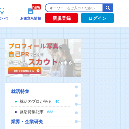
新規登録
ログイン
ウハウ
お役立ち情報
就活特集
就活のプロが語る
40
就活特集記事
633
業界・企業研究