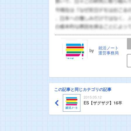
LINE
TWEET
就活ノート
by
運営事務局
この記事と同じカテゴリの記事
2015.05.12
ES【ザグザグ】16卒