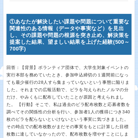
①あなたが解決したい課題や問題について重要な
関連性のある情報（データや事実など）を見出
し、その課題や問題の根源を突き止め、解決策を
提案した結果、望ましい結果を上げた経験(500～
700字)
回答：【背景】ボランティア団体で、大学生対象イベントの
実行本部を務めていたとき、参加申込締切の１週間前になっ
ても最少催行の28人すら集まっていないという事態に陥りま
した。それまでの広報活動で、ビラを与えられたノルマの分
だけ、やみくもに配布していたことが原因と考えられまし
た。 【行動】そこで、私は過去のビラ配布枚数と応募者数を
調べてその関係性の分析を行い、参加者1人の獲得につき340
枚のビラを配らないといけないという事実に気づきました。
その時点での配布枚数がまだその事実をもとに計算した目標
枚数に達していなかったので、配布枚数を増やすことにしま