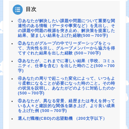
目次
①あなたが解決したい課題や問題について重要な関
連性のある情報（データや事実など）を見出し、そ
の課題や問題の根源を突き止め、解決策を提案した
結果、望ましい結果を上げた経験(500～700字)
②あなたがグループの中でリーダーシップをとっ
て、方向性を示し、グループメンバーから協力を得
てすぐれた結果を出した経験 (500～700字)
③あなたが、これまでに著しい結果（学校、コミュ
ニティ、仕事を含む）を出した時のこと(500～700
字)
④あなたの周りで起こった変化によって、いつもよ
り柔軟になることが必要になった時のこと。その時
の状況を説明し、あなたがどのように対処したのか
(500～700字)
⑤あなたが、異なる背景、経歴または考えを持って
いる人々と建設的な関係を築き上げ、より良い成果
を上げた例 (500～700字)
選んだ職種(CBD)の志望動機 （200文字以下）