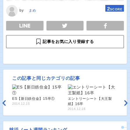
2
SCORE
by
まめ
E
TWEET
SHARE
記事をお気に入り登録する
この記事と同じカテゴリの記事
ES【新日鉄住金】15卒①
エントリーシート【大王製
2014.12.15
紙】16卒
2014.12.16
就活ノート週間ランキング