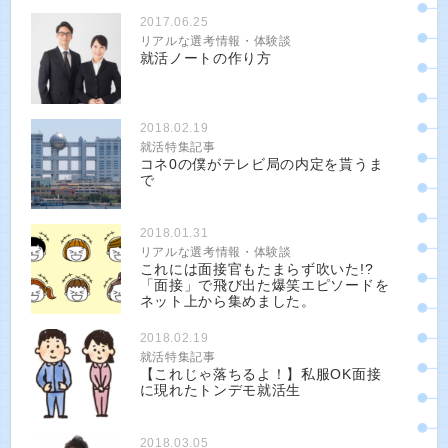
2017.06.25
リアルな選考情報・体験談
就活ノートの作り方
2018.02.19
就活特集記事
コネ0の僕がテレビ局の内定を貰うま
で
2018.01.31
リアルな選考情報・体験談
これには面接官もたまらず吹いた!?
「面接」で飛び出た爆笑エピソードを
ネット上から集めました。
2018.02.19
就活特集記事
【これじゃ落ちるよ！】私服OK面接
に現れたトンデモ就活生
2018.03.05