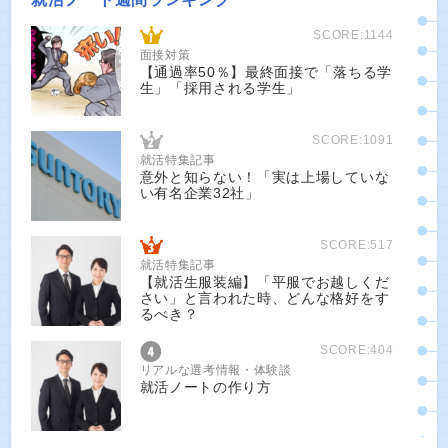
SCORE:1144
面接対策
【通過率50％】最終面接で「落ちる学
生」「採用される学生」
SCORE:1091
就活特集記事
意外と知らない！「実は上場していな
い有名企業32社」
SCORE:517
就活特集記事
【就活生服装編】「平服でお越しくだ
さい」と言われた時、どんな格好をす
るべき？
SCORE:404
リアルな選考情報・体験談
就活ノートの作り方