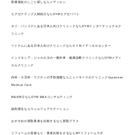
医療福祉のしごと探しならメディルン
エグゼクティブ人材紹介ならDYMエグゼパート
タイ・バンコクにある日本人向けクリニックならDYMインターナショナルク
リニック
ベトナムにある日本人向けクリニックならＤＹＭメディカルセンター
インドネシア・ジャカルタの一般外来・健康診断クリニックならDYMメディ
カルクリニック
内科・小児科・ワクチンの予防接種ならニューヨークのクリニックJapanese
Medical Care
M&A仲介ならDYM M&Aコンサルティング
福利厚生ならウェルフェアステーション
おすすめの買取業者を比較するなら買取プラス
リフォームの見積もり・業者比較をするならMYリフォームラボ