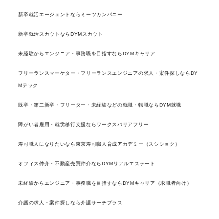
新卒就活エージェントならミーツカンパニー
新卒就活スカウトならDYMスカウト
未経験からエンジニア・事務職を目指すならDYMキャリア
フリーランスマーケター・フリーランスエンジニアの求人・案件探しならDY
Mテック
既卒・第二新卒・フリーター・未経験などの就職・転職ならDYM就職
障がい者雇用・就労移行支援ならワークスバリアフリー
寿司職人になりたいなら東京寿司職人育成アカデミー（スシショク）
オフィス仲介・不動産売買仲介ならDYMリアルエステート
未経験からエンジニア・事務職を目指すならDYMキャリア（求職者向け）
介護の求人・案件探しなら介護サーチプラス