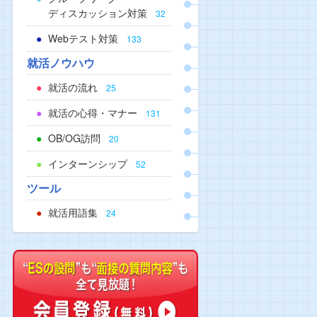
ディスカッション対策
32
Webテスト対策
133
就活ノウハウ
就活の流れ
25
就活の心得・マナー
131
OB/OG訪問
20
インターンシップ
52
ツール
就活用語集
24