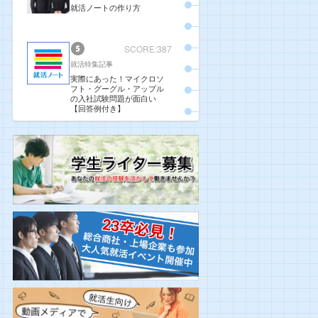
就活ノートの作り方
SCORE:387
就活特集記事
実際にあった！マイクロソ
フト・グーグル・アップル
の入社試験問題が面白い
【回答例付き】