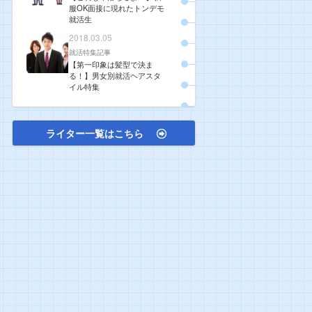
服OK面接に現れたトンデモ
就活生
2018.03.05
就活特集記事
【第一印象は髪型で決ま
る！】男女別就活ヘアスタ
イル特集
ライター一覧はこちら