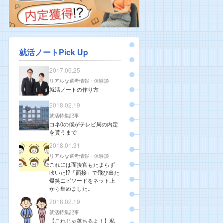
就活ノートPick Up
2017.06.25
リアルな選考情報・体験談
就活ノートの作り方
2018.02.19
就活特集記事
コネ0の僕がテレビ局の内定
を貰うまで
2018.01.31
リアルな選考情報・体験談
これには面接官もたまらず
吹いた!?「面接」で飛び出た
爆笑エピソードをネット上
から集めました。
2018.02.19
就活特集記事
【これじゃ落ちるよ！】私