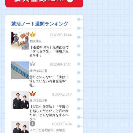
就活ノート週間ランキング
SCORE:1144
面接対策
【通過率50％】最終面接で
「落ちる学生」「採用され
る学生」
SCORE:1091
就活特集記事
意外と知らない！「実は上
場していない有名企業32
社」
SCORE:517
就活特集記事
【就活生服装編】「平服で
お越しください」と言われ
た時、どんな格好をするべ
き？
SCORE:404
リアルな選考情報・体験談