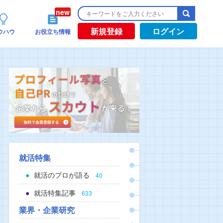
新規登録
ログイン
ウハウ
お役立ち情報
就活特集
就活のプロが語る
40
就活特集記事
633
業界・企業研究