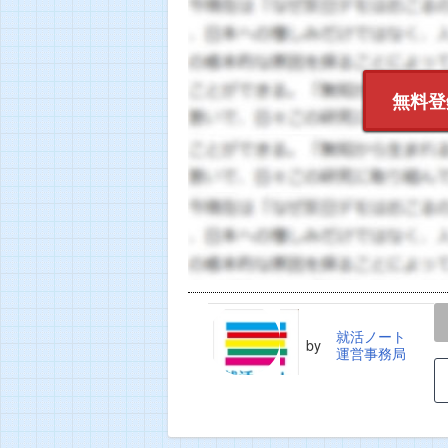
無料登
LINE
TWEET
就活ノート
by
運営事務局