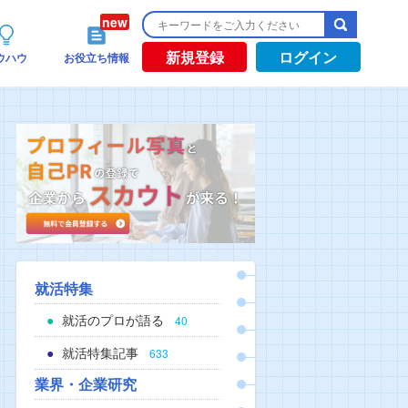
新規登録
ログイン
ウハウ
お役立ち情報
就活特集
就活のプロが語る
40
就活特集記事
633
業界・企業研究