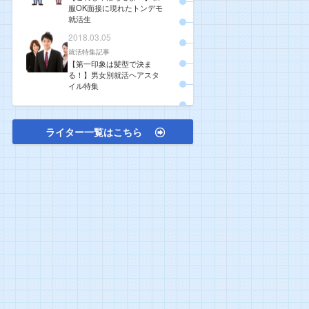
服OK面接に現れたトンデモ
就活生
2018.03.05
就活特集記事
【第一印象は髪型で決ま
る！】男女別就活ヘアスタ
イル特集
ライター一覧はこちら