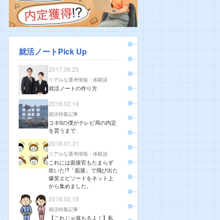
就活ノートPick Up
2017.06.25
リアルな選考情報・体験談
就活ノートの作り方
2018.02.19
就活特集記事
コネ0の僕がテレビ局の内定
を貰うまで
2018.01.31
リアルな選考情報・体験談
これには面接官もたまらず
吹いた!?「面接」で飛び出た
爆笑エピソードをネット上
から集めました。
2018.02.19
就活特集記事
【これじゃ落ちるよ！】私