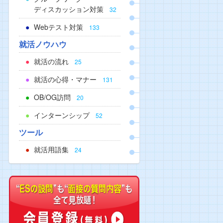
ディスカッション対策
32
Webテスト対策
133
就活ノウハウ
就活の流れ
25
就活の心得・マナー
131
OB/OG訪問
20
インターンシップ
52
ツール
就活用語集
24