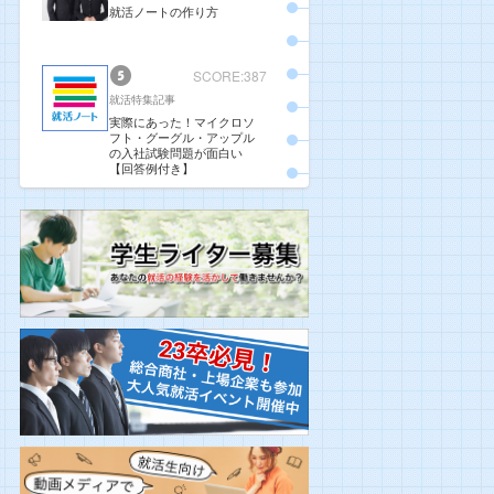
就活ノートの作り方
SCORE:387
就活特集記事
実際にあった！マイクロソ
フト・グーグル・アップル
の入社試験問題が面白い
【回答例付き】