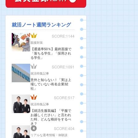
就活ノート週間ランキング
SCORE:1144
面接対策
【通過率50％】最終面接で
「落ちる学生」「採用され
る学生」
SCORE:1091
就活特集記事
意外と知らない！「実は上
場していない有名企業32
社」
SCORE:517
就活特集記事
【就活生服装編】「平服で
お越しください」と言われ
た時、どんな格好をするべ
き？
SCORE:404
リアルな選考情報・体験談