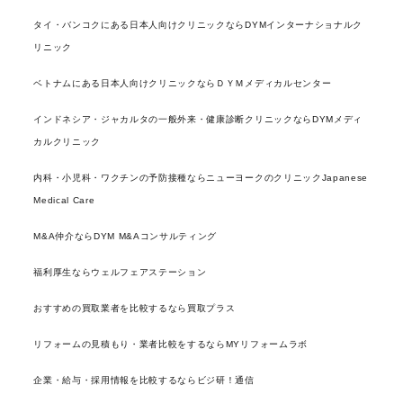
タイ・バンコクにある日本人向けクリニックならDYMインターナショナルク
リニック
ベトナムにある日本人向けクリニックならＤＹＭメディカルセンター
インドネシア・ジャカルタの一般外来・健康診断クリニックならDYMメディ
カルクリニック
内科・小児科・ワクチンの予防接種ならニューヨークのクリニックJapanese
Medical Care
M&A仲介ならDYM M&Aコンサルティング
福利厚生ならウェルフェアステーション
おすすめの買取業者を比較するなら買取プラス
リフォームの見積もり・業者比較をするならMYリフォームラボ
企業・給与・採用情報を比較するならビジ研！通信