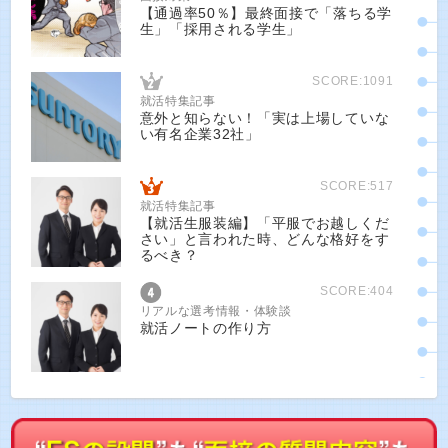
【通過率50％】最終面接で「落ちる学
生」「採用される学生」
SCORE:1091
就活特集記事
意外と知らない！「実は上場していな
い有名企業32社」
SCORE:517
就活特集記事
【就活生服装編】「平服でお越しくだ
さい」と言われた時、どんな格好をす
るべき？
SCORE:404
リアルな選考情報・体験談
就活ノートの作り方