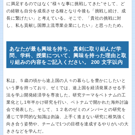
に満足するのではなく“様々な事に挑戦してきた”そして、ど
の経験も自分を成長させる糧となり今後も「挑戦し続け、成
長に繋げたい」と考えている。そこで、「貴社の挑戦に対
し、私も貢献し国際上流専業企業にしたい」と思ったため。
あなたが最も興味を持ち、真剣に取り組んだ学
問、学科、授業について、興味を持った理由と取
り組みの内容をご記入ください。 200 文字以内
私は、５歳の頃から途上国の人々の暮らしを豊かにしたいと
いう夢を持っており、ゼミでは、途上国を経済発展させる手
法を学ぶ開発経済学を専攻した。研究テーマをベトナムの工
業化とし1年半かけ研究を行い、ベトナムで開かれた海外討論
会で発表した。そして、１２名のゼミのメンバーとの研究を
通じて学問的な知識は勿論、上手く進まない研究に根気強く
向き合う姿勢や、チームで1つの目標を達成するやりがいの大
きさなどを学んだ。