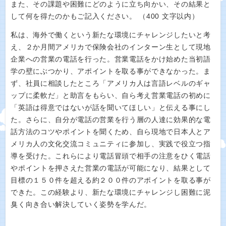
また、その課題や困難にどのように立ち向かい、その結果と
して何を得たのかもご記入ください。 （400 文字以内）
私は、海外で働くという新たな環境にチャレンジしたいと考
え、２か月間アメリカで保険会社のインターン生として現地
企業への営業の電話を行った。営業電話をかけ始めた当初語
学の壁にぶつかり、アポイントを取る事ができなかった。ま
ず、社員に相談したところ「アメリカ人は言語レベルのギャ
ップに柔軟だ」と助言をもらい、自ら考え営業電話の初めに
「英語は得意ではないが話を聞いてほしい」と伝える事にし
た。さらに、自分が電話の営業を行う層の人達に効果的な電
話方法のコツやポイントを聞くため、自ら現地で日本人とア
メリカ人の文化交流コミュニティに参加し、実践で役立つ指
導を受けた。これらにより電話冒頭で相手の注意をひく電話
やポイントを押さえた営業の電話が可能になり、結果として
目標の１５０件を超える約２００件のアポイントを取る事が
できた。この経験より、新たな環境にチャレンジし困難に泥
臭く向き合い解決していく姿勢を学んだ。