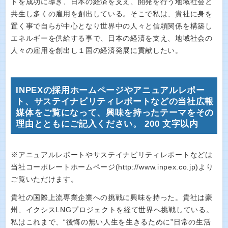
トを成功に導き、日本の経済を支え、開発を行う地域社会と
共生し多くの雇用を創出している。そこで私は、貴社に身を
置く事で自らが中心となり世界中の人々と信頼関係を構築し
エネルギーを供給する事で、日本の経済を支え、地域社会の
人々の雇用を創出し１国の経済発展に貢献したい。
INPEXの採用ホームページやアニュアルレポー
ト、サステイナビリティレポートなどの当社広報
媒体をご覧になって、興味を持ったテーマをその
理由とともにご記入ください。 200 文字以内
※アニュアルレポートやサステイナビリティレポートなどは
当社コーポレートホームページ(http://www.inpex.co.jp)より
ご覧いただけます。
貴社の国際上流専業企業への挑戦に興味を持った。貴社は豪
州、イクシスLNGプロジェクトを経て世界へ挑戦している。
私はこれまで、“後悔の無い人生を生きるために”日常の生活