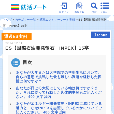
メニュー
ログイン
新規登録
検索
トップ
カテゴリー一覧
通過エントリーシート実例
ES【国際石油開発帝
石 INPEX】15卒
1
SCORE
通過ES実例
2014.12.11
ES【国際石油開発帝石 INPEX】15卒
目次
あなたが大学または大学院での学生生活において、
自らの意思で挑戦した最も難しい課題や経験した困
難は何ですか？
あなたが日ごろ大切にしている軸は何ですか？ま
た、それに従って行動した具体的事例もご記入くだ
さい。 400 文字以内
あなたがエネルギー開発業界・INPEXに感じている
魅力と、なぜINPEXを志望しているのかについてご
記入ください。 400 文字以内