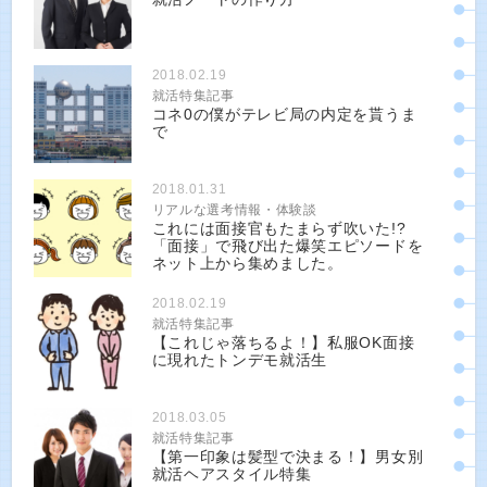
2018.02.19
就活特集記事
コネ0の僕がテレビ局の内定を貰うま
で
2018.01.31
リアルな選考情報・体験談
これには面接官もたまらず吹いた!?
「面接」で飛び出た爆笑エピソードを
ネット上から集めました。
2018.02.19
就活特集記事
【これじゃ落ちるよ！】私服OK面接
に現れたトンデモ就活生
2018.03.05
就活特集記事
【第一印象は髪型で決まる！】男女別
就活ヘアスタイル特集