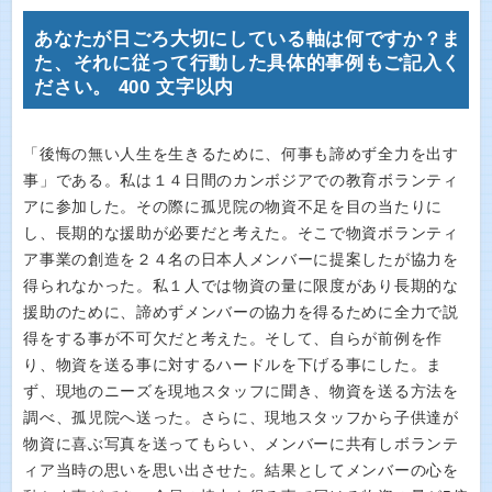
あなたが日ごろ大切にしている軸は何ですか？ま
た、それに従って行動した具体的事例もご記入く
ださい。 400 文字以内
「後悔の無い人生を生きるために、何事も諦めず全力を出す
事」である。私は１４日間のカンボジアでの教育ボランティ
アに参加した。その際に孤児院の物資不足を目の当たりに
し、長期的な援助が必要だと考えた。そこで物資ボランティ
ア事業の創造を２４名の日本人メンバーに提案したが協力を
得られなかった。私１人では物資の量に限度があり長期的な
援助のために、諦めずメンバーの協力を得るために全力で説
得をする事が不可欠だと考えた。そして、自らが前例を作
り、物資を送る事に対するハードルを下げる事にした。ま
ず、現地のニーズを現地スタッフに聞き、物資を送る方法を
調べ、孤児院へ送った。さらに、現地スタッフから子供達が
物資に喜ぶ写真を送ってもらい、メンバーに共有しボランテ
ィア当時の思いを思い出させた。結果としてメンバーの心を