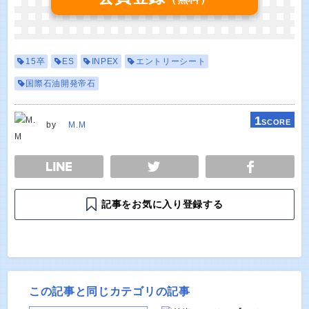
15卒
ES
INPEX
エントリーシート
国際石油開発帝石
1
SCORE
by
M.M
E
TWEET
SHARE
記事をお気に入り登録する
この記事と同じカテゴリの記事