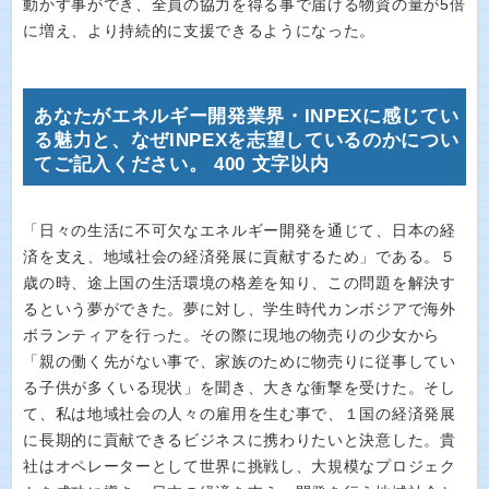
動かす事ができ、全員の協力を得る事で届ける物資の量が5倍
に増え、より持続的に支援できるようになった。
あなたがエネルギー開発業界・INPEXに感じてい
る魅力と、なぜINPEXを志望しているのかについ
てご記入ください。 400 文字以内
「日々の生活に不可欠なエネルギー開発を通じて、日本の経
済を支え、地域社会の経済発展に貢献するため」である。５
歳の時、途上国の生活環境の格差を知り、この問題を解決す
るという夢ができた。夢に対し、学生時代カンボジアで海外
ボランティアを行った。その際に現地の物売りの少女から
「親の働く先がない事で、家族のために物売りに従事してい
る子供が多くいる現状」を聞き、大きな衝撃を受けた。そし
て、私は地域社会の人々の雇用を生む事で、１国の経済発展
に長期的に貢献できるビジネスに携わりたいと決意した。貴
社はオペレーターとして世界に挑戦し、大規模なプロジェク