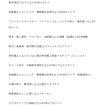
新卒就活スカウトならDYMスカウト
未経験からエンジニア・事務職を目指すならDYMキャリア
フリーランスマーケター・フリーランスエンジニアの求人・案件探しならDY
Mテック
既卒・第二新卒・フリーター・未経験などの就職・転職ならDYM就職
障がい者雇用・就労移行支援ならワークスバリアフリー
寿司職人になりたいなら東京寿司職人育成アカデミー（スシショク）
オフィス仲介・不動産売買仲介ならDYMリアルエステート
未経験からエンジニア・事務職を目指すならDYMキャリア（求職者向け）
介護の求人・案件探しなら介護サーチプラス
医療福祉のしごと探しならメディルン
エグゼクティブ人材紹介ならDYMエグゼパート