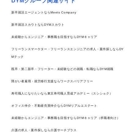
DYMグループ関連サイト
新卒就活エージェントならMeets Company
新卒就活スカウトならDYMスカウト
未経験からエンジニア・事務職を目指すならDYMキャリア
フリーランスマーケター・フリーランスエンジニアの求人・案件探しならDY
Mテック
既卒・第二新卒・フリーター・未経験などの就職・転職ならDYM就職
障がい者雇用・就労移行支援ならワークスバリアフリー
寿司職人になりたいなら東京寿司職人育成アカデミー（スシショク）
オフィス仲介・不動産売買仲介ならDYMリアルエステート
未経験からエンジニア・事務職を目指すならDYMキャリア（求職者向け）
介護の求人・案件探しなら介護サーチプラス