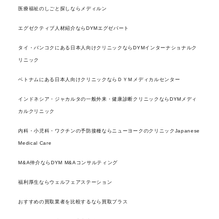
医療福祉のしごと探しならメディルン
エグゼクティブ人材紹介ならDYMエグゼパート
タイ・バンコクにある日本人向けクリニックならDYMインターナショナルク
リニック
ベトナムにある日本人向けクリニックならＤＹＭメディカルセンター
インドネシア・ジャカルタの一般外来・健康診断クリニックならDYMメディ
カルクリニック
内科・小児科・ワクチンの予防接種ならニューヨークのクリニックJapanese
Medical Care
M&A仲介ならDYM M&Aコンサルティング
福利厚生ならウェルフェアステーション
おすすめの買取業者を比較するなら買取プラス