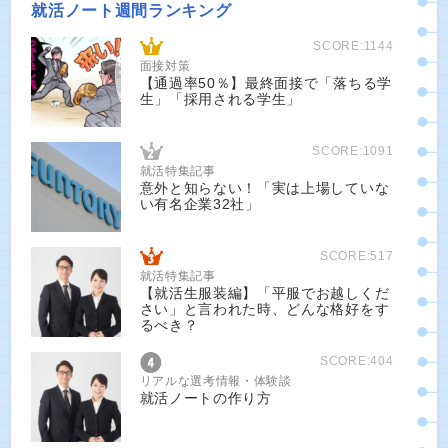
就活ノート週間ランキング
SCORE:1144
面接対策
【通過率50％】最終面接で「落ちる学
生」「採用される学生」
SCORE:1091
就活特集記事
意外と知らない！「実は上場していな
い有名企業32社」
SCORE:517
就活特集記事
【就活生服装編】「平服でお越しくだ
さい」と言われた時、どんな格好をす
るべき？
SCORE:404
リアルな選考情報・体験談
就活ノートの作り方