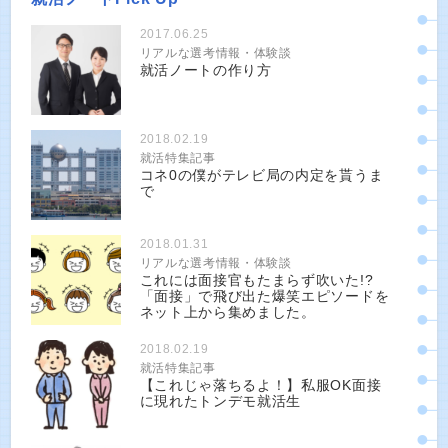
2017.06.25
リアルな選考情報・体験談
就活ノートの作り方
2018.02.19
就活特集記事
コネ0の僕がテレビ局の内定を貰うま
で
2018.01.31
リアルな選考情報・体験談
これには面接官もたまらず吹いた!?
「面接」で飛び出た爆笑エピソードを
ネット上から集めました。
2018.02.19
就活特集記事
【これじゃ落ちるよ！】私服OK面接
に現れたトンデモ就活生