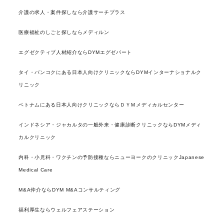
介護の求人・案件探しなら介護サーチプラス
医療福祉のしごと探しならメディルン
エグゼクティブ人材紹介ならDYMエグゼパート
タイ・バンコクにある日本人向けクリニックならDYMインターナショナルク
リニック
ベトナムにある日本人向けクリニックならＤＹＭメディカルセンター
インドネシア・ジャカルタの一般外来・健康診断クリニックならDYMメディ
カルクリニック
内科・小児科・ワクチンの予防接種ならニューヨークのクリニックJapanese
Medical Care
M&A仲介ならDYM M&Aコンサルティング
福利厚生ならウェルフェアステーション