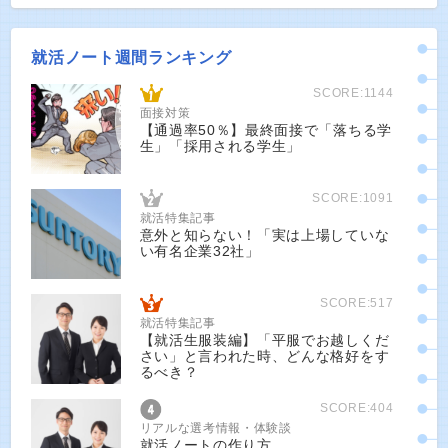
就活ノート週間ランキング
SCORE:1144
面接対策
【通過率50％】最終面接で「落ちる学
生」「採用される学生」
SCORE:1091
就活特集記事
意外と知らない！「実は上場していな
い有名企業32社」
SCORE:517
就活特集記事
【就活生服装編】「平服でお越しくだ
さい」と言われた時、どんな格好をす
るべき？
SCORE:404
リアルな選考情報・体験談
就活ノートの作り方