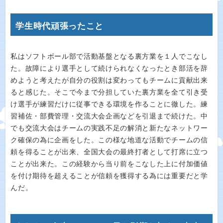
学生時代頑張ったこと
私はソフトボール部で活動基盤となる裏方業を１人でこなし
た。故障により選手として続けられなくなったとき部活を辞
めようと考えたが自分の役割は変わってもチームに貢献出来
ると感じた。そこで今まで分担していた裏方業を全て引き受
け選手が練習だけに従事できる環境を作ることに徹した。練
習補佐・部費管理・交流大会企画などを引退まで続けた。中
でも交流大会はチームの実践不足の解消と新たなネットワー
ク確保の為に企画をした。この様な地道な活動でチームの信
頼を得ることが出来、全国大会の最終打者として打席に立つ
ことが出来た。この経験から当り前をこなした上に付加価値
を付け期待を超えることが信頼を獲得する為には重要だと学
んだ。