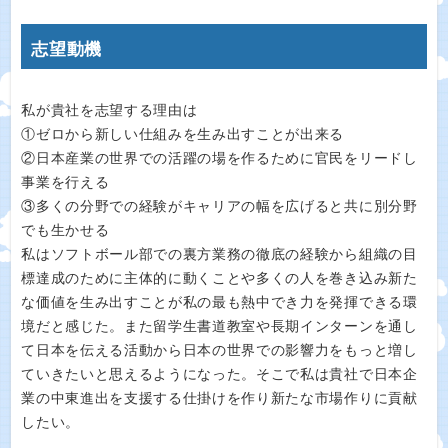
志望動機
私が貴社を志望する理由は
①ゼロから新しい仕組みを生み出すことが出来る
②日本産業の世界での活躍の場を作るために官民をリードし
事業を行える
③多くの分野での経験がキャリアの幅を広げると共に別分野
でも生かせる
私はソフトボール部での裏方業務の徹底の経験から組織の目
標達成のために主体的に動くことや多くの人を巻き込み新た
な価値を生み出すことが私の最も熱中でき力を発揮できる環
境だと感じた。また留学生書道教室や長期インターンを通し
て日本を伝える活動から日本の世界での影響力をもっと増し
ていきたいと思えるようになった。そこで私は貴社で日本企
業の中東進出を支援する仕掛けを作り新たな市場作りに貢献
したい。