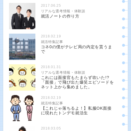
2017.06.25
リアルな選考情報・体験談
就活ノートの作り方
2018.02.19
就活特集記事
コネ0の僕がテレビ局の内定を貰うま
で
2018.01.31
リアルな選考情報・体験談
これには面接官もたまらず吹いた!?
「面接」で飛び出た爆笑エピソードを
ネット上から集めました。
2018.02.19
就活特集記事
【これじゃ落ちるよ！】私服OK面接
に現れたトンデモ就活生
2018.03.05