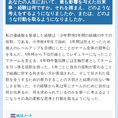
あなたの人生において、最も影響を与えた出来
事・経験は何ですか。それを踏まえ、どのような
考えをするようになりましたか、または、どのよ
うな行動を取るようになりましたか。
私の価値観を形成した経験は「少年野球3年間の組織の中での
役割」である。小学校4年生で始め、1年間は控えだったため
個人のレベルアップを目標にしたことがチーム全体の競争心
を生んだ。5年時から下位打線としてレギュラーになったこと
でチームを支える、6年時中盤以降には主軸打者としてチーム
を引っ張る役割を担った。1年ごとに自分の役割が変わること
で組織に対する向き合い方が形成された。そして任された役
割を全うするための努力することの大切さと結果の出ない悔
しさを知った。その経験から私は常にチームのために自分は
何が出来るか、何を求められているのかを第一に考えるよう
になりその為の柔軟な思考と行動を取るようになった。