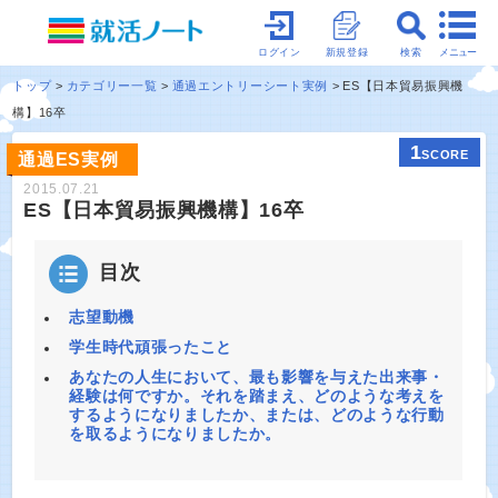
メニュー
ログイン
新規登録
検索
トップ
カテゴリー一覧
通過エントリーシート実例
ES【日本貿易振興機
構】16卒
1
SCORE
通過ES実例
2015.07.21
ES【日本貿易振興機構】16卒
目次
志望動機
学生時代頑張ったこと
あなたの人生において、最も影響を与えた出来事・
経験は何ですか。それを踏まえ、どのような考えを
するようになりましたか、または、どのような行動
を取るようになりましたか。