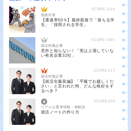
SCORE:1144
面接対策
【通過率50％】最終面接で「落ちる学
生」「採用される学生」
SCORE:1091
就活特集記事
意外と知らない！「実は上場していな
い有名企業32社」
SCORE:517
就活特集記事
【就活生服装編】「平服でお越しくだ
さい」と言われた時、どんな格好をす
るべき？
SCORE:404
リアルな選考情報・体験談
就活ノートの作り方