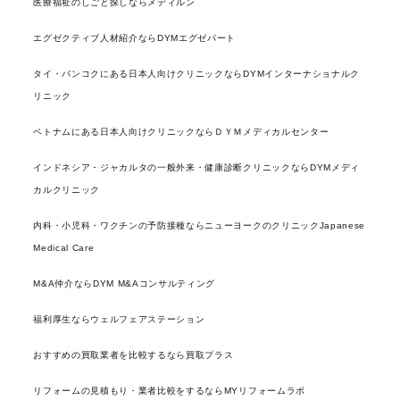
医療福祉のしごと探しならメディルン
エグゼクティブ人材紹介ならDYMエグゼパート
タイ・バンコクにある日本人向けクリニックならDYMインターナショナルク
リニック
ベトナムにある日本人向けクリニックならＤＹＭメディカルセンター
インドネシア・ジャカルタの一般外来・健康診断クリニックならDYMメディ
カルクリニック
内科・小児科・ワクチンの予防接種ならニューヨークのクリニックJapanese
Medical Care
M&A仲介ならDYM M&Aコンサルティング
福利厚生ならウェルフェアステーション
おすすめの買取業者を比較するなら買取プラス
リフォームの見積もり・業者比較をするならMYリフォームラボ