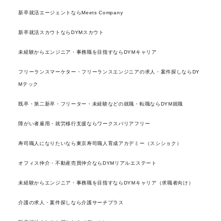
新卒就活エージェントならMeets Company
新卒就活スカウトならDYMスカウト
未経験からエンジニア・事務職を目指すならDYMキャリア
フリーランスマーケター・フリーランスエンジニアの求人・案件探しならDY
Mテック
既卒・第二新卒・フリーター・未経験などの就職・転職ならDYM就職
障がい者雇用・就労移行支援ならワークスバリアフリー
寿司職人になりたいなら東京寿司職人育成アカデミー（スシショク）
オフィス仲介・不動産売買仲介ならDYMリアルエステート
未経験からエンジニア・事務職を目指すならDYMキャリア（求職者向け）
介護の求人・案件探しなら介護サーチプラス