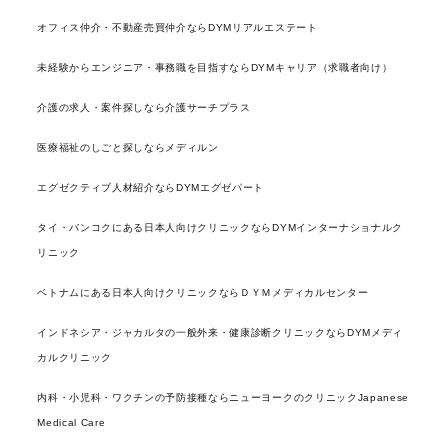
オフィス仲介・不動産売買仲介ならDYMリアルエステート
未経験からエンジニア・事務職を目指すならDYMキャリア（求職者向け）
介護の求人・案件探しなら介護サーチプラス
医療福祉のしごと探しならメディルン
エグゼクティブ人材紹介ならDYMエグゼパート
タイ・バンコクにある日本人向けクリニックならDYMインターナショナルク
リニック
ベトナムにある日本人向けクリニックならＤＹＭメディカルセンター
インドネシア・ジャカルタの一般外来・健康診断クリニックならDYMメディ
カルクリニック
内科・小児科・ワクチンの予防接種ならニューヨークのクリニックJapanese
Medical Care