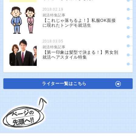
2018.02.19
就活特集記事
【これじゃ落ちるよ！】私服OK面接
に現れたトンデモ就活生
2018.03.05
就活特集記事
【第一印象は髪型で決まる！】男女別
就活ヘアスタイル特集
ライター一覧はこちら