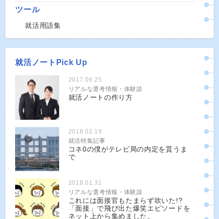
ツール
就活用語集
就活ノートPick Up
2017.06.25
リアルな選考情報・体験談
就活ノートの作り方
2018.02.19
就活特集記事
コネ0の僕がテレビ局の内定を貰うま
で
2018.01.31
リアルな選考情報・体験談
これには面接官もたまらず吹いた!?
「面接」で飛び出た爆笑エピソードを
ネット上から集めました。