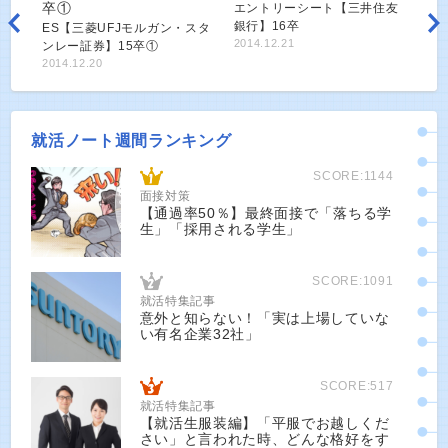
エントリーシート【三井住友
銀行】16卒
ES【三菱UFJモルガン・スタ
2014.12.21
ンレー証券】15卒①
2014.12.20
就活ノート週間ランキング
SCORE:1144
面接対策
【通過率50％】最終面接で「落ちる学
生」「採用される学生」
SCORE:1091
就活特集記事
意外と知らない！「実は上場していな
い有名企業32社」
SCORE:517
就活特集記事
【就活生服装編】「平服でお越しくだ
さい」と言われた時、どんな格好をす