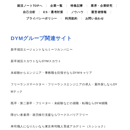
就活ノートTOPへ
企業一覧
特集記事
業界・企業研究
自己分析
ES・選考対策
ノウハウ
運営者情報
プライバシーポリシー
利用規約
お問い合わせ
DYMグループ関連サイト
新卒就活エージェントならミーツカンパニー
新卒就活スカウトならDYMスカウト
未経験からエンジニア・事務職を目指すならDYMキャリア
フリーランスマーケター・フリーランスエンジニアの求人・案件探しならDY
Mテック
既卒・第二新卒・フリーター・未経験などの就職・転職ならDYM就職
障がい者雇用・就労移行支援ならワークスバリアフリー
寿司職人になりたいなら東京寿司職人育成アカデミー（スシショク）