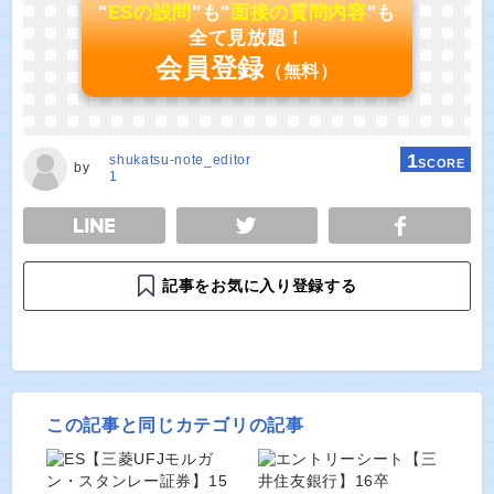
"
ESの設問
"も"
面接の質問内容
"も
全て見放題！
会員登録
（無料）
1
shukatsu-note_editor
SCORE
by
1
E
TWEET
SHARE
記事をお気に入り登録する
この記事と同じカテゴリの記事