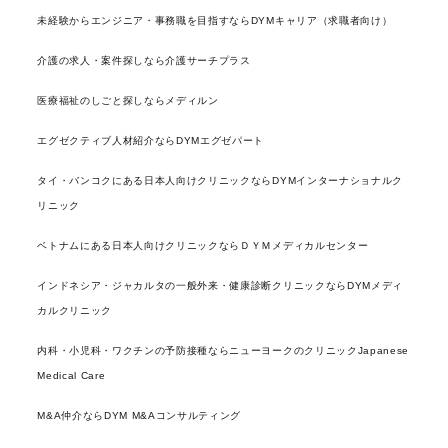
未経験からエンジニア・事務職を目指すならDYMキャリア（求職者向け）
介護の求人・案件探しなら介護サーチプラス
医療福祉のしごと探しならメディルン
エグゼクティブ人材紹介ならDYMエグゼパート
タイ・バンコクにある日本人向けクリニックならDYMインターナショナルク
リニック
ベトナムにある日本人向けクリニックならＤＹＭメディカルセンター
インドネシア・ジャカルタの一般外来・健康診断クリニックならDYMメディ
カルクリニック
内科・小児科・ワクチンの予防接種ならニューヨークのクリニックJapanese
Medical Care
M&A仲介ならDYM M&Aコンサルティング