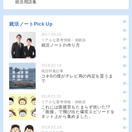
就活用語集
就活ノートPick Up
2017.06.25
リアルな選考情報・体験談
就活ノートの作り方
2018.02.19
就活特集記事
コネ0の僕がテレビ局の内定を貰うま
で
2018.01.31
リアルな選考情報・体験談
これには面接官もたまらず吹いた!?
「面接」で飛び出た爆笑エピソードを
ネット上から集めました。
2018.02.19