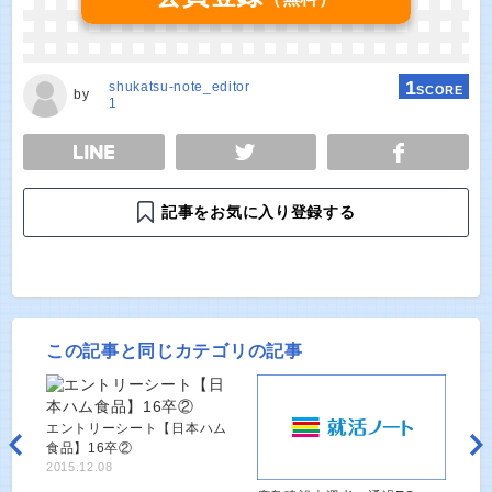
1
shukatsu-note_editor
SCORE
by
1
E
TWEET
SHARE
記事をお気に入り登録する
この記事と同じカテゴリの記事
エントリーシート【日本ハム
食品】16卒②
2015.12.08