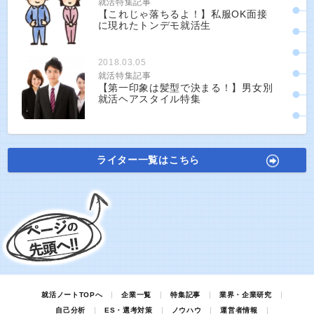
就活特集記事
【これじゃ落ちるよ！】私服OK面接
に現れたトンデモ就活生
2018.03.05
就活特集記事
【第一印象は髪型で決まる！】男女別
就活ヘアスタイル特集
ライター一覧はこちら
就活ノートTOPへ
企業一覧
特集記事
業界・企業研究
自己分析
ES・選考対策
ノウハウ
運営者情報