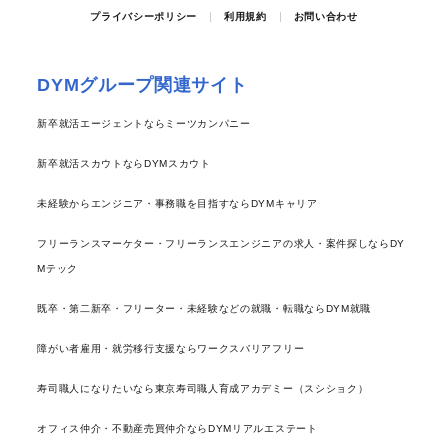
プライバシーポリシー
利用規約
お問い合わせ
DYMグループ関連サイト
新卒就活エージェントならミーツカンパニー
新卒就活スカウトならDYMスカウト
未経験からエンジニア・事務職を目指すならDYMキャリア
フリーランスマーケター・フリーランスエンジニアの求人・案件探しならDY
Mテック
既卒・第二新卒・フリーター・未経験などの就職・転職ならDYM就職
障がい者雇用・就労移行支援ならワークスバリアフリー
寿司職人になりたいなら東京寿司職人育成アカデミー（スシショク）
オフィス仲介・不動産売買仲介ならDYMリアルエステート