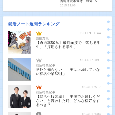
鹿島建設本選考 通過ES
2015.12.08
就活ノート週間ランキング
SCORE:1144
面接対策
【通過率50％】最終面接で「落ちる学
生」「採用される学生」
SCORE:1091
就活特集記事
意外と知らない！「実は上場していな
い有名企業32社」
SCORE:517
就活特集記事
【就活生服装編】「平服でお越しくだ
さい」と言われた時、どんな格好をす
るべき？
SCORE:404