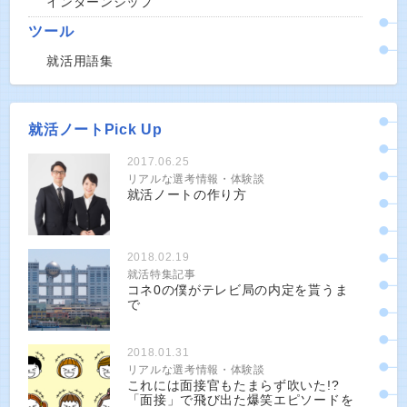
インターンシップ
ツール
就活用語集
就活ノートPick Up
2017.06.25
リアルな選考情報・体験談
就活ノートの作り方
2018.02.19
就活特集記事
コネ0の僕がテレビ局の内定を貰うま
で
2018.01.31
リアルな選考情報・体験談
これには面接官もたまらず吹いた!?
「面接」で飛び出た爆笑エピソードを