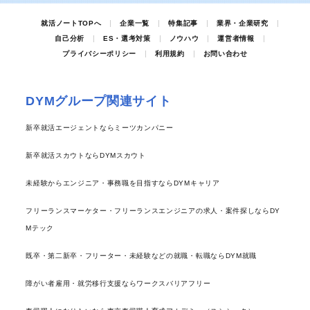
就活ノートTOPへ
企業一覧
特集記事
業界・企業研究
自己分析
ES・選考対策
ノウハウ
運営者情報
プライバシーポリシー
利用規約
お問い合わせ
DYMグループ関連サイト
新卒就活エージェントならミーツカンパニー
新卒就活スカウトならDYMスカウト
未経験からエンジニア・事務職を目指すならDYMキャリア
フリーランスマーケター・フリーランスエンジニアの求人・案件探しならDY
Mテック
既卒・第二新卒・フリーター・未経験などの就職・転職ならDYM就職
障がい者雇用・就労移行支援ならワークスバリアフリー