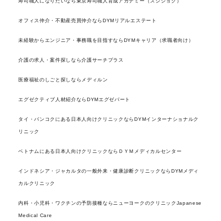
寿司職人になりたいなら東京寿司職人育成アカデミー（スシショク）
オフィス仲介・不動産売買仲介ならDYMリアルエステート
未経験からエンジニア・事務職を目指すならDYMキャリア（求職者向け）
介護の求人・案件探しなら介護サーチプラス
医療福祉のしごと探しならメディルン
エグゼクティブ人材紹介ならDYMエグゼパート
タイ・バンコクにある日本人向けクリニックならDYMインターナショナルク
リニック
ベトナムにある日本人向けクリニックならＤＹＭメディカルセンター
インドネシア・ジャカルタの一般外来・健康診断クリニックならDYMメディ
カルクリニック
内科・小児科・ワクチンの予防接種ならニューヨークのクリニックJapanese
Medical Care