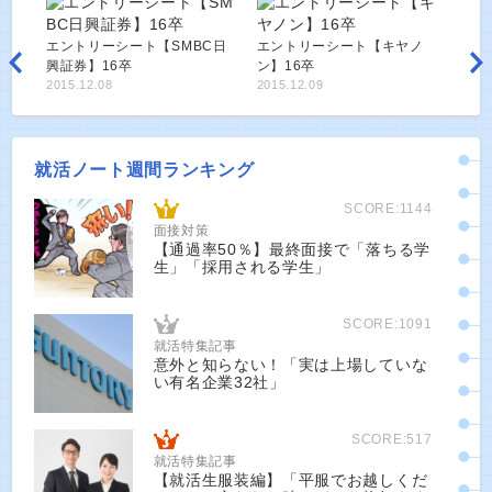
エントリーシート【SMBC日
エントリーシート【キヤノ
興証券】16卒
ン】16卒
2015.12.08
2015.12.09
就活ノート週間ランキング
SCORE:1144
面接対策
【通過率50％】最終面接で「落ちる学
生」「採用される学生」
SCORE:1091
就活特集記事
意外と知らない！「実は上場していな
い有名企業32社」
SCORE:517
就活特集記事
【就活生服装編】「平服でお越しくだ