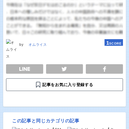
1
SCORE
by
オムライス
E
TWEET
SHARE
記事をお気に入り登録する
この記事と同じカテゴリの記事