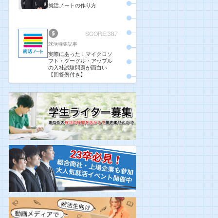
就活ノートの作り方
SCORE:387
就活特集記事
実際にあった！マイクロソ
フト・グーグル・アップル
の入社試験問題が面白い
【回答例付き】