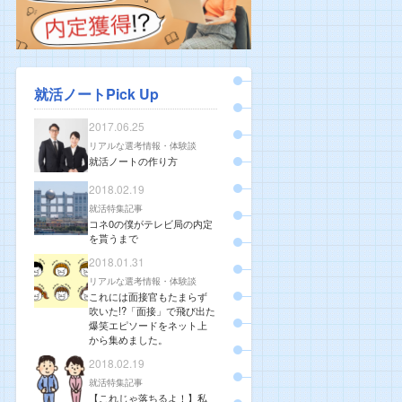
就活ノートPick Up
2017.06.25
リアルな選考情報・体験談
就活ノートの作り方
2018.02.19
就活特集記事
コネ0の僕がテレビ局の内定
を貰うまで
2018.01.31
リアルな選考情報・体験談
これには面接官もたまらず
吹いた!?「面接」で飛び出た
爆笑エピソードをネット上
から集めました。
2018.02.19
就活特集記事
【これじゃ落ちるよ！】私