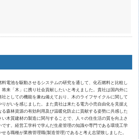
燃料電池を駆動させるシステムの研究を通して、化石燃料と比較し
、将来「木」に携り社会貢献したいと考えました。貴社は国内外に
商社としての機能を兼ね備えており、木のライフサイクルに関して
やりがいを感じました。また貴社は来たる電力小売自由化を見据え
なる森林資源の有効利用及び温暖化防止に貢献する姿勢に共感した
さい木質建材の製造に関与することで、人々の住生活の質を向上さ
いです。経営工学科で学んだ生産管理の知識や専門である環境工学
せる職種が業務管理職(製造管理)であると考え志望致しました。