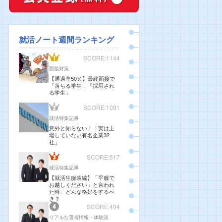
就活ノート週間ランキング
SCORE:1144
面接対策
【通過率50％】最終面接で
「落ちる学生」「採用され
る学生」
SCORE:1091
就活特集記事
意外と知らない！「実は上
場していない有名企業32
社」
SCORE:517
就活特集記事
【就活生服装編】「平服で
お越しください」と言われ
た時、どんな格好をするべ
き？
SCORE:404
リアルな選考情報・体験談