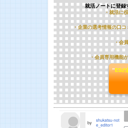
就活ノートに登録
・就活に
・企業の選考情報の口コ
・会
・会員専用機能
"
ES
LINE
TWEET
shukatsu-not
by
e_editor1