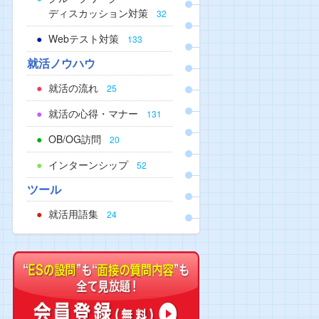
ディスカッション対策
32
Webテスト対策
133
就活ノウハウ
就活の流れ
25
就活の心得・マナー
131
OB/OG訪問
20
インターンシップ
52
ツール
就活用語集
24