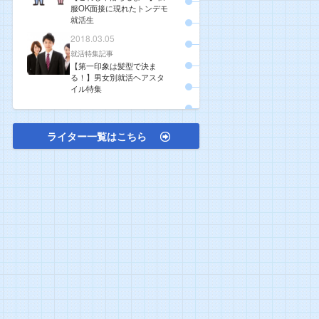
服OK面接に現れたトンデモ
就活生
2018.03.05
就活特集記事
【第一印象は髪型で決ま
る！】男女別就活ヘアスタ
イル特集
ライター一覧はこちら