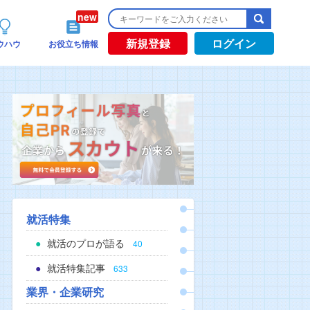
新規登録
ログイン
ウハウ
お役立ち情報
就活特集
就活のプロが語る
40
就活特集記事
633
業界・企業研究