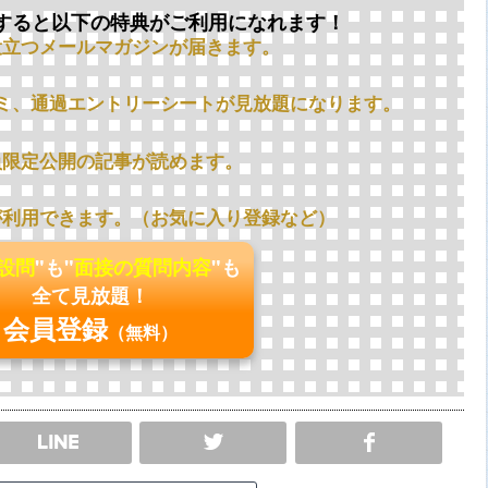
すると以下の特典がご利用になれます！
役立つメールマガジンが届きます。
ミ、通過エントリーシートが見放題になります。
員限定公開の記事が読めます。
が利用できます。（お気に入り登録など）
の設問
"も"
面接の質問内容
"も
全て見放題！
会員登録
（無料）
SHARE