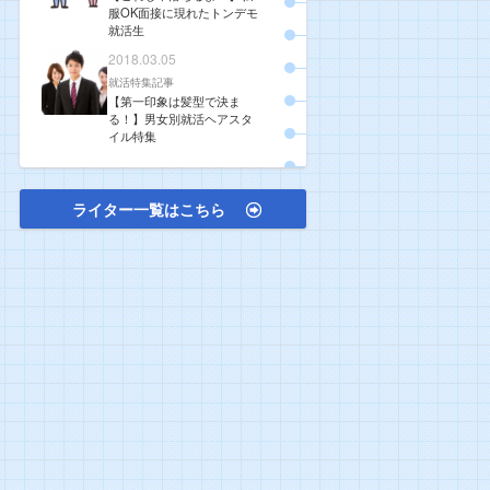
服OK面接に現れたトンデモ
就活生
2018.03.05
就活特集記事
【第一印象は髪型で決ま
る！】男女別就活ヘアスタ
イル特集
ライター一覧はこちら