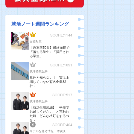
就活ノート週間ランキング
SCORE:1144
面接対策
【通過率50％】最終面接で
「落ちる学生」「採用され
る学生」
SCORE:1091
就活特集記事
意外と知らない！「実は上
場していない有名企業32
社」
SCORE:517
就活特集記事
【就活生服装編】「平服で
お越しください」と言われ
た時、どんな格好をするべ
き？
SCORE:404
リアルな選考情報・体験談