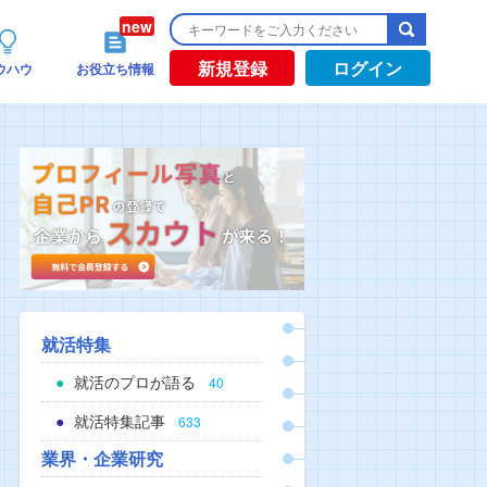
新規登録
ログイン
ウハウ
お役立ち情報
就活特集
就活のプロが語る
40
就活特集記事
633
業界・企業研究