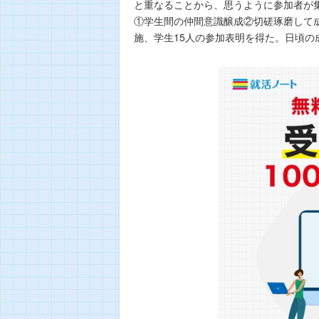
と重なることから、思うように参加者が
①学生間の仲間意識醸成②切磋琢磨して
施、学生15人の参加表明を得た。日頃の