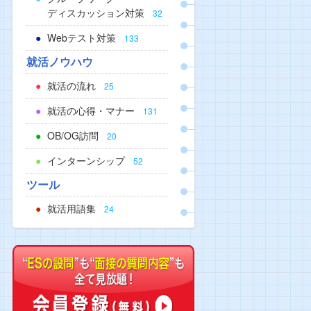
ディスカッション対策
32
Webテスト対策
133
就活ノウハウ
就活の流れ
25
就活の心得・マナー
131
OB/OG訪問
20
インターンシップ
52
ツール
就活用語集
24