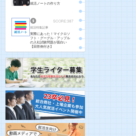
就活ノートの作り方
SCORE:387
就活特集記事
実際にあった！マイクロソ
フト・グーグル・アップル
の入社試験問題が面白い
【回答例付き】