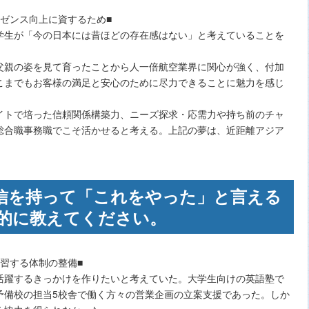
ゼンス向上に資するため■
学生が「今の日本には昔ほどの存在感はない」と考えていることを
父親の姿を見て育ったことから人一倍航空業界に関心が強く、付加
こまでもお客様の満足と安心のために尽力できることに魅力を感じ
イトで培った信頼関係構築力、ニーズ探求・応需力や持ち前のチャ
総合職事務職でこそ活かせると考える。上記の夢は、近距離アジア
。
信を持って「これをやった」と言える
的に教えてください。
習する体制の整備■
活躍するきっかけを作りたいと考えていた。大学生向けの英語塾で
予備校の担当5校舎で働く方々の営業企画の立案支援であった。しか