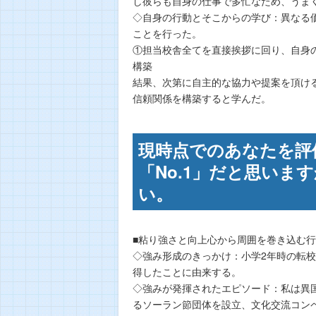
し彼らも自身の仕事で多忙なため、うま
◇自身の行動とそこからの学び：異なる
ことを行った。
①担当校舎全てを直接挨拶に回り、自身
構築
結果、次第に自主的な協力や提案を頂け
信頼関係を構築すると学んだ。
現時点でのあなたを評
「No.1」だと思い
い。
■粘り強さと向上心から周囲を巻き込む行
◇強み形成のきっかけ：小学2年時の転
得したことに由来する。
◇強みが発揮されたエピソード：私は異
るソーラン節団体を設立、文化交流コン