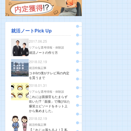
就活ノートPick Up
2017.06.25
リアルな選考情報・体験談
就活ノートの作り方
2018.02.19
就活特集記事
コネ0の僕がテレビ局の内定
を貰うまで
2018.01.31
リアルな選考情報・体験談
これには面接官もたまらず
吹いた!?「面接」で飛び出た
爆笑エピソードをネット上
から集めました。
2018.02.19
就活特集記事
【これじゃ落ちるよ！】私