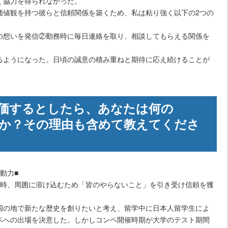
く協力を得られなかった。
価値観を持つ彼らと信頼関係を築くため、私は粘り強く以下の2つの
の想いを発信②勤務時に毎日連絡を取り、相談してもらえる関係を
るようになった。日頃の誠意の積み重ねと期待に応え続けることが
価するとしたら、あなたは何の
ますか？その理由も含めて教えてくださ
動力■
校時、周囲に溶け込むため「皆のやらないこと」を引き受け信頼を獲
国の地で新たな歴史を創りたいと考え、留学中に日本人留学生によ
ペへの出場を決意した。しかしコンペ開催時期が大学のテスト期間