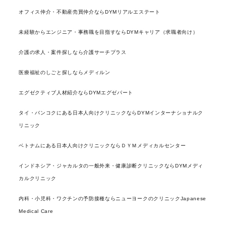
オフィス仲介・不動産売買仲介ならDYMリアルエステート
未経験からエンジニア・事務職を目指すならDYMキャリア（求職者向け）
介護の求人・案件探しなら介護サーチプラス
医療福祉のしごと探しならメディルン
エグゼクティブ人材紹介ならDYMエグゼパート
タイ・バンコクにある日本人向けクリニックならDYMインターナショナルク
リニック
ベトナムにある日本人向けクリニックならＤＹＭメディカルセンター
インドネシア・ジャカルタの一般外来・健康診断クリニックならDYMメディ
カルクリニック
内科・小児科・ワクチンの予防接種ならニューヨークのクリニックJapanese
Medical Care