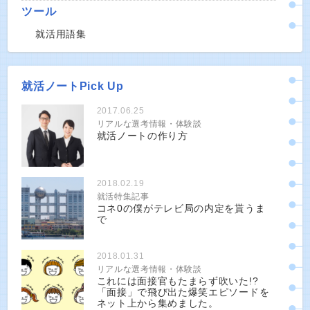
ツール
就活用語集
就活ノートPick Up
2017.06.25
リアルな選考情報・体験談
就活ノートの作り方
2018.02.19
就活特集記事
コネ0の僕がテレビ局の内定を貰うま
で
2018.01.31
リアルな選考情報・体験談
これには面接官もたまらず吹いた!?
「面接」で飛び出た爆笑エピソードを
ネット上から集めました。