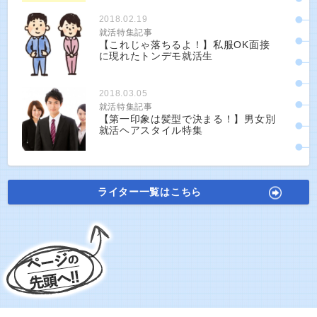
2018.02.19
就活特集記事
【これじゃ落ちるよ！】私服OK面接
に現れたトンデモ就活生
2018.03.05
就活特集記事
【第一印象は髪型で決まる！】男女別
就活ヘアスタイル特集
ライター一覧はこちら