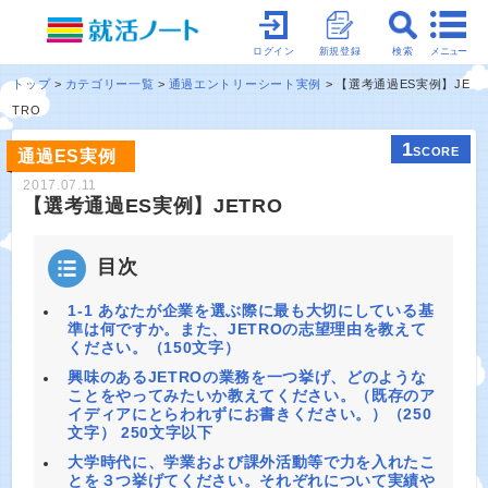
メニュー
ログイン
新規登録
検索
トップ
カテゴリー一覧
通過エントリーシート実例
【選考通過ES実例】JE
TRO
1
SCORE
通過ES実例
2017.07.11
【選考通過ES実例】JETRO
目次
1-1 あなたが企業を選ぶ際に最も大切にしている基
準は何ですか。また、JETROの志望理由を教えて
ください。（150文字）
興味のあるJETROの業務を一つ挙げ、どのような
ことをやってみたいか教えてください。（既存のア
イディアにとらわれずにお書きください。）（250
文字） 250文字以下
大学時代に、学業および課外活動等で力を入れたこ
とを３つ挙げてください。それぞれについて実績や