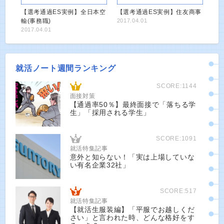
【選考通過ES実例】全日本空
【選考通過ES実例】住友商事
輸(事務職)
2017.04.01
2017.04.01
就活ノート週間ランキング
SCORE:1144
面接対策
【通過率50％】最終面接で「落ちる学
生」「採用される学生」
SCORE:1091
就活特集記事
意外と知らない！「実は上場していな
い有名企業32社」
SCORE:517
就活特集記事
【就活生服装編】「平服でお越しくだ
さい」と言われた時、どんな格好をす