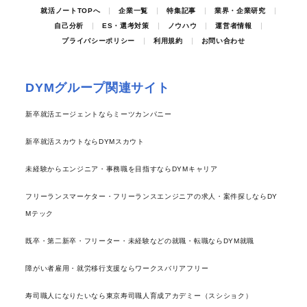
就活ノートTOPへ
企業一覧
特集記事
業界・企業研究
自己分析
ES・選考対策
ノウハウ
運営者情報
プライバシーポリシー
利用規約
お問い合わせ
DYMグループ関連サイト
新卒就活エージェントならミーツカンパニー
新卒就活スカウトならDYMスカウト
未経験からエンジニア・事務職を目指すならDYMキャリア
フリーランスマーケター・フリーランスエンジニアの求人・案件探しならDY
Mテック
既卒・第二新卒・フリーター・未経験などの就職・転職ならDYM就職
障がい者雇用・就労移行支援ならワークスバリアフリー
寿司職人になりたいなら東京寿司職人育成アカデミー（スシショク）