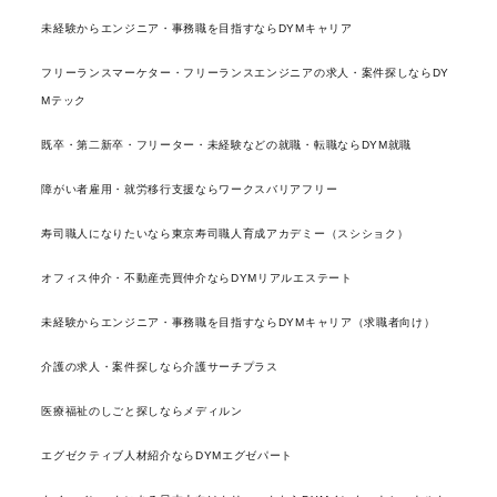
未経験からエンジニア・事務職を目指すならDYMキャリア
フリーランスマーケター・フリーランスエンジニアの求人・案件探しならDY
Mテック
既卒・第二新卒・フリーター・未経験などの就職・転職ならDYM就職
障がい者雇用・就労移行支援ならワークスバリアフリー
寿司職人になりたいなら東京寿司職人育成アカデミー（スシショク）
オフィス仲介・不動産売買仲介ならDYMリアルエステート
未経験からエンジニア・事務職を目指すならDYMキャリア（求職者向け）
介護の求人・案件探しなら介護サーチプラス
医療福祉のしごと探しならメディルン
エグゼクティブ人材紹介ならDYMエグゼパート