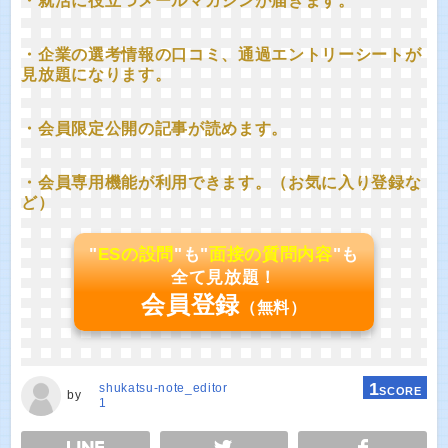
・就活に役立つメールマガジンが届きます。
・企業の選考情報の口コミ、通過エントリーシートが
見放題になります。
・会員限定公開の記事が読めます。
・会員専用機能が利用できます。（お気に入り登録な
ど）
"
ESの設問
"も"
面接の質問内容
"も
全て見放題！
会員登録
（無料）
1
shukatsu-note_editor
SCORE
by
1
E
TWEET
SHARE