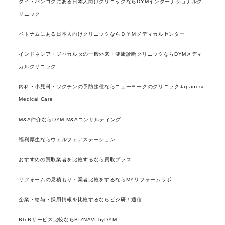
タイ・バンコクにある日本人向けクリニックならDYMインターナショナルク
リニック
ベトナムにある日本人向けクリニックならＤＹＭメディカルセンター
インドネシア・ジャカルタの一般外来・健康診断クリニックならDYMメディ
カルクリニック
内科・小児科・ワクチンの予防接種ならニューヨークのクリニックJapanese
Medical Care
M&A仲介ならDYM M&Aコンサルティング
福利厚生ならウェルフェアステーション
おすすめの買取業者を比較するなら買取プラス
リフォームの見積もり・業者比較をするならMYリフォームラボ
企業・給与・採用情報を比較するならビジ研！通信
BtoBサービス比較ならBIZNAVI byDYM