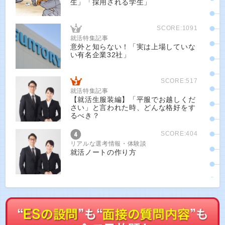
生」「採用される学生」
SCORE:1091
就活特集記事
意外と知らない！「実は上場していな
い有名企業32社」
SCORE:517
就活特集記事
【就活生服装編】「平服でお越しくだ
さい」と言われた時、どんな格好をす
るべき？
SCORE:404
リアルな選考情報・体験談
就活ノートの作り方