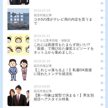
2018.02.19
就活特集記事
コネ0の僕がテレビ局の内定を貰うま
で
2018.01.31
リアルな選考情報・体験談
これには面接官もたまらず吹いた!?
「面接」で飛び出た爆笑エピソードを
ネット上から集めました。
2018.02.19
就活特集記事
【これじゃ落ちるよ！】私服OK面接
に現れたトンデモ就活生
2018.03.05
就活特集記事
【第一印象は髪型で決まる！】男女別
就活ヘアスタイル特集