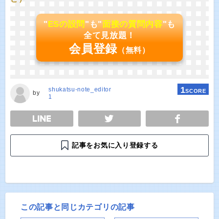
"
ESの設問
"も"
面接の質問内容
"も
全て見放題！
会員登録
（無料）
1
shukatsu-note_editor
SCORE
by
1
E
TWEET
SHARE
記事をお気に入り登録する
この記事と同じカテゴリの記事