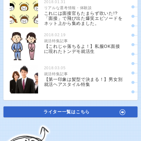
2018.01.31
リアルな選考情報・体験談
これには面接官もたまらず吹いた!?
「面接」で飛び出た爆笑エピソードを
ネット上から集めました。
2018.02.19
就活特集記事
【これじゃ落ちるよ！】私服OK面接
に現れたトンデモ就活生
2018.03.05
就活特集記事
【第一印象は髪型で決まる！】男女別
就活ヘアスタイル特集
ライター一覧はこちら