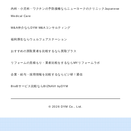
内科・小児科・ワクチンの予防接種ならニューヨークのクリニックJapanese
Medical Care
M&A仲介ならDYM M&Aコンサルティング
福利厚生ならウェルフェアステーション
おすすめの買取業者を比較するなら買取プラス
リフォームの見積もり・業者比較をするならMYリフォームラボ
企業・給与・採用情報を比較するならビジ研！通信
BtoBサービス比較ならBIZNAVI byDYM
© 2026 DYM Co., Ltd.