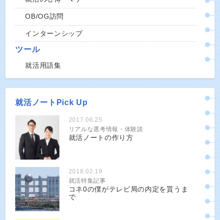
OB/OG訪問
インターンシップ
ツール
就活用語集
就活ノートPick Up
2017.06.25
リアルな選考情報・体験談
就活ノートの作り方
2018.02.19
就活特集記事
コネ0の僕がテレビ局の内定を貰うま
で