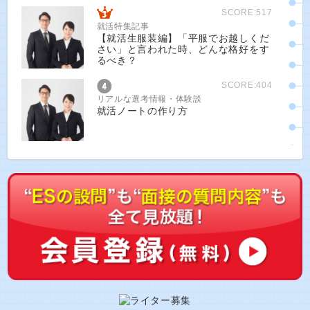
SCORE:517
就活特集記事
【就活生服装編】「平服でお越しくだ
さい」と言われた時、どんな格好をす
るべき？
SCORE:404
リアルな選考情報・体験談
就活ノートの作り方