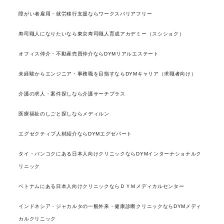
障がい者雇用・就労移行支援ならワークスバリアフリー
寿司職人になりたいなら東京寿司職人育成アカデミー（スシショク）
オフィス仲介・不動産売買仲介ならDYMリアルエステート
未経験からエンジニア・事務職を目指すならDYMキャリア（求職者向け）
介護の求人・案件探しなら介護サーチプラス
医療福祉のしごと探しならメディルン
エグゼクティブ人材紹介ならDYMエグゼパート
タイ・バンコクにある日本人向けクリニックならDYMインターナショナルク
リニック
ベトナムにある日本人向けクリニックならＤＹＭメディカルセンター
インドネシア・ジャカルタの一般外来・健康診断クリニックならDYMメディ
カルクリニック