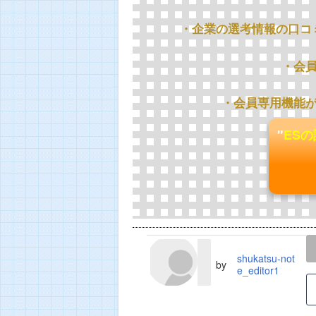
・企業の選考情報の口コ
・会
・会員専用機能
"
ES
LINE
TWEET
shukatsu-not
by
e_editor1