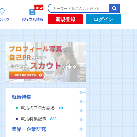
新規登録
ログイン
ウハウ
お役立ち情報
就活特集
就活のプロが語る
40
就活特集記事
633
業界・企業研究