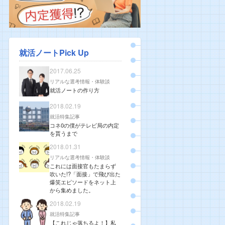
就活ノートPick Up
2017.06.25
リアルな選考情報・体験談
就活ノートの作り方
2018.02.19
就活特集記事
コネ0の僕がテレビ局の内定
を貰うまで
2018.01.31
リアルな選考情報・体験談
これには面接官もたまらず
吹いた!?「面接」で飛び出た
爆笑エピソードをネット上
から集めました。
2018.02.19
就活特集記事
【これじゃ落ちるよ！】私