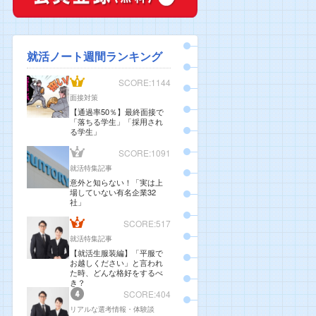
就活ノート週間ランキング
SCORE:1144
面接対策
【通過率50％】最終面接で
「落ちる学生」「採用され
る学生」
SCORE:1091
就活特集記事
意外と知らない！「実は上
場していない有名企業32
社」
SCORE:517
就活特集記事
【就活生服装編】「平服で
お越しください」と言われ
た時、どんな格好をするべ
き？
SCORE:404
リアルな選考情報・体験談