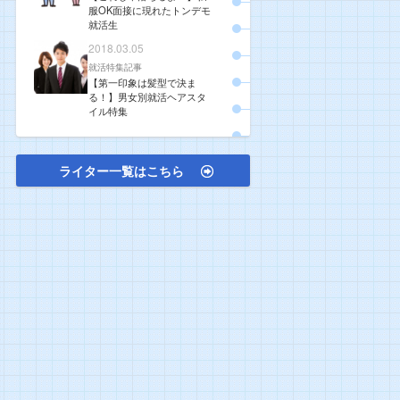
服OK面接に現れたトンデモ
就活生
2018.03.05
就活特集記事
【第一印象は髪型で決ま
る！】男女別就活ヘアスタ
イル特集
ライター一覧はこちら