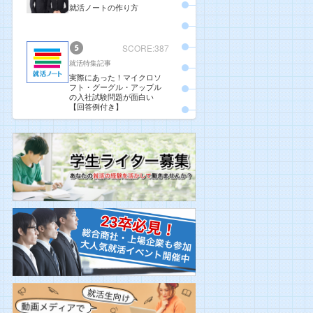
就活ノートの作り方
SCORE:387
就活特集記事
実際にあった！マイクロソ
フト・グーグル・アップル
の入社試験問題が面白い
【回答例付き】