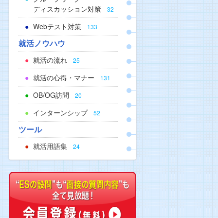
ディスカッション対策
32
Webテスト対策
133
就活ノウハウ
就活の流れ
25
就活の心得・マナー
131
OB/OG訪問
20
インターンシップ
52
ツール
就活用語集
24