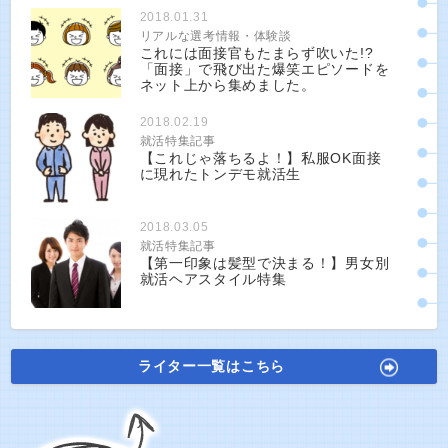
2018.01.31
リアルな選考情報・体験談
これには面接官もたまらず吹いた!?
「面接」で飛び出た爆笑エピソードを
ネット上から集めました。
2018.02.19
就活特集記事
【これじゃ落ちるよ！】私服OK面接
に現れたトンデモ就活生
2018.03.05
就活特集記事
【第一印象は髪型で決まる！】男女別
就活ヘアスタイル特集
ライター一覧はこちら