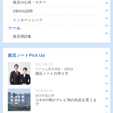
就活の心得・マナー
OB/OG訪問
インターンシップ
ツール
就活用語集
就活ノートPick Up
2017.06.25
リアルな選考情報・体験談
就活ノートの作り方
2018.02.19
就活特集記事
コネ0の僕がテレビ局の内定を貰うま
で