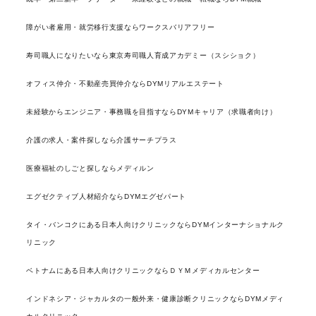
障がい者雇用・就労移行支援ならワークスバリアフリー
寿司職人になりたいなら東京寿司職人育成アカデミー（スシショク）
オフィス仲介・不動産売買仲介ならDYMリアルエステート
未経験からエンジニア・事務職を目指すならDYMキャリア（求職者向け）
介護の求人・案件探しなら介護サーチプラス
医療福祉のしごと探しならメディルン
エグゼクティブ人材紹介ならDYMエグゼパート
タイ・バンコクにある日本人向けクリニックならDYMインターナショナルク
リニック
ベトナムにある日本人向けクリニックならＤＹＭメディカルセンター
インドネシア・ジャカルタの一般外来・健康診断クリニックならDYMメディ