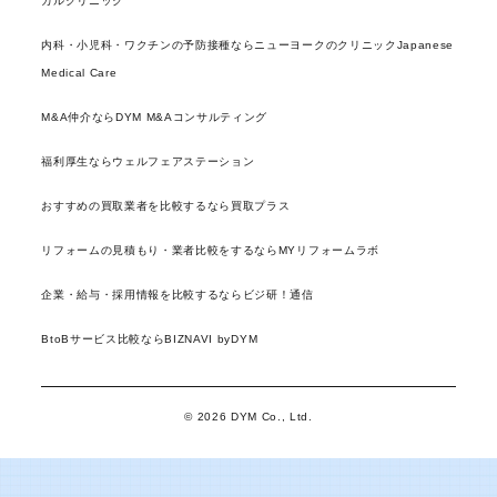
カルクリニック
内科・小児科・ワクチンの予防接種ならニューヨークのクリニックJapanese
Medical Care
M&A仲介ならDYM M&Aコンサルティング
福利厚生ならウェルフェアステーション
おすすめの買取業者を比較するなら買取プラス
リフォームの見積もり・業者比較をするならMYリフォームラボ
企業・給与・採用情報を比較するならビジ研！通信
BtoBサービス比較ならBIZNAVI byDYM
© 2026 DYM Co., Ltd.