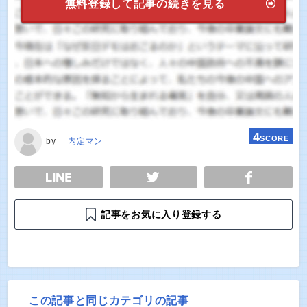
無料登録して記事の続きを見る
4
SCORE
by
内定マン
E
TWEET
SHARE
記事をお気に入り登録する
この記事と同じカテゴリの記事