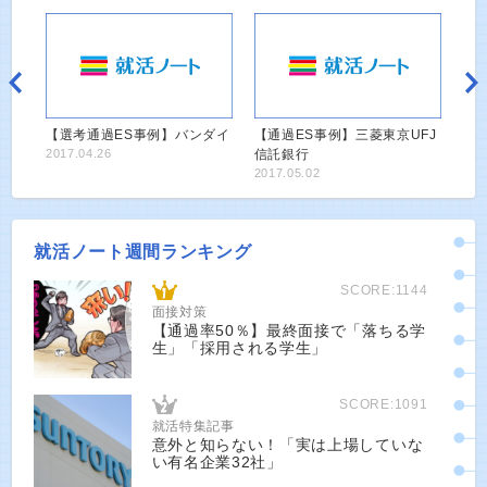
【選考通過ES事例】バンダイ
【通過ES事例】三菱東京UFJ
2017.04.26
信託銀行
2017.05.02
就活ノート週間ランキング
SCORE:1144
面接対策
【通過率50％】最終面接で「落ちる学
生」「採用される学生」
SCORE:1091
就活特集記事
意外と知らない！「実は上場していな
い有名企業32社」