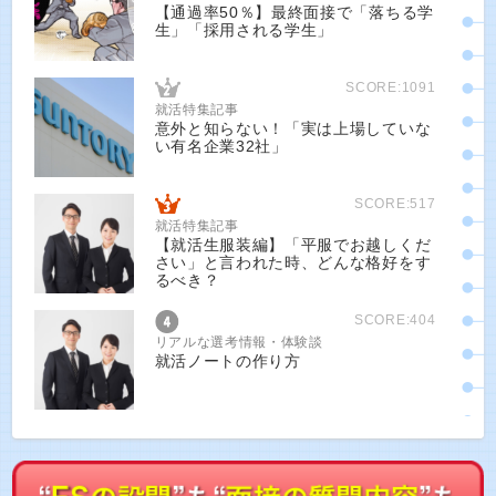
【通過率50％】最終面接で「落ちる学
生」「採用される学生」
SCORE:1091
就活特集記事
意外と知らない！「実は上場していな
い有名企業32社」
SCORE:517
就活特集記事
【就活生服装編】「平服でお越しくだ
さい」と言われた時、どんな格好をす
るべき？
SCORE:404
リアルな選考情報・体験談
就活ノートの作り方