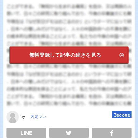
無料登録して記事の続きを見る
3
SCORE
by
内定マン
E
TWEET
SHARE