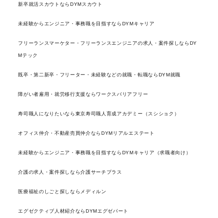
新卒就活スカウトならDYMスカウト
未経験からエンジニア・事務職を目指すならDYMキャリア
フリーランスマーケター・フリーランスエンジニアの求人・案件探しならDY
Mテック
既卒・第二新卒・フリーター・未経験などの就職・転職ならDYM就職
障がい者雇用・就労移行支援ならワークスバリアフリー
寿司職人になりたいなら東京寿司職人育成アカデミー（スシショク）
オフィス仲介・不動産売買仲介ならDYMリアルエステート
未経験からエンジニア・事務職を目指すならDYMキャリア（求職者向け）
介護の求人・案件探しなら介護サーチプラス
医療福祉のしごと探しならメディルン
エグゼクティブ人材紹介ならDYMエグゼパート