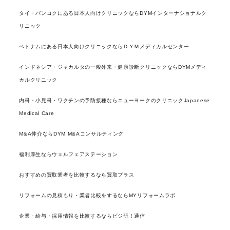
タイ・バンコクにある日本人向けクリニックならDYMインターナショナルク
リニック
ベトナムにある日本人向けクリニックならＤＹＭメディカルセンター
インドネシア・ジャカルタの一般外来・健康診断クリニックならDYMメディ
カルクリニック
内科・小児科・ワクチンの予防接種ならニューヨークのクリニックJapanese
Medical Care
M&A仲介ならDYM M&Aコンサルティング
福利厚生ならウェルフェアステーション
おすすめの買取業者を比較するなら買取プラス
リフォームの見積もり・業者比較をするならMYリフォームラボ
企業・給与・採用情報を比較するならビジ研！通信