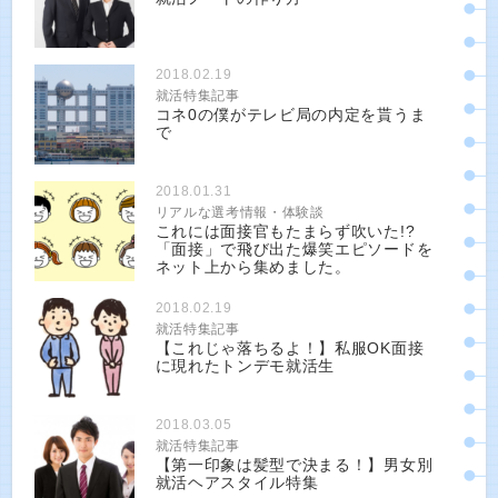
2018.02.19
就活特集記事
コネ0の僕がテレビ局の内定を貰うま
で
2018.01.31
リアルな選考情報・体験談
これには面接官もたまらず吹いた!?
「面接」で飛び出た爆笑エピソードを
ネット上から集めました。
2018.02.19
就活特集記事
【これじゃ落ちるよ！】私服OK面接
に現れたトンデモ就活生
2018.03.05
就活特集記事
【第一印象は髪型で決まる！】男女別
就活ヘアスタイル特集