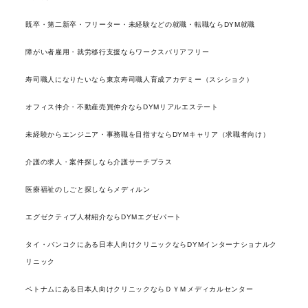
既卒・第二新卒・フリーター・未経験などの就職・転職ならDYM就職
障がい者雇用・就労移行支援ならワークスバリアフリー
寿司職人になりたいなら東京寿司職人育成アカデミー（スシショク）
オフィス仲介・不動産売買仲介ならDYMリアルエステート
未経験からエンジニア・事務職を目指すならDYMキャリア（求職者向け）
介護の求人・案件探しなら介護サーチプラス
医療福祉のしごと探しならメディルン
エグゼクティブ人材紹介ならDYMエグゼパート
タイ・バンコクにある日本人向けクリニックならDYMインターナショナルク
リニック
ベトナムにある日本人向けクリニックならＤＹＭメディカルセンター