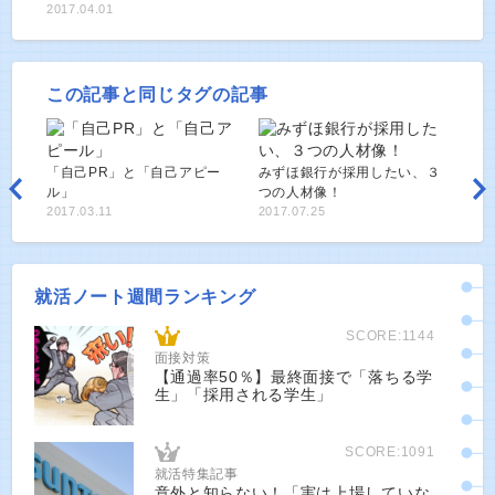
2017.04.01
この記事と同じタグの記事
「自己PR」と「自己アピー
みずほ銀行が採用したい、３
ル」
つの人材像！
2017.03.11
2017.07.25
就活ノート週間ランキング
SCORE:1144
面接対策
【通過率50％】最終面接で「落ちる学
生」「採用される学生」
SCORE:1091
就活特集記事
意外と知らない！「実は上場していな