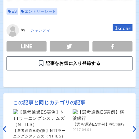
ES
エントリーシート
1
SCORE
by
シャンティ
E
TWEET
SHARE
記事をお気に入り登録する
この記事と同じカテゴリの記事
【選考通過ES実例】横浜銀行
2017.04.01
【選考通過ES実例】NTTラー
ニングシステムズ（NTTLS）