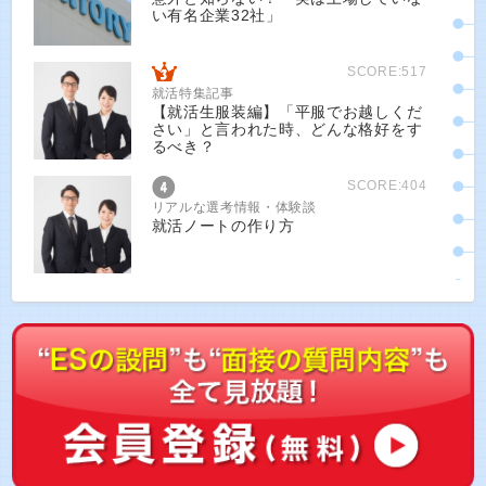
い有名企業32社」
SCORE:517
就活特集記事
【就活生服装編】「平服でお越しくだ
さい」と言われた時、どんな格好をす
るべき？
SCORE:404
リアルな選考情報・体験談
就活ノートの作り方