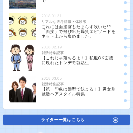
で
2018.01.31
リアルな選考情報・体験談
これには面接官もたまらず吹いた!?
「面接」で飛び出た爆笑エピソードを
ネット上から集めました。
2018.02.19
就活特集記事
【これじゃ落ちるよ！】私服OK面接
に現れたトンデモ就活生
2018.03.05
就活特集記事
【第一印象は髪型で決まる！】男女別
就活ヘアスタイル特集
ライター一覧はこちら