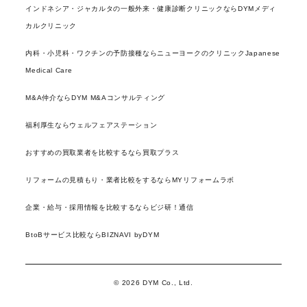
インドネシア・ジャカルタの一般外来・健康診断クリニックならDYMメディ
カルクリニック
内科・小児科・ワクチンの予防接種ならニューヨークのクリニックJapanese
Medical Care
M&A仲介ならDYM M&Aコンサルティング
福利厚生ならウェルフェアステーション
おすすめの買取業者を比較するなら買取プラス
リフォームの見積もり・業者比較をするならMYリフォームラボ
企業・給与・採用情報を比較するならビジ研！通信
BtoBサービス比較ならBIZNAVI byDYM
© 2026 DYM Co., Ltd.