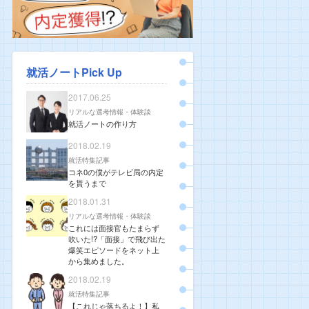
就活ノートPick Up
2017.06.25
リアルな選考情報・体験談
就活ノートの作り方
2018.02.19
就活特集記事
コネ0の僕がテレビ局の内定
を貰うまで
2018.01.31
リアルな選考情報・体験談
これには面接官もたまらず
吹いた!?「面接」で飛び出た
爆笑エピソードをネット上
から集めました。
2018.02.19
就活特集記事
【これじゃ落ちるよ！】私