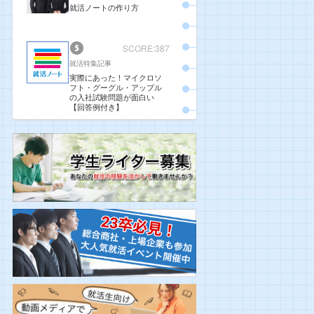
就活ノートの作り方
SCORE:387
就活特集記事
実際にあった！マイクロソ
フト・グーグル・アップル
の入社試験問題が面白い
【回答例付き】