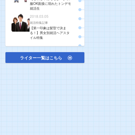
服OK面接に現れたトンデモ
就活生
2018.03.05
就活特集記事
【第一印象は髪型で決ま
る！】男女別就活ヘアスタ
イル特集
ライター一覧はこちら