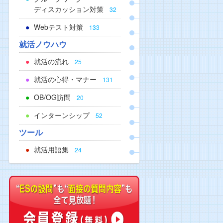
ディスカッション対策
32
Webテスト対策
133
就活ノウハウ
就活の流れ
25
就活の心得・マナー
131
OB/OG訪問
20
インターンシップ
52
ツール
就活用語集
24