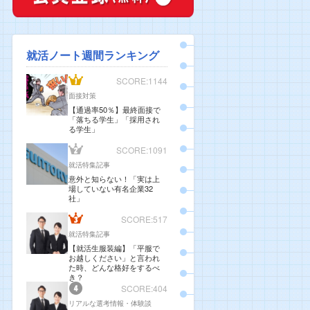
就活ノート週間ランキング
SCORE:1144
面接対策
【通過率50％】最終面接で
「落ちる学生」「採用され
る学生」
SCORE:1091
就活特集記事
意外と知らない！「実は上
場していない有名企業32
社」
SCORE:517
就活特集記事
【就活生服装編】「平服で
お越しください」と言われ
た時、どんな格好をするべ
き？
SCORE:404
リアルな選考情報・体験談