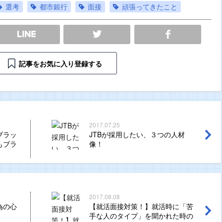
選考
都市銀行
面接
頑張ってきたこと
SHARE
記事をお気に入り登録する
2017.07.25
ブラッ
JTBが採用したい、３つの人材
もブラ
像！
2017.08.08
為の心
【就活面接対策！】就活時に「苦
手な人のタイプ」を聞かれた時の