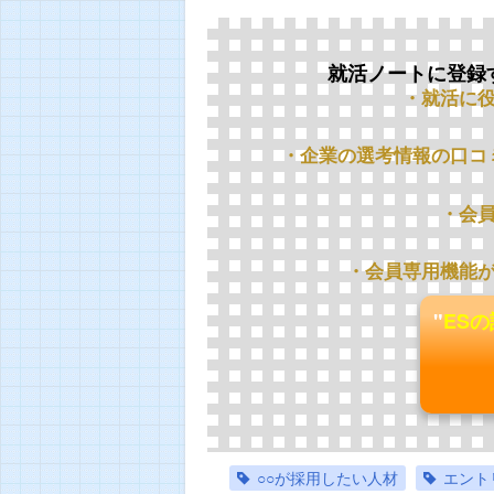
就活ノートに登録
・就活に
・企業の選考情報の口コ
・会
・会員専用機能
"
ES
○○が採用したい人材
エント