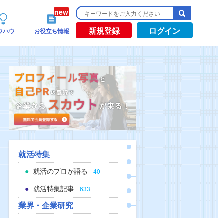
新規登録
ログイン
ウハウ
お役立ち情報
就活特集
就活のプロが語る
40
就活特集記事
633
業界・企業研究