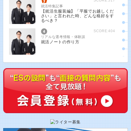
SCORE:517
就活特集記事
【就活生服装編】「平服でお越しくだ
さい」と言われた時、どんな格好をす
るべき？
SCORE:404
リアルな選考情報・体験談
就活ノートの作り方