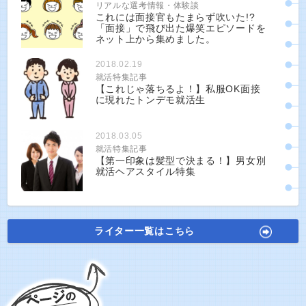
リアルな選考情報・体験談
これには面接官もたまらず吹いた!?
「面接」で飛び出た爆笑エピソードを
ネット上から集めました。
2018.02.19
就活特集記事
【これじゃ落ちるよ！】私服OK面接
に現れたトンデモ就活生
2018.03.05
就活特集記事
【第一印象は髪型で決まる！】男女別
就活ヘアスタイル特集
ライター一覧はこちら