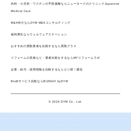
内科・小児科・ワクチンの予防接種ならニューヨークのクリニックJapanese
Medical Care
M&A仲介ならDYM M&Aコンサルティング
福利厚生ならウェルフェアステーション
おすすめの買取業者を比較するなら買取プラス
リフォームの見積もり・業者比較をするならMYリフォームラボ
企業・給与・採用情報を比較するならビジ研！通信
BtoBサービス比較ならBIZNAVI byDYM
© 2026 DYM Co., Ltd.