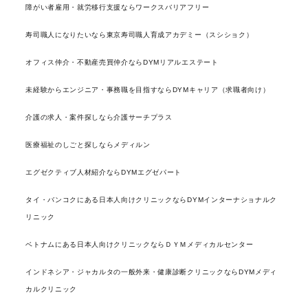
障がい者雇用・就労移行支援ならワークスバリアフリー
寿司職人になりたいなら東京寿司職人育成アカデミー（スシショク）
オフィス仲介・不動産売買仲介ならDYMリアルエステート
未経験からエンジニア・事務職を目指すならDYMキャリア（求職者向け）
介護の求人・案件探しなら介護サーチプラス
医療福祉のしごと探しならメディルン
エグゼクティブ人材紹介ならDYMエグゼパート
タイ・バンコクにある日本人向けクリニックならDYMインターナショナルク
リニック
ベトナムにある日本人向けクリニックならＤＹＭメディカルセンター
インドネシア・ジャカルタの一般外来・健康診断クリニックならDYMメディ
カルクリニック