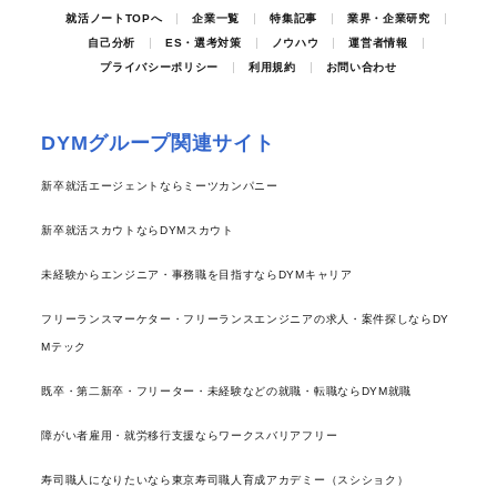
就活ノートTOPへ
企業一覧
特集記事
業界・企業研究
自己分析
ES・選考対策
ノウハウ
運営者情報
プライバシーポリシー
利用規約
お問い合わせ
DYMグループ関連サイト
新卒就活エージェントならミーツカンパニー
新卒就活スカウトならDYMスカウト
未経験からエンジニア・事務職を目指すならDYMキャリア
フリーランスマーケター・フリーランスエンジニアの求人・案件探しならDY
Mテック
既卒・第二新卒・フリーター・未経験などの就職・転職ならDYM就職
障がい者雇用・就労移行支援ならワークスバリアフリー
寿司職人になりたいなら東京寿司職人育成アカデミー（スシショク）