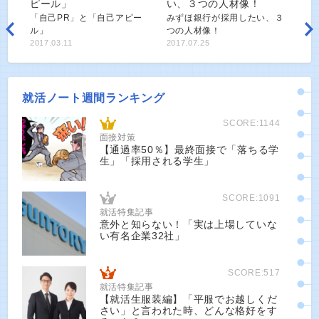
「自己PR」と「自己アピー
みずほ銀行が採用したい、３
ル」
つの人材像！
2017.03.11
2017.07.25
就活ノート週間ランキング
SCORE:1144
面接対策
【通過率50％】最終面接で「落ちる学
生」「採用される学生」
SCORE:1091
就活特集記事
意外と知らない！「実は上場していな
い有名企業32社」
SCORE:517
就活特集記事
【就活生服装編】「平服でお越しくだ
さい」と言われた時、どんな格好をす