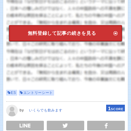
無料登録して記事の続きを見る
ES
エントリーシート
1
SCORE
by
いくらでも飲みます
E
TWEET
SHARE