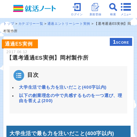
メニュー
ログイン
新規登録
検索
トップ
カテゴリー一覧
通過エントリーシート実例
【選考通過ES実例】岡
村製作所
1
SCORE
通過ES実例
2017.06.12
【選考通過ES実例】岡村製作所
目次
大学生活で最も力を注いだこと(400字以内)
以下の創業理念の中で共感するものを一つ選び、理
由を答えよ(200)
大学生活で最も力を注いだこと(400字以内)