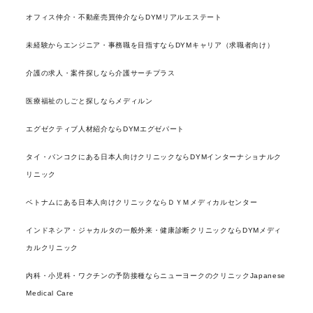
オフィス仲介・不動産売買仲介ならDYMリアルエステート
未経験からエンジニア・事務職を目指すならDYMキャリア（求職者向け）
介護の求人・案件探しなら介護サーチプラス
医療福祉のしごと探しならメディルン
エグゼクティブ人材紹介ならDYMエグゼパート
タイ・バンコクにある日本人向けクリニックならDYMインターナショナルク
リニック
ベトナムにある日本人向けクリニックならＤＹＭメディカルセンター
インドネシア・ジャカルタの一般外来・健康診断クリニックならDYMメディ
カルクリニック
内科・小児科・ワクチンの予防接種ならニューヨークのクリニックJapanese
Medical Care