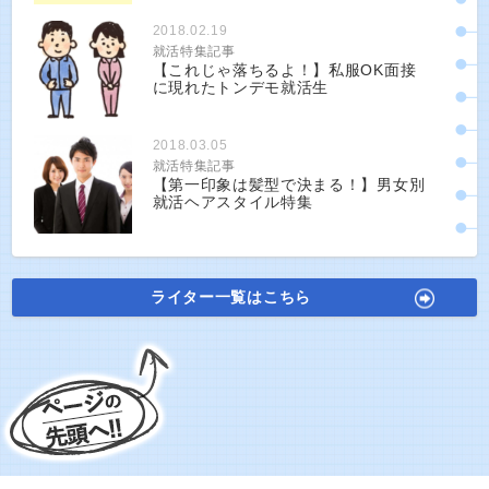
2018.02.19
就活特集記事
【これじゃ落ちるよ！】私服OK面接
に現れたトンデモ就活生
2018.03.05
就活特集記事
【第一印象は髪型で決まる！】男女別
就活ヘアスタイル特集
ライター一覧はこちら