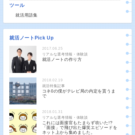
ツール
就活用語集
就活ノートPick Up
2017.06.25
リアルな選考情報・体験談
就活ノートの作り方
2018.02.19
就活特集記事
コネ0の僕がテレビ局の内定を貰うま
で
2018.01.31
リアルな選考情報・体験談
これには面接官もたまらず吹いた!?
「面接」で飛び出た爆笑エピソードを
ネット上から集めました。