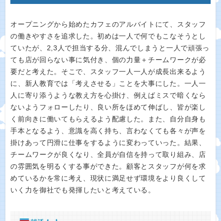
オープニングから始めたカフェのアルバイトにて、スタッフ
の働きやすさを追求した。初めは一人で何でもこなそうとし
ていたが、2,3人で担当する分、混んでしまうと一人で頑張っ
ても店が回らない事に気付き、個の力量＋チームワークが必
要だと考えた。そこで、スタッフ一人一人が成長出来るよう
に、新人教育では「考えさせる」ことを大事にした。一人一
人に寄り添うような教え方を心掛け、例えばミスで暗くなら
ないようフォローしたり、良い所をほめて伸ばし、皆が楽し
く前向きに働いてもらえるよう配慮した。また、自分自身も
手本となるよう、意識を高く持ち、言わなくても各々が声を
掛けあって円滑に仕事をするように変わっていった。結果、
チームワークが良くなり、全員が自信を持って取り組み、店
の雰囲気を明るくする事ができた。顧客とスタッフが何を求
めているかを常に考え、現状に満足せず環境をより良くして
いく力を御社でも発揮したいと考えている。