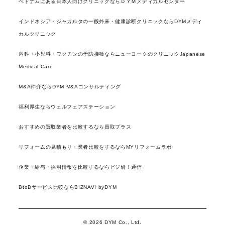
ベトナムにある日本人向けクリニックならＤＹＭメディカルセンター
インドネシア・ジャカルタの一般外来・健康診断クリニックならDYMメディ
カルクリニック
内科・小児科・ワクチンの予防接種ならニューヨークのクリニックJapanese
Medical Care
M&A仲介ならDYM M&Aコンサルティング
福利厚生ならウェルフェアステーション
おすすめの買取業者を比較するなら買取プラス
リフォームの見積もり・業者比較をするならMYリフォームラボ
企業・給与・採用情報を比較するならビジ研！通信
BtoBサービス比較ならBIZNAVI byDYM
© 2026 DYM Co., Ltd.