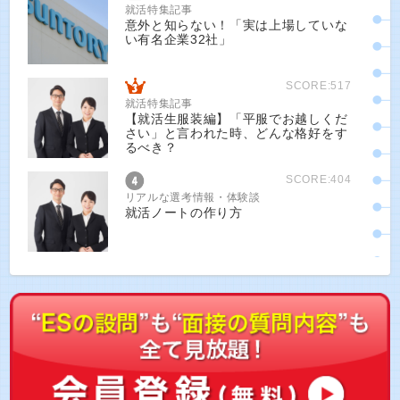
就活特集記事
意外と知らない！「実は上場していな
い有名企業32社」
SCORE:517
就活特集記事
【就活生服装編】「平服でお越しくだ
さい」と言われた時、どんな格好をす
るべき？
SCORE:404
リアルな選考情報・体験談
就活ノートの作り方