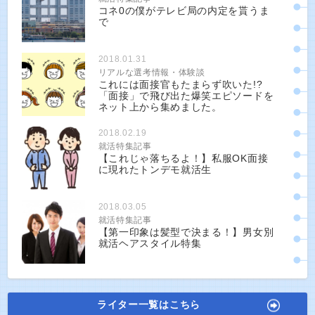
コネ0の僕がテレビ局の内定を貰うま
で
2018.01.31
リアルな選考情報・体験談
これには面接官もたまらず吹いた!?
「面接」で飛び出た爆笑エピソードを
ネット上から集めました。
2018.02.19
就活特集記事
【これじゃ落ちるよ！】私服OK面接
に現れたトンデモ就活生
2018.03.05
就活特集記事
【第一印象は髪型で決まる！】男女別
就活ヘアスタイル特集
ライター一覧はこちら