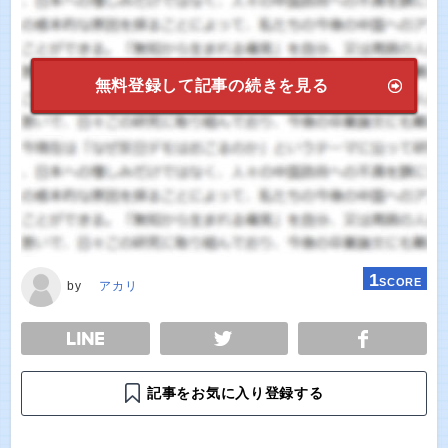
無料登録して記事の続きを見る
1
SCORE
by
アカリ
E
TWEET
SHARE
記事をお気に入り登録する