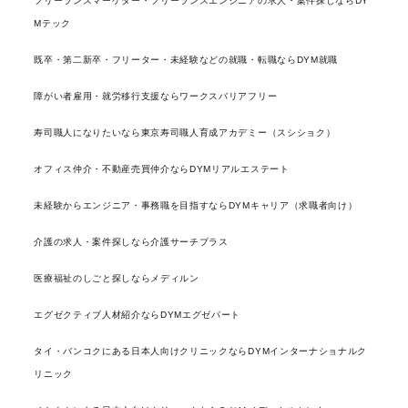
フリーランスマーケター・フリーランスエンジニアの求人・案件探しならDY
Mテック
既卒・第二新卒・フリーター・未経験などの就職・転職ならDYM就職
障がい者雇用・就労移行支援ならワークスバリアフリー
寿司職人になりたいなら東京寿司職人育成アカデミー（スシショク）
オフィス仲介・不動産売買仲介ならDYMリアルエステート
未経験からエンジニア・事務職を目指すならDYMキャリア（求職者向け）
介護の求人・案件探しなら介護サーチプラス
医療福祉のしごと探しならメディルン
エグゼクティブ人材紹介ならDYMエグゼパート
タイ・バンコクにある日本人向けクリニックならDYMインターナショナルク
リニック