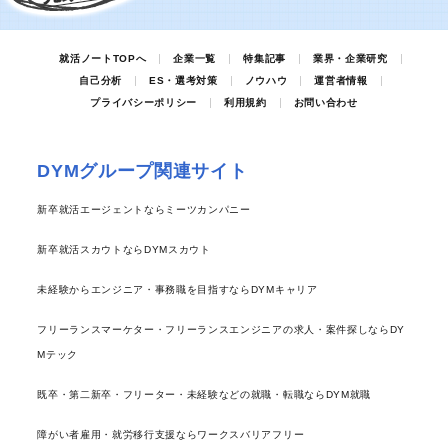
就活ノートTOPへ
企業一覧
特集記事
業界・企業研究
自己分析
ES・選考対策
ノウハウ
運営者情報
プライバシーポリシー
利用規約
お問い合わせ
DYMグループ関連サイト
新卒就活エージェントならミーツカンパニー
新卒就活スカウトならDYMスカウト
未経験からエンジニア・事務職を目指すならDYMキャリア
フリーランスマーケター・フリーランスエンジニアの求人・案件探しならDY
Mテック
既卒・第二新卒・フリーター・未経験などの就職・転職ならDYM就職
障がい者雇用・就労移行支援ならワークスバリアフリー