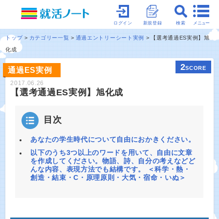
メニュー
ログイン
新規登録
検索
トップ
カテゴリー一覧
通過エントリーシート実例
【選考通過ES実例】旭
化成
2
SCORE
通過ES実例
2017.06.26
【選考通過ES実例】旭化成
目次
あなたの学生時代について自由におかきください。
以下のうち3つ以上のワードを用いて、自由に文章
を作成してください。物語、詩、自分の考えなどど
んな内容、表現方法でも結構です。 ＜科学・熱・
創造・結束・C・原理原則・大気・宿命・いぬ＞