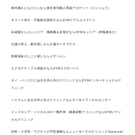
寿司職人になりたいなら東京寿司職人育成アカデミー（スシショク）
オフィス仲介・不動産売買仲介ならDYMリアルエステート
未経験からエンジニア・事務職を目指すならDYMキャリア（求職者向け）
介護の求人・案件探しなら介護サーチプラス
医療福祉のしごと探しならメディルン
エグゼクティブ人材紹介ならDYMエグゼパート
タイ・バンコクにある日本人向けクリニックならDYMインターナショナルク
リニック
ベトナムにある日本人向けクリニックならＤＹＭメディカルセンター
インドネシア・ジャカルタの一般外来・健康診断クリニックならDYMメディ
カルクリニック
内科・小児科・ワクチンの予防接種ならニューヨークのクリニックJapanese