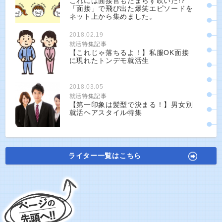
これには面接官もたまらず吹いた!?
「面接」で飛び出た爆笑エピソードを
ネット上から集めました。
2018.02.19
就活特集記事
【これじゃ落ちるよ！】私服OK面接
に現れたトンデモ就活生
2018.03.05
就活特集記事
【第一印象は髪型で決まる！】男女別
就活ヘアスタイル特集
ライター一覧はこちら