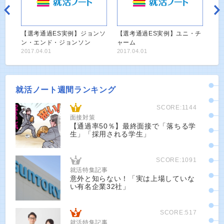
【選考通過ES実例】ジョンソ
【選考通過ES実例】ユニ・チ
ン・エンド・ジョンソン
ャーム
2017.04.01
2017.04.01
就活ノート週間ランキング
SCORE:1144
面接対策
【通過率50％】最終面接で「落ちる学
生」「採用される学生」
SCORE:1091
就活特集記事
意外と知らない！「実は上場していな
い有名企業32社」
SCORE:517
就活特集記事